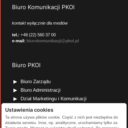
Biuro Komunikacji PKOl
kontakt wyłącznie dla mediów
tel.:
+48 (22) 560 37 00
e-mail:
biurokomunikacji@pkol.pl
Biuro PKOl
Biuro Zarządu
Biuro Administracji
Dział Marketingu i Komunikacji
Dział Edukacji Olimpijskiej
Ustawienia cookies
Dział Finansów i Kadr
Ta strona używa plików cookie. Część z nich jest niezbędna do
działania serwisu. Inne, np. analityczne, uruchamiamy tylko za
Dział Projektów Olimpijskich