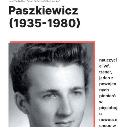
Paszkiewicz
(1935-1980)
nauczyci
el wf,
trener,
jeden z
powojen
nych
pionieró
w
pięcioboj
u
nowocze
snego w