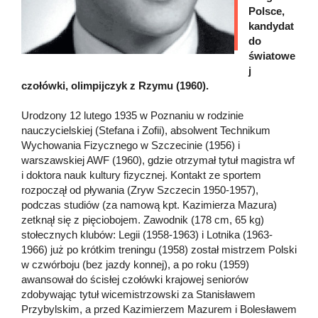
Polsce,
kandydat
do
światowe
j
czołówki, olimpijczyk z Rzymu (1960).
Urodzony 12 lutego 1935 w Poznaniu w rodzinie
nauczycielskiej (Stefana i Zofii), absolwent Technikum
Wychowania Fizycznego w Szczecinie (1956) i
warszawskiej AWF (1960), gdzie otrzymał tytuł magistra wf
i doktora nauk kultury fizycznej. Kontakt ze sportem
rozpoczął od pływania (Zryw Szczecin 1950-1957),
podczas studiów (za namową kpt. Kazimierza Mazura)
zetknął się z pięciobojem. Zawodnik (178 cm, 65 kg)
stołecznych klubów: Legii (1958-1963) i Lotnika (1963-
1966) już po krótkim treningu (1958) został mistrzem Polski
w czwórboju (bez jazdy konnej), a po roku (1959)
awansował do ścisłej czołówki krajowej seniorów
zdobywając tytuł wicemistrzowski za Stanisławem
Przybylskim, a przed Kazimierzem Mazurem i Bolesławem