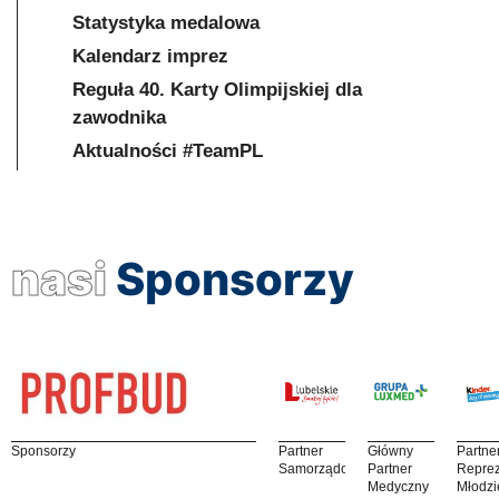
Statystyka medalowa
Kalendarz imprez
Reguła 40. Karty Olimpijskiej dla
zawodnika
Aktualności #TeamPL
nasi
Sponsorzy
Sponsorzy
Partner
Główny
Partne
Samorządowy
Partner
Reprez
Medyczny
Młodzi