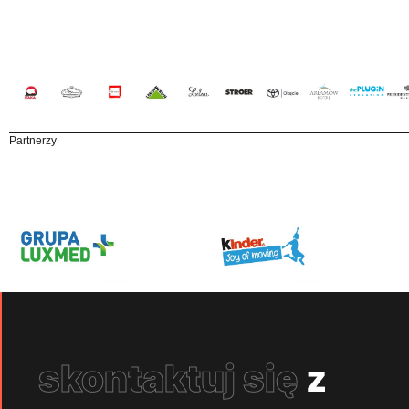
Partnerzy
skontaktuj się
z