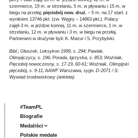
szermierce, 19 m. w strzelaniu, 5 m. w pływaniu i 15 m. w
biegu na przełaj;
pięciobój now. druż.
– 5 m. na 17 start. z
wynikiem 13746 pkt. (zw. Węgry – 14863 pkt.). Polacy
zajęli 3 m. w jeździe konnej, 11 m. w szermierce, 1 m. w
strzelaniu, 12 m. w pływaniu i 3 m. w biegu na przełaj.
Partnerami w drużynie byli: K. Mazur i S. Przybylski.
Bibl.: Głuszek, Leksykon 1999, s. 294; Pawlak,
Olimpijczycy, s. 196; Porada, Igrzyska, s. 853; Woźniak,
Pięciobój nowoczesny, s. 17-19, 60-61; Woźniak, Olimpijski
pięciobój, s. 9-11; AAWF Warszawa, sygn. D-2071 / S;
Wywiad środowiskowy (ankieta).
#TeamPL
Biografie
Medaliści
Polskie medale