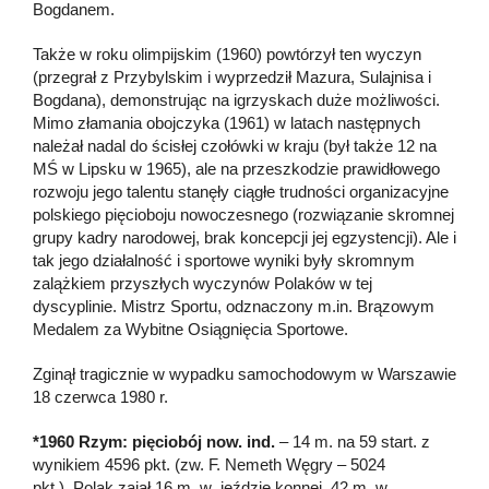
Bogdanem.
Także w roku olimpijskim (1960) powtórzył ten wyczyn
(przegrał z Przybylskim i wyprzedził Mazura, Sulajnisa i
Bogdana), demonstrując na igrzyskach duże możliwości.
Mimo złamania obojczyka (1961) w latach następnych
należał nadal do ścisłej czołówki w kraju (był także 12 na
MŚ w Lipsku w 1965), ale na przeszkodzie prawidłowego
rozwoju jego talentu stanęły ciągłe trudności organizacyjne
polskiego pięcioboju nowoczesnego (rozwiązanie skromnej
grupy kadry narodowej, brak koncepcji jej egzystencji). Ale i
tak jego działalność i sportowe wyniki były skromnym
zalążkiem przyszłych wyczynów Polaków w tej
dyscyplinie. Mistrz Sportu, odznaczony m.in. Brązowym
Medalem za Wybitne Osiągnięcia Sportowe.
Zginął tragicznie w wypadku samochodowym w Warszawie
18 czerwca 1980 r.
*1960 Rzym: pięciobój now. ind.
– 14 m. na 59 start. z
wynikiem 4596 pkt. (zw. F. Nemeth Węgry – 5024
pkt.). Polak zajął 16 m. w jeździe konnej, 42 m. w