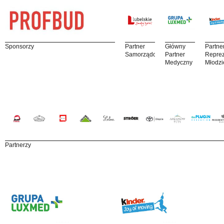
Sponsorzy
Partner
Główny
Partne
Samorządowy
Partner
Reprez
Medyczny
Młodzi
Partnerzy