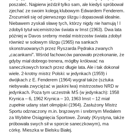
poszaleć. Najpierw jeździł tylko sam, ale kiedyś spróbował
zjechać ze swoim kolegą klubowym Edwardem Fenderem.
Zrozumieli się od pierwszego ślizgu i dopasowali idealnie.
Niebawem zyskali sławę tych, którzy nigdy nie hamują ! I
zdobyli tytuł wicemistrzów świata w Imst (1963). Dwa lata
później w Davos srebrny medal mistrzostw świata zdobył
również w solowym ślizgu (1965) na sankach
skonstruowanych przez Ryszarda Pędraka zwanych
„cacankami”. Wśród fachowców panowało przekonanie, że
gdyby miał dobrego trenera, mógłby królować na
saneczkowych torach przez długie lata. Ale i tak dokonał
wiele. 2-krotny mistrz Polski: w jedynkach (1959) i
dwójkach z E. Fenderem (1964) wygrał także (sztuka
niebywała zwyciężać w jaskini lwa) mistrzostwo NRD w
jedynkach. Poza tym uczestnik MŚ (w jedynkach): 1958
Krynica – 6, 1962 Krynica – 10, 1963 Imst – 12 miał
zupełnie udany start olimpijski (1964). Zasłużony Mistrz
Sportu odznaczony m.in. brązowym i srebrnym Medalem
za Wybitne Osiągnięcia Sportowe. Żonaty (Krystyna, także
próbowała swych sił w sporcie saneczkowym), ma
córkę. Mieszka w Bielsku Białej.