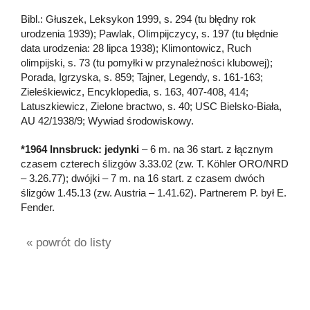
Bibl.: Głuszek, Leksykon 1999, s. 294 (tu błędny rok
urodzenia 1939); Pawlak, Olimpijczycy, s. 197 (tu błędnie
data urodzenia: 28 lipca 1938); Klimontowicz, Ruch
olimpijski, s. 73 (tu pomyłki w przynależności klubowej);
Porada, Igrzyska, s. 859; Tajner, Legendy, s. 161-163;
Zieleśkiewicz, Encyklopedia, s. 163, 407-408, 414;
Latuszkiewicz, Zielone bractwo, s. 40; USC Bielsko-Biała,
AU 42/1938/9; Wywiad środowiskowy.
*1964 Innsbruck: jedynki
– 6 m. na 36 start. z łącznym
czasem czterech ślizgów 3.33.02 (zw. T. Köhler ORO/NRD
– 3.26.77); dwójki – 7 m. na 16 start. z czasem dwóch
ślizgów 1.45.13 (zw. Austria – 1.41.62). Partnerem P. był E.
Fender.
« powrót do listy