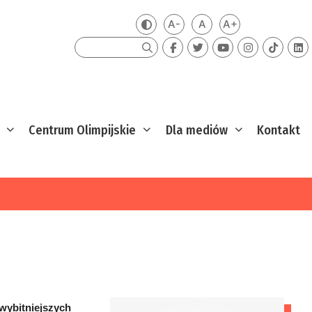
A-
A
A+
Zmień kontrast
Mniejsza czcionka
Domyślna czcionka
Większa czcion
Szukaj
Centrum Olimpijskie
Dla mediów
Kontakt
jwybitniejszych