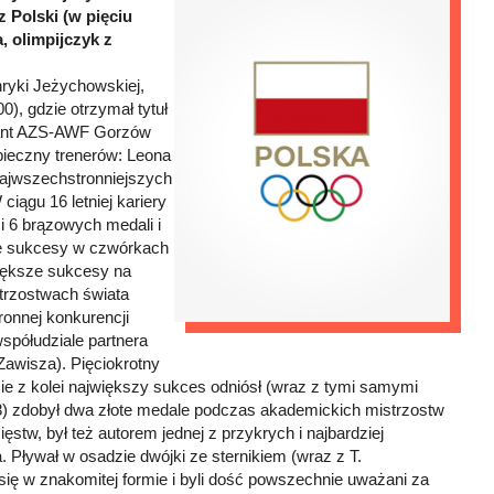
 Polski (w pięciu
, olimpijczyk z
ryki Jeżychowskiej,
, gdzie otrzymał tytuł
entant AZS-AWF Gorzów
pieczny trenerów: Leona
 najwszechstronniejszych
iągu 16 letniej kariery
i 6 brązowych medali i
sze sukcesy w czwórkach
większe sukcesy na
trzostwach świata
ronnej konkurencji
spółudziale partnera
Zawisza). Pięciokrotny
zie z kolei największy sukces odniósł (wraz z tymi samymi
8) zdobył dwa złote medale podczas akademickich mistrzostw
ięstw, był też autorem jednej z przykrych i najbardziej
. Pływał w osadzie dwójki ze sternikiem (wraz z T.
się w znakomitej formie i byli dość powszechnie uważani za