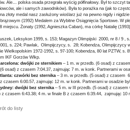
w. Ale… polska osada przegrała wyścig półfinałowy. Był to szczyt takt
iowców, ale i samych zawodników). Była to porażka na (jak to częst
na złoty medal nasz zasłużony wioślarz już na pewno nigdy i nigdzi
i brązowym (1992) Medalem za Wybitne Osiągnięcia Sportowe. W ple
38 miejscu. Żonaty (1992, Agnieszka Caban), ma córkę Natalię (199
łuszek, Leksykon 1999, s. 153; Magazyn Olimpijski 2000, nr 8 / 9 , s.
2001, s. 224; Pawlak, Olimpijczycy, s. 28; Kobendza, Olimpijczycy
e Wielkopolskim 1972-1992, s. 97-100; Kobendza, 80 lat PZTW, s. 
um IKF Gorzów Wlkp.
arcelona: dwójki ze sternikiem
– 1 m. w przedb. (6 osad) z czasem
B (6 osad) z czasem 7:04.37, zajmując 7 m. w konk. Partnerami w osad
tlanta: czwórki bez sternika
– 3 m. w przedb. (5 osad) z czasem 6:
B z czasem 6:00.57, zajmując 12 m. w konk. Partnerami w osadzie byli
ydney: dwójki bez sternika
– 5 m. w III przedb. (5 osad) z czasem 
) z czasem 6:43.38; 4 m. w finale B z czasem 6:39.44, zajmując 10
ót do listy