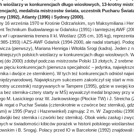
h wioślarzy w konkurencjach długo wiosłowych, 13-krotny mistrz
ncjach), medalista mistrzostw świata, uczestnik Pucharu Świata
ny (1992), Atlanty (1996) i Sydney (2000).
y 16 września 1970 w Krośnie Odrzańskim, syn Maksymiliana i Hen
nt Technikum Budowlanego w Gdańsku (1991) i tamtejszej AWF (2000)
a wf i uprawnienia trenera II kl. Wioślarz (205 cm, 105 kg), reprez
1985-1993) i AZS-AWF Gdańsk (1994-2000, ale nadal startuje). Podo
wicza (pierwszy), Mariana Henniga i Witolda Srogi (kadra). Jeden z
bitniejszych polskich wioślarzy w konkurencjach długo wiosłowych. W c
ej (do 2000) zdobył podczas mistrzostw Polski 13 złotych, 2 srebrne 
 w pięciu konkurencjach (pierwsza specjalność – jedynka, najwięk
rnika i dwójce ze sternikiem). W tych też konkurencjach odniósł naj
międzynarodowej. Największym sukcesem zakończył się start w mis
krotny uczestnik) rozgrywanych w Tampere (1995), gdzie w swojej ko
a bez sternika-cztery starty w MŚ) wywalczył medal brązowy przy w
go M. Łasickiego oraz W. Jankowskiego (Płockie TW) i J. Streicha (
ik regat o Puchar Świata (czterokrotnie w czwórce bez sternika), gd
ami) w 1995 (Paryż i Hazenwinkel) zajmując 2 m. W Zagrzebiu (199
dwójki bez sternika i czwórki bez sternika). Obok wielu zasług i zwyc
nych w świadomości kibiców porażek w historii polskiego wioślarstwa
wskim i B. Srogą). Polacy przed IO w Barcelonie (1992) znajdowali 