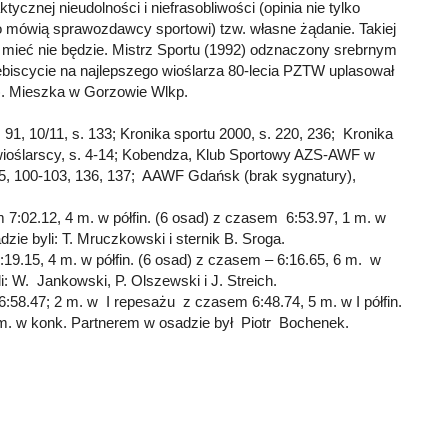
ycznej nieudolności i niefrasobliwości (opinia nie tylko
o mówią sprawozdawcy sportowi) tzw. własne żądanie. Takiej
e mieć nie będzie. Mistrz Sportu (1992) odznaczony srebrnym
biscycie na najlepszego wioślarza 80-lecia PZTW uplasował
3). Mieszka w Gorzowie Wlkp.
 91, 10/11, s. 133; Kronika sportu 2000, s. 220, 236; Kronika
 wioślarscy, s. 4-14; Kobendza, Klub Sportowy AZS-AWF w
85, 100-103, 136, 137; AAWF Gdańsk (brak sygnatury),
 7:02.12, 4 m. w półfin. (6 osad) z czasem 6:53.97, 1 m. w
zie byli: T. Mruczkowski i sternik B. Sroga.
19.15, 4 m. w półfin. (6 osad) z czasem – 6:16.65, 6 m. w
: W. Jankowski, P. Olszewski i J. Streich.
6:58.47; 2 m. w I repesażu z czasem 6:48.74, 5 m. w I półfin.
 m. w konk. Partnerem w osadzie był Piotr Bochenek.