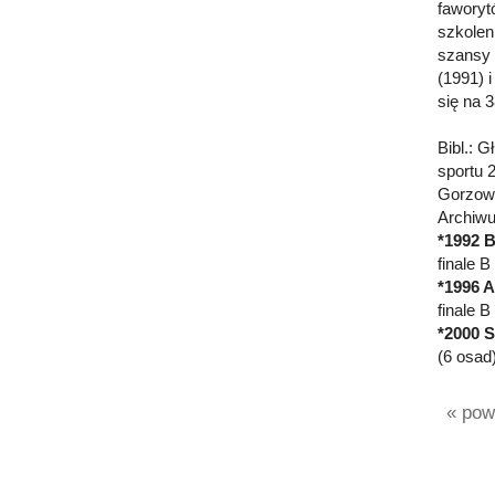
faworytó
szkolen
szansy 
(1991) 
się na 
Bibl.: G
sportu 
Gorzowi
Archiw
*1992 B
finale 
*1996 A
finale 
*2000 S
(6 osad
« powr