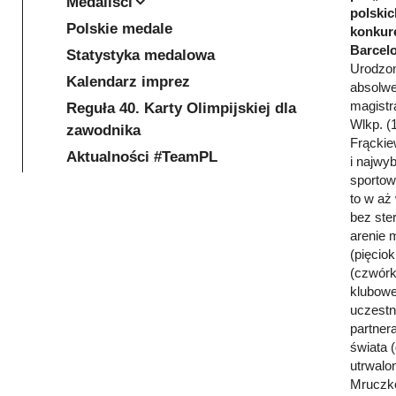
Medaliści
polskic
Polskie medale
konkure
Barcelo
Statystyka medalowa
Urodzon
Kalendarz imprez
absolwe
magistr
Reguła 40. Karty Olimpijskiej dla
Wlkp. (
zawodnika
Frąckie
Aktualności #TeamPL
i najwy
sportow
to w aż
bez ste
arenie 
(pięcio
(czwórk
klubowe
uczestn
partner
świata (
utrwalo
Mruczko