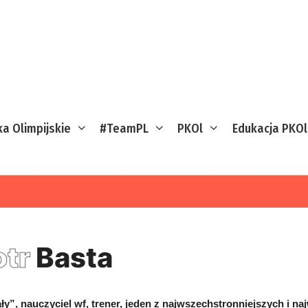
ka Olimpijskie
#TeamPL
PKOl
Edukacja PKOl
otr
Basta
ły”, nauczyciel wf, trener, jeden z najwszechstronniejszych i na