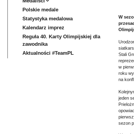
Medaliści
Polskie medale
W sezon
Statystyka medalowa
przesa
Kalendarz imprez
Olimpij
Reguła 40. Karty Olimpijskiej dla
Urodzon
zawodnika
siatkar
Aktualności #TeamPL
Stali G
repreze
w pierw
roku wy
na konf
Kolejny
jeden s
Prieloż
opowiad
pierwsz
sezon p