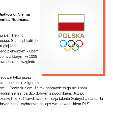
Siatkówki. Nie ma
Dennisa Rodmana.
aler. Treningi
cie. Stamtąd trafił do
ugiej lidze
. Jego pierwszym klubem
adom, z którymi w 1998
zawodnika ze względu
ebywał tylko przez
am spotkał się z Igorem
em. – Powiedziałem, że tak naprawdę to go nie znam –
owodnił, że jest bardzo dobrym zawodnikiem. Już po
ostw Polski. Prawdziwa eksplozja talentu Gabrycha nastąpiła
r Gabrych został wybranym najlepszym zawodnikiem PLS.