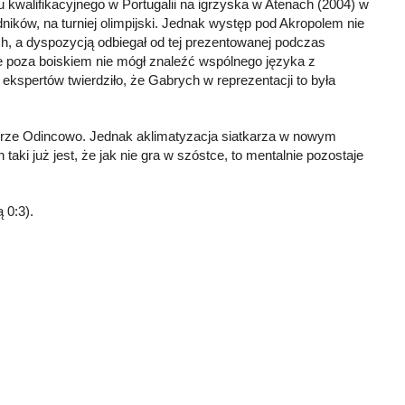
u kwalifikacyjnego w Portugalii na igrzyska w Atenach (2004) w
ików, na turniej olimpijski. Jednak występ pod Akropolem nie
, a dyspozycją odbiegał od tej prezentowanej podczas
kże poza boiskiem nie mógł znaleźć wspólnego języka z
ekspertów twierdziło, że Gabrych w reprezentacji to była
skrze Odincowo. Jednak aklimatyzacja siatkarza w nowym
taki już jest, że jak nie gra w szóstce, to mentalnie pozostaje
 0:3).