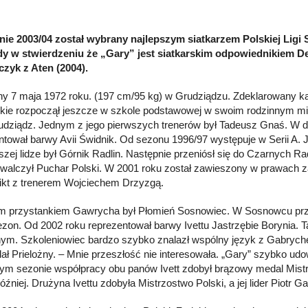
ie 2003/04 został wybrany najlepszym siatkarzem Polskiej Ligi 
dy w stwierdzeniu że „Gary” jest siatkarskim odpowiednikiem 
czyk z Aten (2004).
y 7 maja 1972 roku. (197 cm/95 kg) w Grudziądzu. Zdeklarowany kaw
skie rozpoczął jeszcze w szkole podstawowej w swoim rodzinnym mieś
rudziądz. Jednym z jego pierwszych trenerów był Tadeusz Gnaś. W dr
ntował barwy Avii Świdnik. Od sezonu 1996/97 występuje w Serii A
szej lidze był Górnik Radlin. Następnie przeniósł się do Czarnych R
walczył Puchar Polski. W 2001 roku został zawieszony w prawach 
likt z trenerem Wojciechem Drzyzgą.
m przystankiem Gawrycha był Płomień Sosnowiec. W Sosnowcu prz
ezon. Od 2002 roku reprezentował barwy Ivettu Jastrzębie Borynia. T
nym. Szkoleniowiec bardzo szybko znalazł wspólny język z Gabrych
ał Prielożny. – Mnie przeszłość nie interesowała. „Gary” szybko ud
ym sezonie współpracy obu panów Ivett zdobył brązowy medal Mistrz
óźniej. Drużyna Ivettu zdobyła Mistrzostwo Polski, a jej lider Piot