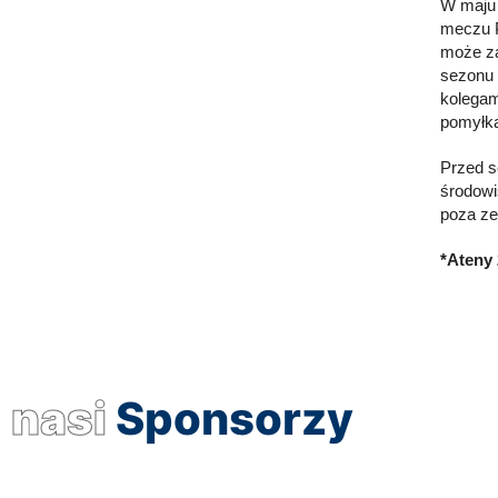
W maju 
meczu P
może za
sezonu 
kolegam
pomy
Przed s
środowis
poza ze
*Ateny 
nasi
Sponsorzy