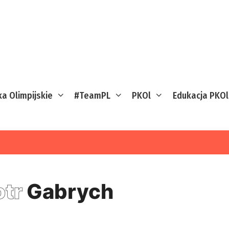
ka Olimpijskie
#TeamPL
PKOl
Edukacja PKOl
otr
Gabrych