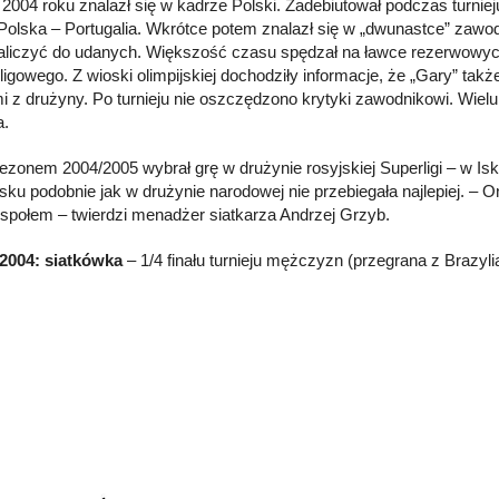
2004 roku znalazł się w kadrze Polski. Zadebiutował podczas turniej
olska – Portugalia. Wkrótce potem znalazł się w „dwunastce” zawodn
liczyć do udanych. Większość czasu spędzał na ławce rezerwowych
ligowego. Z wioski olimpijskiej dochodziły informacje, że „Gary” ta
i z drużyny. Po turnieju nie oszczędzono krytyki zawodnikowi. Wielu 
łka.
ezonem 2004/2005 wybrał grę w drużynie rosyjskiej Superligi – w I
ku podobnie jak w drużynie narodowej nie przebiegała najlepiej. – On 
społem – twierdzi menadżer siatkarza Andrzej Grzyb.
2004: siatkówka
– 1/4 finału turnieju mężczyzn (przegrana z Brazylią