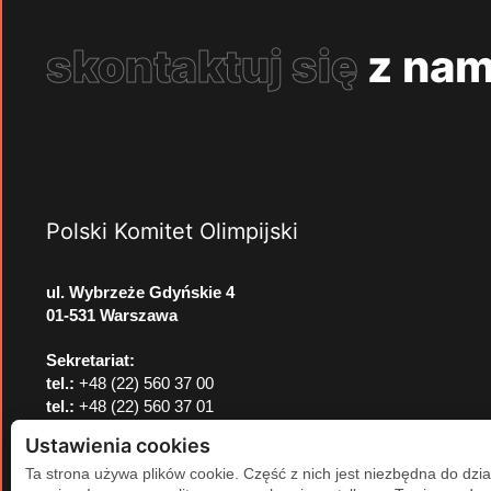
skontaktuj się
z nam
Polski Komitet Olimpijski
ul. Wybrzeże Gdyńskie 4
01-531 Warszawa
Sekretariat:
tel.:
+48 (22) 560 37 00
tel.:
+48 (22) 560 37 01
e-mail:
pkol@pkol.pl
Ustawienia cookies
Ta strona używa plików cookie. Część z nich jest niezbędna do dzia