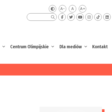
A-
A
A+
Zmień kontrast
Mniejsza czcionka
Domyślna czcionka
Większa czcion
Szukaj
Centrum Olimpijskie
Dla mediów
Kontakt