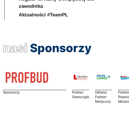
zawodnika
Aktualności #TeamPL
nasi
Sponsorzy
Sponsorzy
Partner
Główny
Partne
Samorządowy
Partner
Reprez
Medyczny
Młodzi