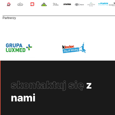
Partnerzy
skontaktuj się
z
nami