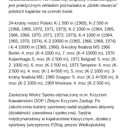
jest praktycznym wkładem poznaniaka w „dzieło otwarcia”
polskich kajaków na szeroki świat.
24-krotny mistrz Polski: K-1 500 m (1969), K-2 500 m
(1968, 1969, 1970, 1971, 1973), K-2 1000 m (1964, 1965,
1966, 1968, 1970, 1971, 1972, 1973), K-4 1000 m (1964,
1965, 1970, 1974), K-2 10000 m (1965, 1966, 1968, 1974)
i K-4 10000 m (1965, 1966). 8-krotny finalista MŚ 1966
Berlin: 4. msc (K-4 1000 m), 7. msc (K-4 10000 m), 1970
Kopenhaga: 5. msc (K-2 500 m), 1971 Belgrad: 5. msc (K-
2 1000 m), 6. msc (K-2 500 m), 1973 Tampere: 4. msc (K-
2 500 m), 4. msc (K-1 4×500 m), 5. msc (K-2 1000 m). 3-
krotny finalista ME: 1965 Snagov: 5. msc (K-1 4×500 m), 8.
msc (K-2 1000 m), 1969 Moskwa: 4. msc (K-2 500 m).
Zasłużony Mistrz Sportu odznaczony m.in. Krzyżem
Kawalerskim OOP i Złotym Krzyżem Zasługi. Po
zakończeniu kariery sportowej nadal wyjątkowo aktywny
(działalność zawodowa i społeczna). Sędzia
międzynarodowy w kajakarstwie klasycznym, działacz
sportowy (wiceprezes PZKaj, prezes Wielkopolskiej