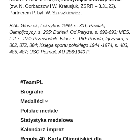
(zw. N. Gorbaczow i W. Kratusjuk, ZSRR – 3.31,23).
Partnerem P. był W. Szuszkiewicz.
Bibl.: Głuszek, Leksykon 1999, s. 301; Pawlak,
Olimpijczycy, s. 205; Duński, Od Paryża, s. 692-693; MES,
t. 2, s. 274; Przewodnik Iskier, s. 180; Porada, Igrzyska, s.
862, 872, 884; Księga sportu polskiego 1944 -1974, s. 483,
485, 487; USC Poznań, AU 286/1940 P.
#TeamPL
Biografie
Medaliści
Polskie medale
Statystyka medalowa
Kalendarz imprez
Reguła 40. Karty Olimpijskiej dla