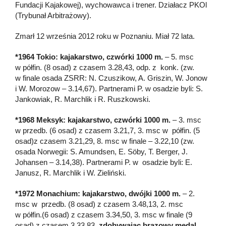
Fundacji Kajakowej), wychowawca i trener. Działacz PKOl
(Trybunał Arbitrażowy).
Zmarł 12 września 2012 roku w Poznaniu. Miał 72 lata.
*1964 Tokio: kajakarstwo, czwórki 1000 m.
– 5. msc
w półfin. (8 osad) z czasem 3.28,43, odp. z konk. (zw.
w finale osada ZSRR: N. Czuszikow, A. Griszin, W. Jonow
i W. Morozow – 3.14,67). Partnerami P. w osadzie byli: S.
Jankowiak, R. Marchlik i R. Ruszkowski.
*1968 Meksyk: kajakarstwo, czwórki 1000 m.
– 3. msc
w przedb. (6 osad) z czasem 3.21,7, 3. msc w półfin. (5
osad)z czasem 3.21,29, 8. msc w finale – 3.22,10 (zw.
osada Norwegii: S. Amundsen, E. Söby, T. Berger, J.
Johansen – 3.14,38). Partnerami P. w osadzie byli: E.
Janusz, R. Marchlik i W. Zieliński.
*1972 Monachium: kajakarstwo, dwójki 1000 m.
– 2.
msc w przedb. (8 osad) z czasem 3.48,13, 2. msc
w półfin.(6 osad) z czasem 3.34,50, 3. msc w finale (9
osad) z czasem 3.33,83,
zdobywając brązowy medal