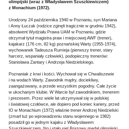
olimpijski (wraz z Władysławem Szuszkiewiczem)
z Monachium (1972).
Urodzony 24 października 1940 w Poznaniu, syn Mariana
i Anny Łuczak (rodzice zginęli tragicznie w grudniu 1942),
absolwent Wydziału Prawa UAM w Poznaniu, gdzie
otrzymał tytuł magistra praw i miejscowej AWF (trener),
kajakarz (176 cm, 82 kg) poznańskiej Warty (1955-1974),
wychowanek Tadeusza Rumieja (pierwszy trener, stary
harcerz, wspaniały człowiek), podopieczny trenerów:
Stanisława Zantary i Andrzeja Niedzielskiego.
Poznaniak z krwi i kości. Wychował się w Chwaliszewie
i na wodach Warty. Zawodnik mądry, dociekliwy,
zaangażowany, a przede wszystkim pogodny. Całe życie
w ukochanym klubie. W Warcie był zawodnikiem, trenerem
i prezesem. Przez wiele lat utrzymywał się w polskiej
i światowej czołówce, ale dopiero pod koniec kariery, przed
IO w Monachium (1972) właśnie trener Andrzej Niedzielski
(zmarł tuż po wprowadzeniu stanu wojennego w 1982)
posadził go w jednym kajaku z Władysławem
Szuszkiewiczem. No i stało się! Brązowy medal olimpijski