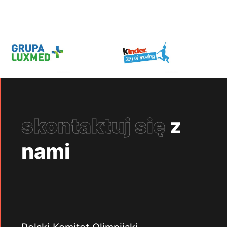
skontaktuj się
z
nami