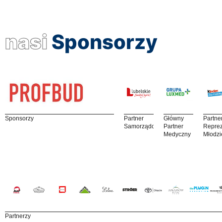
nasi
Sponsorzy
Sponsorzy
Partner
Główny
Partne
Samorządowy
Partner
Reprez
Medyczny
Młodzi
Partnerzy