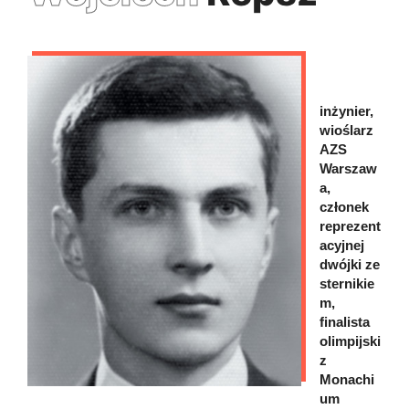
inżynier,
wioślarz
AZS
Warszaw
a,
członek
reprezent
acyjnej
dwójki ze
sternikie
m,
finalista
olimpijski
z
Monachi
um