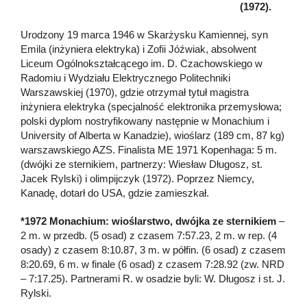
(1972).
Urodzony 19 marca 1946 w Skarżysku Kamiennej, syn
Emila (inżyniera elektryka) i Zofii Jóźwiak, absolwent
Liceum Ogólnokształcącego im. D. Czachowskiego w
Radomiu i Wydziału Elektrycznego Politechniki
Warszawskiej (1970), gdzie otrzymał tytuł magistra
inżyniera elektryka (specjalność elektronika przemysłowa;
polski dyplom nostryfikowany następnie w Monachium i
University of Alberta w Kanadzie), wioślarz (189 cm, 87 kg)
warszawskiego AZS. Finalista ME 1971 Kopenhaga: 5 m.
(dwójki ze sternikiem, partnerzy: Wiesław Długosz, st.
Jacek Rylski) i olimpijczyk (1972). Poprzez Niemcy,
Kanadę, dotarł do USA, gdzie zamieszkał.
*1972 Monachium: wioślarstwo, dwójka ze sternikiem
–
2 m. w przedb. (5 osad) z czasem 7:57.23, 2 m. w rep. (4
osady) z czasem 8:10.87, 3 m. w półfin. (6 osad) z czasem
8:20.69, 6 m. w finale (6 osad) z czasem 7:28.92 (zw. NRD
– 7:17.25). Partnerami R. w osadzie byli: W. Długosz i st. J.
Rylski.