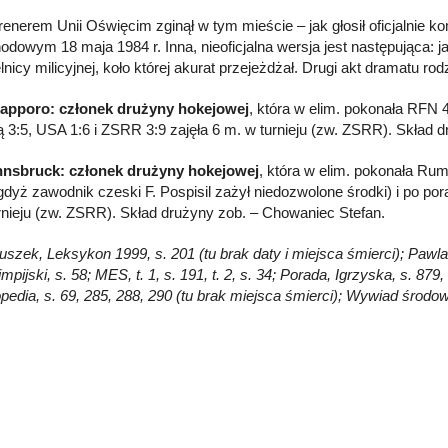
renerem Unii Oświęcim zginął w tym mieście – jak głosił oficjalnie 
dowym 18 maja 1984 r. Inna, nieoficjalna wersja jest następująca: 
lnicy milicyjnej, koło której akurat przejeżdżał. Drugi akt dramatu ro
Sapporo: członek drużyny hokejowej
, która w elim. pokonała RFN 4
 3:5, USA 1:6 i ZSRR 3:9 zajęła 6 m. w turnieju (zw. ZSRR). Skład d
nnsbruck: członek drużyny hokejowej
, która w elim. pokonała Rum
 gdyż zawodnik czeski F. Pospisil zażył niedozwolone środki) i po po
rnieju (zw. ZSRR). Skład drużyny zob. – Chowaniec Stefan.
łuszek, Leksykon 1999, s. 201 (tu brak daty i miejsca śmierci); Pawla
mpijski, s. 58; MES, t. 1, s. 191, t. 2, s. 34; Porada, Igrzyska, s. 8
pedia, s. 69, 285, 288, 290 (tu brak miejsca śmierci); Wywiad środo