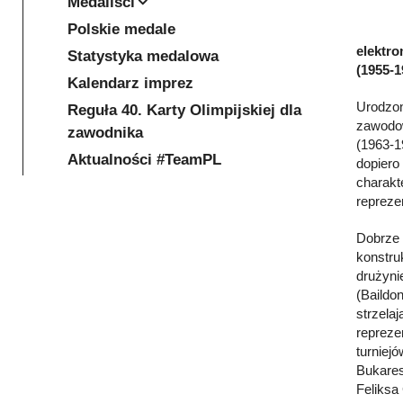
Medaliści
Polskie medale
elektro
Statystyka medalowa
(1955-1
Kalendarz imprez
Urodzon
Reguła 40. Karty Olimpijskiej dla
zawodow
zawodnika
(1963-1
Aktualności #TeamPL
dopiero
charakt
repreze
Dobrze 
konstru
drużyni
(Baildo
strzela
repreze
turniejó
Bukares
Feliksa