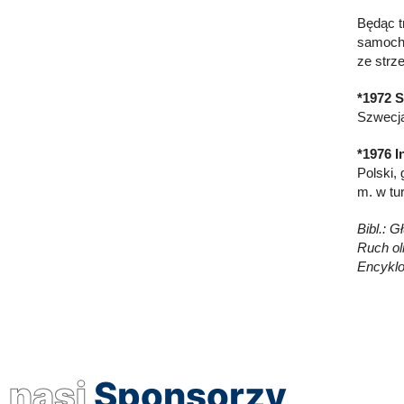
Będąc t
samocho
ze strze
*1972 
Szwecją
*1976 I
Polski,
m. w tu
Bibl.: G
Ruch oli
Encyklo
nasi
Sponsorzy