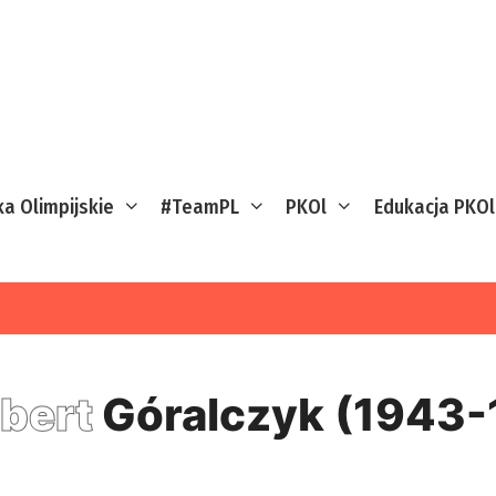
ka Olimpijskie
#TeamPL
PKOl
Edukacja PKOl
bert
Góralczyk (1943-