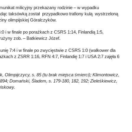
komunikat milicyjny przekazany rodzinie – w wypadku
jadąc taksówką został przypadkowo trafiony kulą wystrzeloną
dziny olimpijskiej Góralczyków.
:0 i w finale po porażkach z CSRS 1:14, Finlandią 1:5,
rużyny zob. – Batkiewicz Józef.
unię 7:4 i w finale po zwycięstwie z CSRS 1:0 (walkower dla
rażkach z ZSRR 1:16, RFN 4:7, Finlandię 1:7 i USA 2:7 zajęła 6
k, Olimpijczycy, s. 85 (tu brak miejsca śmierci); Klimontowicz,
79, 894; Domański, Śladem, s. 179-180, 182, 192; Zieleśkiewicz,
wiskowy.