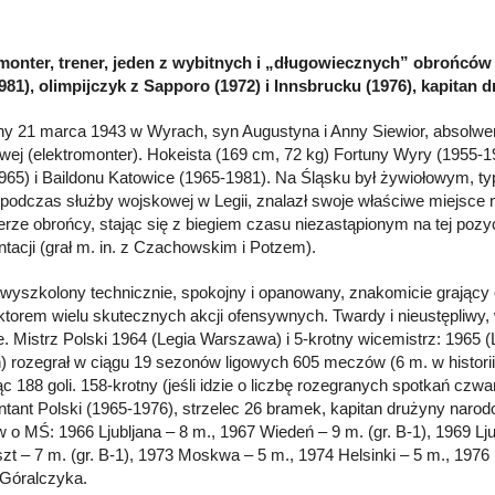
monter, trener, jeden z wybitnych i „długowiecznych” obrońców
981), olimpijczyk z Sapporo (1972) i Innsbrucku (1976), kapitan
y 21 marca 1943 w Wyrach, syn Augustyna i Anny Siewior, absolwen
ej (elektromonter). Hokeista (169 cm, 72 kg) Fortuny Wyry (1955-1
965) i Baildonu Katowice (1965-1981). Na Śląsku był żywiołowym, t
 podczas służby wojskowej w Legii, znalazł swoje właściwe miejsce 
erze obrońcy, stając się z biegiem czasu niezastąpionym na tej pozyc
ntacji (grał m. in. z Czachowskim i Potzem).
wyszkolony technicznie, spokojny i opanowany, znakomicie grający 
ktorem wielu skutecznych akcji ofensywnych. Twardy i nieustępliwy,
e. Mistrz Polski 1964 (Legia Warszawa) i 5-krotny wicemistrz: 1965 (
n) rozegrał w ciągu 19 sezonów ligowych 605 meczów (6 m. w histori
jąc 188 goli. 158-krotny (jeśli idzie o liczbę rozegranych spotkań 
ntant Polski (1965-1976), strzelec 26 bramek, kapitan drużyny narod
w o MŚ: 1966 Ljubljana – 8 m., 1967 Wiedeń – 9 m. (gr. B-1), 1969 Lju
zt – 7 m. (gr. B-1), 1973 Moskwa – 5 m., 1974 Helsinki – 5 m., 1976
 Góralczyka.