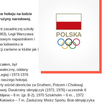
 w hokeju na lodzie
 drużyny narodowej.
t zasadniczej szkoły
963), Legii Warszawa
ypowym napastnikiem i
na lodowisku w
ji zarówno w klubie jak i
ciałem, był
 waleczny, oddany
Legia) i 1973-1976
i naszego hokeja)
czwarty wśród obrońców za Gruthem, Potzem i Cholewą)
owej. Dwukrotny olimpijczyk (1972, 1976) i uczestnik 8
bljana – 8 m. (gr. B-2), 1970 Sztokholm – 6 m. , 1972
 Katowice – 7 m. Zasłużony Mistrz Sportu. Brat olimpijczyka