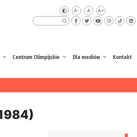
A-
A
A+
Zmień kontrast
Mniejsza czcionka
Domyślna czcionka
Większa czcion
Szukaj
Centrum Olimpijskie
Dla mediów
Kontakt
1984)