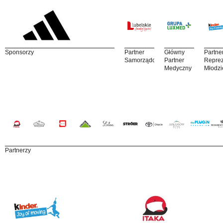
Sponsorzy
Partner
Główny
Partne
Samorządowy
Partner
Reprez
Medyczny
Młodzi
Partnerzy