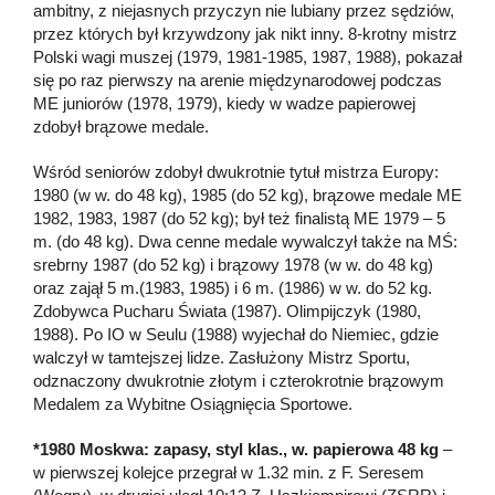
ambitny, z niejasnych przyczyn nie lubiany przez sędziów,
przez których był krzywdzony jak nikt inny. 8-krotny mistrz
Polski wagi muszej (1979, 1981-1985, 1987, 1988), pokazał
się po raz pierwszy na arenie międzynarodowej podczas
ME juniorów (1978, 1979), kiedy w wadze papierowej
zdobył brązowe medale.
Wśród seniorów zdobył dwukrotnie tytuł mistrza Europy:
1980 (w w. do 48 kg), 1985 (do 52 kg), brązowe medale ME
1982, 1983, 1987 (do 52 kg); był też finalistą ME 1979 – 5
m. (do 48 kg). Dwa cenne medale wywalczył także na MŚ:
srebrny 1987 (do 52 kg) i brązowy 1978 (w w. do 48 kg)
oraz zajął 5 m.(1983, 1985) i 6 m. (1986) w w. do 52 kg.
Zdobywca Pucharu Świata (1987). Olimpijczyk (1980,
1988). Po IO w Seulu (1988) wyjechał do Niemiec, gdzie
walczył w tamtejszej lidze. Zasłużony Mistrz Sportu,
odznaczony dwukrotnie złotym i czterokrotnie brązowym
Medalem za Wybitne Osiągnięcia Sportowe.
*1980 Moskwa: zapasy, styl klas., w. papierowa 48 kg
–
w pierwszej kolejce przegrał w 1.32 min. z F. Seresem