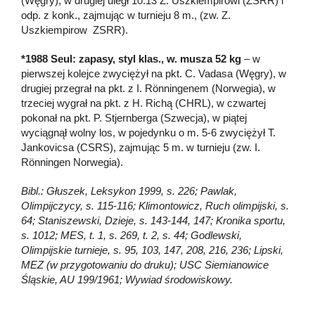
(Węgry), w drugiej uległ 10:13 Z. Uszkiempirowi (ZSRR) i
odp. z konk., zajmując w turnieju 8 m., (zw. Z.
Uszkiempirow ZSRR).
*1988 Seul: zapasy, styl klas., w. musza 52 kg
– w
pierwszej kolejce zwyciężył na pkt. C. Vadasa (Węgry), w
drugiej przegrał na pkt. z I. Rönningenem (Norwegia), w
trzeciej wygrał na pkt. z H. Richą (CHRL), w czwartej
pokonał na pkt. P. Stjernberga (Szwecja), w piątej
wyciągnął wolny los, w pojedynku o m. 5-6 zwyciężył T.
Jankovicsa (CSRS), zajmując 5 m. w turnieju (zw. I.
Rönningen Norwegia).
Bibl.: Głuszek, Leksykon 1999, s. 226; Pawlak,
Olimpijczycy, s. 115-116; Klimontowicz, Ruch olimpijski, s.
64; Staniszewski, Dzieje, s. 143-144, 147; Kronika sportu,
s. 1012; MES, t. 1, s. 269, t. 2, s. 44; Godlewski,
Olimpijskie turnieje, s. 95, 103, 147, 208, 216, 236; Lipski,
MEZ (w przygotowaniu do druku); USC Siemianowice
Śląskie, AU 199/1961; Wywiad środowiskowy.