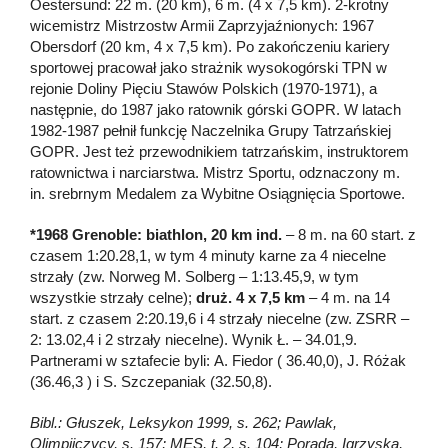
Oestersund: 22 m. (20 km), 6 m. (4 x 7,5 km). 2-krotny
wicemistrz Mistrzostw Armii Zaprzyjaźnionych: 1967
Obersdorf (20 km, 4 x 7,5 km). Po zakończeniu kariery
sportowej pracował jako strażnik wysokogórski TPN w
rejonie Doliny Pięciu Stawów Polskich (1970-1971), a
następnie, do 1987 jako ratownik górski GOPR. W latach
1982-1987 pełnił funkcję Naczelnika Grupy Tatrzańskiej
GOPR. Jest też przewodnikiem tatrzańskim, instruktorem
ratownictwa i narciarstwa. Mistrz Sportu, odznaczony m.
in. srebrnym Medalem za Wybitne Osiągnięcia Sportowe.
*1968 Grenoble: biathlon, 20 km ind.
– 8 m. na 60 start. z
czasem 1:20.28,1, w tym 4 minuty karne za 4 niecelne
strzały (zw. Norweg M. Solberg – 1:13.45,9, w tym
wszystkie strzały celne);
druż. 4 x 7,5 km
– 4 m. na 14
start. z czasem 2:20.19,6 i 4 strzały niecelne (zw. ZSRR –
2: 13.02,4 i 2 strzały niecelne). Wynik Ł. – 34.01,9.
Partnerami w sztafecie byli: A. Fiedor ( 36.40,0), J. Różak
(36.46,3 ) i S. Szczepaniak (32.50,8).
Bibl.: Głuszek, Leksykon 1999, s. 262; Pawlak,
Olimpijczycy, s. 157; MES, t. 2, s. 104; Porada, Igrzyska,