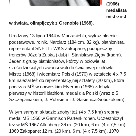
(1966)
medalista
mistrzost
w świata, olimpijczyk z Grenoble (1968).
Urodzony 13 lipca 1944 w Murzasichlu, wykształcenie
podstawowe, rolnik. Narciarz (184 cm, 82 kg), biathlonista,
reprezentant SNPTT i WKS Zakopane, podopieczny
trenerów Józefa Zubka (klub) i Stanisława Zięby (kadra).
Jeden z grupy biathlonistów, którzy w połowie lat
sześćdziesiątych awansowali do światowej czołówki.
Mistrz (1968) i wicemistrz Polski (1970) w sztafecie 4 x 7,5
km należał też do reprezentacyjnej sztafety (20 km), która
podczas MŚ w norweskim Elverum (1965) zdobyła
pierwszy w historii biathlonu medal dla Polski (wraz z S.
Szczepaniakiem, J. Rubisiem i J. Gąsienicą-Sobczakiem).
W tym samym składzie zdobył też (4 x 7,5 km) srebrny
medal MŚ 1966 w Garmisch Partenkirchen. Uczestniczył
też w MŚ 1967 Altenberg: 39 m. (20 km), 6 m. (4 x 7,5 km),
1969 Zakopane: 12 m. (20 km), 6 m. (4 x 7,5 km), 1970