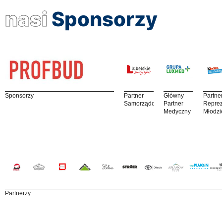
nasi
Sponsorzy
Sponsorzy
Partner
Główny
Partne
Samorządowy
Partner
Reprez
Medyczny
Młodzi
Partnerzy