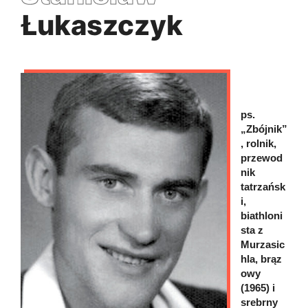
Łukaszczyk
ps.
„Zbójnik”
, rolnik,
przewod
nik
tatrzańsk
i,
biathloni
sta z
Murzasic
hla, brąz
owy
(1965) i
srebrny