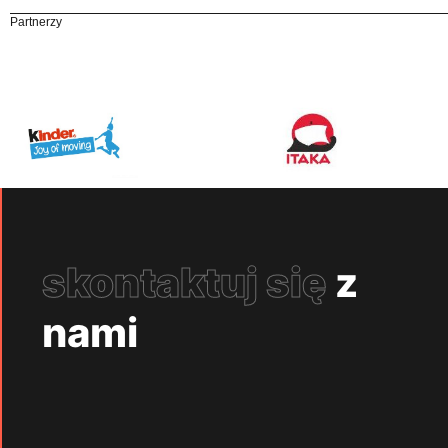
Partnerzy
skontaktuj się
z
nami