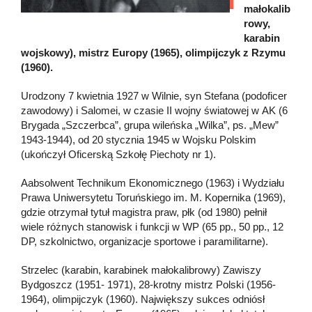
małokalib
rowy,
karabin
wojskowy), mistrz Europy (1965), olimpijczyk z Rzymu
(1960).
Urodzony 7 kwietnia 1927 w Wilnie, syn Stefana (podoficer
zawodowy) i Salomei, w czasie II wojny światowej w AK (6
Brygada „Szczerbca”, grupa wileńska „Wilka”, ps. „Mew”
1943-1944), od 20 stycznia 1945 w Wojsku Polskim
(ukończył Oficerską Szkołę Piechoty nr 1).
Aabsolwent Technikum Ekonomicznego (1963) i Wydziału
Prawa Uniwersytetu Toruńskiego im. M. Kopernika (1969),
gdzie otrzymał tytuł magistra praw, płk (od 1980) pełnił
wiele różnych stanowisk i funkcji w WP (65 pp., 50 pp., 12
DP, szkolnictwo, organizacje sportowe i paramilitarne).
Strzelec (karabin, karabinek małokalibrowy) Zawiszy
Bydgoszcz (1951- 1971), 28-krotny mistrz Polski (1956-
1964), olimpijczyk (1960). Największy sukces odniósł