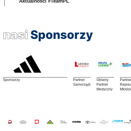
Aktualności #TeamPL
nasi
Sponsorzy
Sponsorzy
Partner
Główny
Partne
Samorządowy
Partner
Reprez
Medyczny
Młodzi