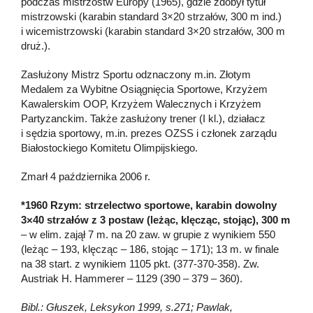
podczas mistrzostw Europy (1965), gdzie zdobył tytuł
mistrzowski (karabin standard 3×20 strzałów, 300 m ind.)
i wicemistrzowski (karabin standard 3×20 strzałów, 300 m
druż.).
Zasłużony Mistrz Sportu odznaczony m.in. Złotym
Medalem za Wybitne Osiągnięcia Sportowe, Krzyżem
Kawalerskim OOP, Krzyżem Walecznych i Krzyżem
Partyzanckim. Także zasłużony trener (I kl.), działacz
i sędzia sportowy, m.in. prezes OZSS i członek zarządu
Białostockiego Komitetu Olimpijskiego.
Zmarł 4 października 2006 r.
*1960 Rzym: strzelectwo sportowe, karabin dowolny
3×40 strzałów z 3 postaw (leżąc, klęcząc, stojąc), 300 m
– w elim. zajął 7 m. na 20 zaw. w grupie z wynikiem 550
(leżąc – 193, klęcząc – 186, stojąc – 171); 13 m. w finale
na 38 start. z wynikiem 1105 pkt. (377-370-358). Zw.
Austriak H. Hammerer – 1129 (390 – 379 – 360).
Bibl.: Głuszek, Leksykon 1999, s.271; Pawlak,