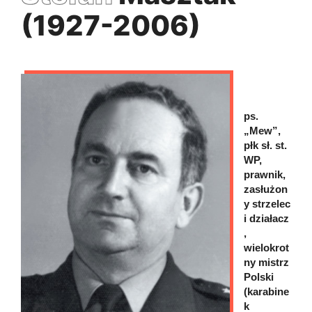
(1927-2006)
ps.
„Mew”,
płk sł. st.
WP,
prawnik,
zasłużon
y strzelec
i działacz
,
wielokrot
ny mistrz
Polski
(karabine
k