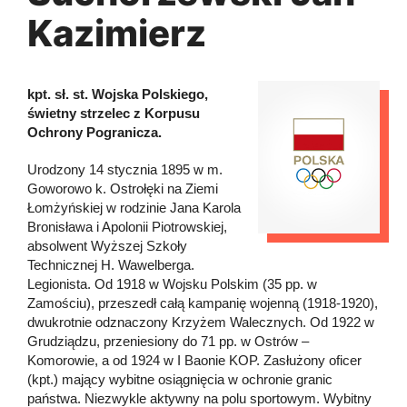
Kazimierz
kpt. sł. st. Wojska Polskiego,
świetny strzelec z Korpusu
Ochrony Pogranicza.
Urodzony 14 stycznia 1895 w m.
Goworowo k. Ostrołęki na Ziemi
Łomżyńskiej w rodzinie Jana Karola
Bronisława i Apolonii Piotrowskiej,
absolwent Wyższej Szkoły
Technicznej H. Wawelberga.
Legionista. Od 1918 w Wojsku Polskim (35 pp. w
Zamościu), przeszedł całą kampanię wojenną (1918-1920),
dwukrotnie odznaczony Krzyżem Walecznych. Od 1922 w
Grudziądzu, przeniesiony do 71 pp. w Ostrów –
Komorowie, a od 1924 w I Baonie KOP. Zasłużony oficer
(kpt.) mający wybitne osiągnięcia w ochronie granic
państwa. Niezwykle aktywny na polu sportowym. Wybitny