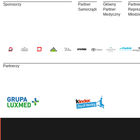
Sponsorzy
Partner
Główny
Partne
Samorządowy
Partner
Reprez
Medyczny
Młodzi
Partnerzy