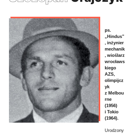
ps.
„Hindus”
, inżynier
mechanik
, wioślarz
wrocławs
kiego
AZS,
olimpijcz
yk
z Melbou
rne
(1956)
i Tokio
(1964).
Urodzony