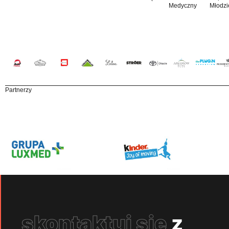
Medyczny
Młodzi
Partnerzy
skontaktuj się
z