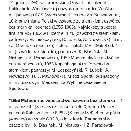
14 grudnia 1931 w Tarnowskich Górach, absolwent
Politechniki Wrocławskiej (inżynier mechanik). Wioślarz
miejscowego AZS (wychowanek trenera Zb. Schwarzera),
10-krotny mistrz Polski w czwórce ze sternikiem, czwórce
bez sternika i ósemce (1955-1965). Największy sukces:
finalista MŚ 1962 w Lucernie: 4 m. (czwórki ze sternikiem,
partnerzy: M. Leszczyński, R. Lubicki, A. Nowaczyk) i 6 m.
na IO w Tokio (ósemka). Także finalista ME: 1956 Bled: 4
m. (czwórki bez sternika, partnerzy: K. Błasiński, M.
Nietupski, Z. Paradowski), 1959 Macon: (dwójki podwójne
odp. w repesażu), 1963 Kopenhaga: 4 m. (czwórki ze
sternikiem, partnerzy: M. Leszczyński, R. Lubicki, A.
Nowaczyk, st. J. Pawłowski ). Mistrz Sportu, odznaczony
m. in. brązowym Medalem za Wybitne Osiągnięcia
Sportowe.
*1956 Melbourne: wioślarstwo, czwórki bez sternika
– 2
m. w przedb. (3 osady) z czasem 6:46.3, w rep. Polacy
pokonali Kubę w czasie 8:29.3 (Kuba 8:45.4), 4 m. w półfin.
(4 osady) w czasie 8:32.0, odp. z konk. Partnerami w
osadzie byli: K. Błasiński, M. Nietupski i Z. Paradowski.