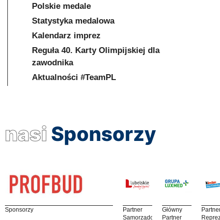
Polskie medale
Statystyka medalowa
Kalendarz imprez
Reguła 40. Karty Olimpijskiej dla
zawodnika
Aktualności #TeamPL
nasi
Sponsorzy
Sponsorzy
Partner
Główny
Partne
Samorządowy
Partner
Reprez