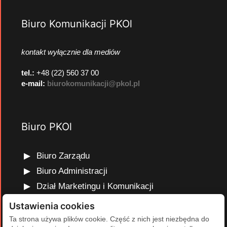
Biuro Komunikacji PKOl
kontakt wyłącznie dla mediów
tel.:
+48 (22) 560 37 00
e-mail:
biurokomunikacji@pkol.pl
Biuro PKOl
Biuro Zarządu
Biuro Administracji
Dział Marketingu i Komunikacji
Dział Edukacji Olimpijskiej
Ustawienia cookies
Dział Finansów i Kadr
Ta strona używa plików cookie. Część z nich jest niezbędna do