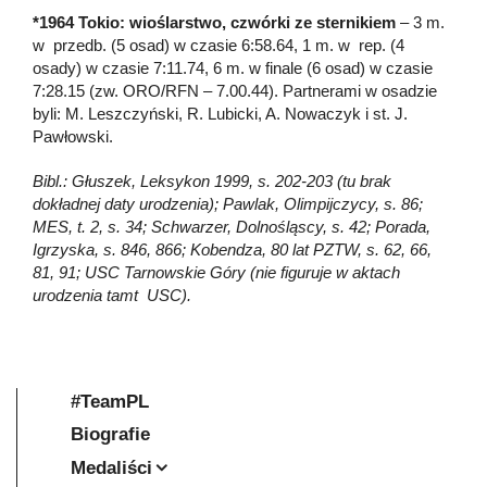
*1964 Tokio: wioślarstwo, czwórki ze sternikiem
– 3 m.
w przedb. (5 osad) w czasie 6:58.64, 1 m. w rep. (4
osady) w czasie 7:11.74, 6 m. w finale (6 osad) w czasie
7:28.15 (zw. ORO/RFN – 7.00.44). Partnerami w osadzie
byli: M. Leszczyński, R. Lubicki, A. Nowaczyk i st. J.
Pawłowski.
Bibl.: Głuszek, Leksykon 1999, s. 202-203 (tu brak
dokładnej daty urodzenia); Pawlak, Olimpijczycy, s. 86;
MES, t. 2, s. 34; Schwarzer, Dolnośląscy, s. 42; Porada,
Igrzyska, s. 846, 866; Kobendza, 80 lat PZTW, s. 62, 66,
81, 91; USC Tarnowskie Góry (nie figuruje w aktach
urodzenia tamt USC).
#TeamPL
Biografie
Medaliści