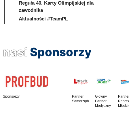
Reguła 40. Karty Olimpijskiej dla
zawodnika
Aktualności #TeamPL
nasi
Sponsorzy
Sponsorzy
Partner
Główny
Partne
Samorządowy
Partner
Reprez
Medyczny
Młodzi