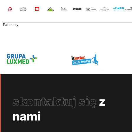
Partnerzy
skontaktuj się
z
nami