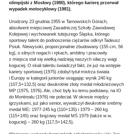
olimpijski z Moskwy (1980), którego karierę przerwał
wypadek motocyklowy (1981).
Urodzony 23 grudnia 1955 w Tarnowskich Górach,
absolwent miejscowej Zasadniczej Szkoły Zawodowej
Kolejowej i wychowanek tutejszego Śląska, którego
sportowy talent do podnoszenia ciężarów odkrył Tadeusz
Psiuk. Niewysoki, proporcjonalnie zbudowany (155 cm, 56
kg), o silnych nogach i rękach, ambitny i pracowity
z miejsca stał się wielką nadzieją naszych siłaczy wagi
koguciej. O skali talentu świadczył fakt, że już na wstępie
kariery sportowej (1975) zdobył tytuł mistrza świata
i Europy w kategorii juniorów osiągając wynik 240 kg
(107,5+132,5) oraz dwukrotnie złoty medal młodzieżowych
MP (1975, 1976). Ale, choć były ku temu podstawy, na IO
do Montrealu (1976) nie poleciał. W okresie między
igrzyskami, już jako senior, wywalczył dwukrotnie srebrny
medal ME
:
1977-245 kg (110+135) i 1979 – 260 kg
(115+145) oraz brązowy medal MŚ 1979 (także w w.
koguciej) – 260 kg (117,5+142,5).