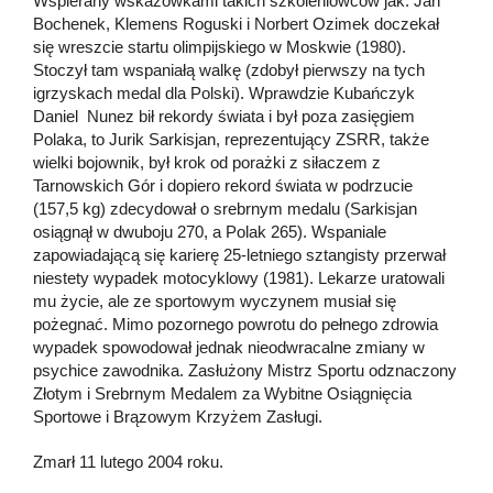
Wspierany wskazówkami takich szkoleniowców jak: Jan
Bochenek, Klemens Roguski i Norbert Ozimek doczekał
się wreszcie startu olimpijskiego w Moskwie (1980).
Stoczył tam wspaniałą walkę (zdobył pierwszy na tych
igrzyskach medal dla Polski). Wprawdzie Kubańczyk
Daniel Nunez bił rekordy świata i był poza zasięgiem
Polaka, to Jurik Sarkisjan, reprezentujący ZSRR, także
wielki bojownik, był krok od porażki z siłaczem z
Tarnowskich Gór i dopiero rekord świata w podrzucie
(157,5 kg) zdecydował o srebrnym medalu (Sarkisjan
osiągnął w dwuboju 270, a Polak 265). Wspaniale
zapowiadającą się karierę 25-letniego sztangisty przerwał
niestety wypadek motocyklowy (1981). Lekarze uratowali
mu życie, ale ze sportowym wyczynem musiał się
pożegnać. Mimo pozornego powrotu do pełnego zdrowia
wypadek spowodował jednak nieodwracalne zmiany w
psychice zawodnika. Zasłużony Mistrz Sportu odznaczony
Złotym i Srebrnym Medalem za Wybitne Osiągnięcia
Sportowe i Brązowym Krzyżem Zasługi.
Zmarł 11 lutego 2004 roku.