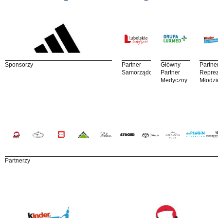
Sponsorzy
Partner
Główny
Partne
Samorządowy
Partner
Reprez
Medyczny
Młodzi
Partnerzy