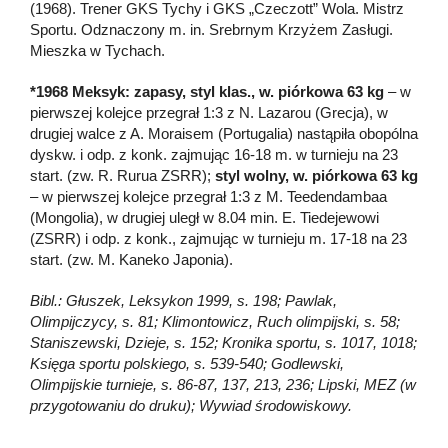
(1968). Trener GKS Tychy i GKS „Czeczott” Wola. Mistrz
Sportu. Odznaczony m. in. Srebrnym Krzyżem Zasługi.
Mieszka w Tychach.
*1968 Meksyk: zapasy, styl klas., w. piórkowa 63 kg
– w
pierwszej kolejce przegrał 1:3 z N. Lazarou (Grecja), w
drugiej walce z A. Moraisem (Portugalia) nastąpiła obopólna
dyskw. i odp. z konk. zajmując 16-18 m. w turnieju na 23
start. (zw. R. Rurua ZSRR);
styl wolny, w. piórkowa 63 kg
– w pierwszej kolejce przegrał 1:3 z M. Teedendambaa
(Mongolia), w drugiej uległ w 8.04 min. E. Tiedejewowi
(ZSRR) i odp. z konk., zajmując w turnieju m. 17-18 na 23
start. (zw. M. Kaneko Japonia).
Bibl.: Głuszek, Leksykon 1999, s. 198; Pawlak,
Olimpijczycy, s. 81; Klimontowicz, Ruch olimpijski, s. 58;
Staniszewski, Dzieje, s. 152; Kronika sportu, s. 1017, 1018;
Księga sportu polskiego, s. 539-540; Godlewski,
Olimpijskie turnieje, s. 86-87, 137, 213, 236; Lipski, MEZ (w
przygotowaniu do druku); Wywiad środowiskowy.