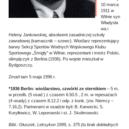
10 marca
1911 w
Wilnie syn
Władysła
wa i
Heleny Jankowskiej, absolwent zasadniczej szkoły
zawodowej (kamasznik – szewc). Wioślarz reprezentujący
barwy Sekcji Sportów Wodnych Wojskowego Klubu
Sportowego „Śmigły” w Wilnie, reprezentant i mistrz Polski,
olimpijczyk z Berlina (1936). Po wojnie mieszkał w
Bydgoszczy.
Zmarł tam 5 maja 1996 r.
*1936 Berlin: wioślarstwo, czwórki ze sternikiem
– 5 m.
w przedb. (5 osad ) z czasem 6.50.5 , 2 m. w repesażach
(4 osady) z czasem 8.12.2 i odp. z konk. (zw. Niemcy –
7.16,2). Partnerami w osadzie byli: B. Karwecki, S.
Kuryłłowicz, W. Leporowski i st. J. Skolimowski.
Bibl.: Głuszek, Leksykon 1999, s. 375 (tu brak dokładnych