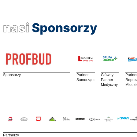
nasi
Sponsorzy
Sponsorzy
Partner
Główny
Partne
Samorządowy
Partner
Reprez
Medyczny
Młodzi
Partnerzy