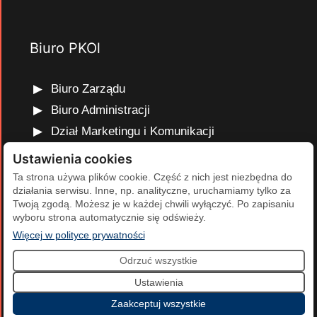
Biuro PKOl
Biuro Zarządu
Biuro Administracji
Dział Marketingu i Komunikacji
Dział Edukacji Olimpijskiej
Ustawienia cookies
Dział Finansów i Kadr
Ta strona używa plików cookie. Część z nich jest niezbędna do
działania serwisu. Inne, np. analityczne, uruchamiamy tylko za
Dział Projektów Olimpijskich
Twoją zgodą. Możesz je w każdej chwili wyłączyć. Po zapisaniu
Dział Programów Rozwojowych
wyboru strona automatycznie się odświeży.
(otwiera się w nowej karcie)
Więcej w polityce prywatności
Odrzuć wszystkie
2026 Polski Komitet Olimpijski | Projekt i realizacja:
Agencja
Ustawienia
Cumulus
.
Zaakceptuj wszystkie