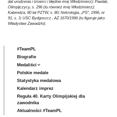
dat urodzenia i śmierci i błędnie imię Włodzimierz); Pawlak,
Olimpijczycy, s. 296 (tu również imię Włodzimierz);
Kabendza, 80 lat PZTW, s. 80; Nekrologia, „PS”, 1996, nr
91, s. 3; USC Bydgoszcz , AZ 1670/1996 (tu figuruje jako
Władysław Zawadzki).
#TeamPL
Biografie
Medaliści
Polskie medale
Statystyka medalowa
Kalendarz imprez
Reguła 40. Karty Olimpijskiej dla
zawodnika
Aktualności #TeamPL