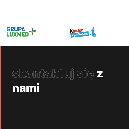
skontaktuj się
z
nami