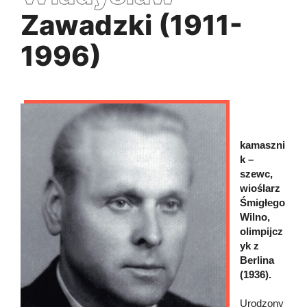
Zawadzki (1911-
1996)
kamaszni
k –
szewc,
wioślarz
Śmigłego
Wilno,
olimpijcz
yk z
Berlina
(1936).
Urodzony