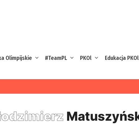
ka Olimpijskie
#TeamPL
PKOl
Edukacja PKOl
odzimierz
Matuszyńsk