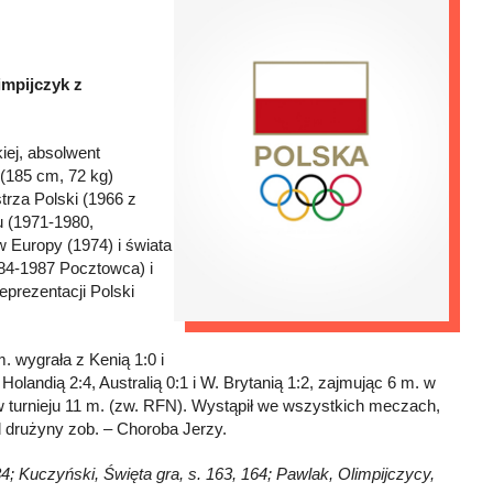
impijczyk z
iej, absolwent
(185 cm, 72 kg)
trza Polski (1966 z
u (1971-1980,
 Europy (1974) i świata
984-1987 Pocztowca) i
eprezentacji Polski
m. wygrała z Kenią 1:0 i
olandią 2:4, Australią 0:1 i W. Brytanią 1:2, zajmując 6 m. w
 w turnieju 11 m. (zw. RFN). Wystąpił we wszystkich meczach,
d drużyny zob. – Choroba Jerzy.
34; Kuczyński, Święta gra, s. 163, 164; Pawlak, Olimpijczycy,