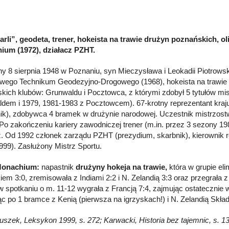
arli”, geodeta, trener, hokeista na trawie drużyn poznańskich, ol
ium (1972), działacz PZHT.
y 8 sierpnia 1948 w Poznaniu, syn Mieczysława i Leokadii Piotrowsk
wego Technikum Geodezyjno-Drogowego (1968), hokeista na trawie 
kich klubów: Grunwaldu i Pocztowca, z którymi zdobył 5 tytułów mis
dem i 1979, 1981-1983 z Pocztowcem). 67-krotny reprezentant kraj
k), zdobywca 4 bramek w drużynie narodowej. Uczestnik mistrzostw
 Po zakończeniu kariery zawodniczej trener (m.in. przez 3 sezony 1
z. Od 1992 członek zarządu PZHT (prezydium, skarbnik), kierownik r
999). Zasłużony Mistrz Sportu.
Monachium:
napastnik
drużyny hokeja na trawie,
która w grupie eli
m 3:0, zremisowała z Indiami 2:2 i N. Zelandią 3:3 oraz przegrała z H
 w spotkaniu o m. 11-12 wygrała z Francją 7:4, zajmując ostatecznie
jąc po 1 bramce z Kenią (pierwsza na igrzyskach!) i N. Zelandią Skła
Głuszek, Leksykon 1999, s. 272; Karwacki, Historia bez tajemnic, s. 1