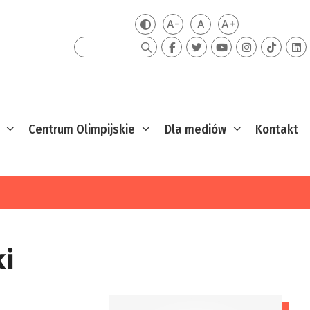
A-
A
A+
Zmień kontrast
Mniejsza czcionka
Domyślna czcionka
Większa czcion
Szukaj
Centrum Olimpijskie
Dla mediów
Kontakt
i