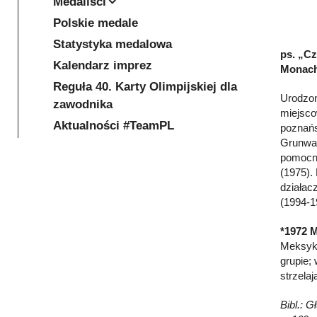
Medaliści
Polskie medale
Statystyka medalowa
ps. „Cz
Kalendarz imprez
Monach
Reguła 40. Karty Olimpijskiej dla
Urodzon
zawodnika
miejsco
Aktualności #TeamPL
poznańs
Grunwal
pomocni
(1975).
działac
(1994-1
*1972 
Meksykie
grupie;
strzela
Bibl.: 