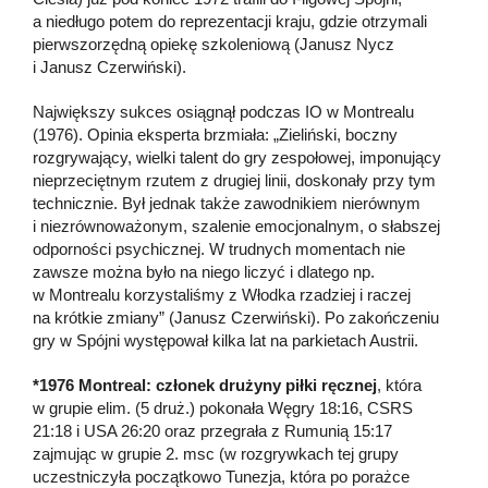
a niedługo potem do reprezentacji kraju, gdzie otrzymali
pierwszorzędną opiekę szkoleniową (Janusz Nycz
i Janusz Czerwiński).
Największy sukces osiągnął podczas IO w Montrealu
(1976). Opinia eksperta brzmiała: „Zieliński, boczny
rozgrywający, wielki talent do gry zespołowej, imponujący
nieprzeciętnym rzutem z drugiej linii, doskonały przy tym
technicznie. Był jednak także zawodnikiem nierównym
i niezrównoważonym, szalenie emocjonalnym, o słabszej
odporności psychicznej. W trudnych momentach nie
zawsze można było na niego liczyć i dlatego np.
w Montrealu korzystaliśmy z Włodka rzadziej i raczej
na krótkie zmiany” (Janusz Czerwiński). Po zakończeniu
gry w Spójni występował kilka lat na parkietach Austrii.
*1976 Montreal: członek drużyny piłki ręcznej
, która
w grupie elim. (5 druż.) pokonała Węgry 18:16, CSRS
21:18 i USA 26:20 oraz przegrała z Rumunią 15:17
zajmując w grupie 2. msc (w rozgrywkach tej grupy
uczestniczyła początkowo Tunezja, która po porażce