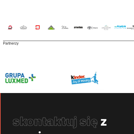
Partnerzy
skontaktuj się
z