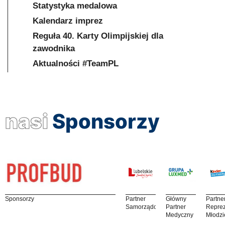
Statystyka medalowa
Kalendarz imprez
Reguła 40. Karty Olimpijskiej dla
zawodnika
Aktualności #TeamPL
nasi
Sponsorzy
Sponsorzy
Partner
Główny
Partne
Samorządowy
Partner
Reprez
Medyczny
Młodzi