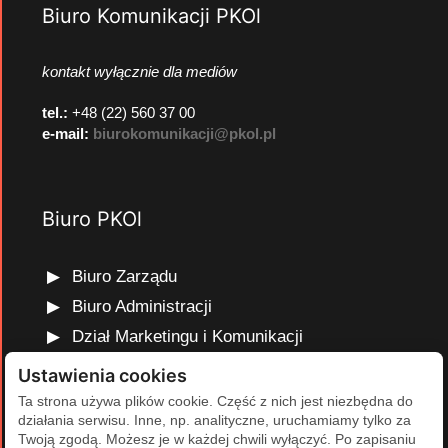
Biuro Komunikacji PKOl
kontakt wyłącznie dla mediów
tel.:
+48 (22) 560 37 00
e-mail:
biurokomunikacji@pkol.pl
Biuro PKOl
Biuro Zarządu
Biuro Administracji
Dział Marketingu i Komunikacji
Dział Edukacji Olimpijskiej
Ustawienia cookies
Dział Finansów i Kadr
Ta strona używa plików cookie. Część z nich jest niezbędna do
działania serwisu. Inne, np. analityczne, uruchamiamy tylko za
Dział Projektów Olimpijskich
Twoją zgodą. Możesz je w każdej chwili wyłączyć. Po zapisaniu