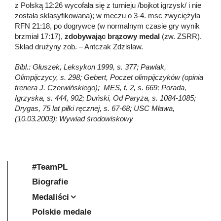
z Polską 12:26 wycofała się z turnieju /bojkot igrzysk/ i nie
została sklasyfikowana); w meczu o 3-4. msc zwyciężyła
RFN 21:18, po dogrywce (w normalnym czasie gry wynik
brzmiał 17:17),
zdobywając brązowy medal
(zw. ZSRR).
Skład drużyny zob. – Antczak Zdzisław.
Bibl.: Głuszek, Leksykon 1999, s. 377; Pawlak,
Olimpijczycy, s. 298; Gebert, Poczet olimpijczyków (opinia
trenera J. Czerwińskiego); MES, t. 2, s. 669; Porada,
Igrzyska, s. 444, 902; Duński, Od Paryża, s. 1084-1085;
Drygas, 75 lat piłki ręcznej, s. 67-68; USC Mława,
(10.03.2003); Wywiad środowiskowy
#TeamPL
Biografie
Medaliści
Polskie medale