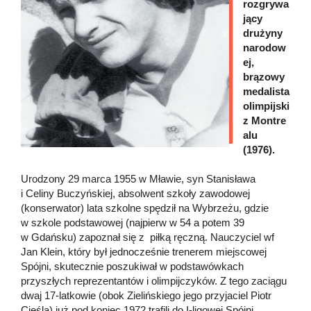
rozgrywa
jący
drużyny
narodow
ej,
brązowy
medalista
olimpijski
z Montre
alu
(1976).
Urodzony 29 marca 1955 w Mławie, syn Stanisława
i Celiny Buczyńskiej, absolwent szkoły zawodowej
(konserwator) lata szkolne spędził na Wybrzeżu, gdzie
w szkole podstawowej (najpierw w 54 a potem 39
w Gdańsku) zapoznał się z piłką ręczną. Nauczyciel wf
Jan Klein, który był jednocześnie trenerem miejscowej
Spójni, skutecznie poszukiwał w podstawówkach
przyszłych reprezentantów i olimpijczyków. Z tego zaciągu
dwaj 17-latkowie (obok Zielińskiego jego przyjaciel Piotr
Cieśla) już pod koniec 1972 trafili do I-ligowej Spójni,