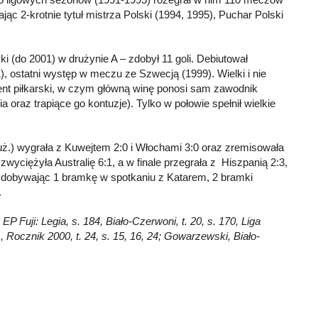
ając 2-krotnie tytuł mistrza Polski (1994, 1995), Puchar Polski
ki (do 2001) w drużynie A – zdobył 11 goli. Debiutował
 ostatni występ w meczu ze Szwecją (1999). Wielki i nie
ent piłkarski, w czym główną winę ponosi sam zawodnik
oraz trapiące go kontuzje). Tylko w połowie spełnił wielkie
druż.) wygrała z Kuwejtem 2:0 i Włochami 3:0 oraz zremisowała
 zwyciężyła Australię 6:1, a w finale przegrała z Hiszpanią 2:3,
zdobywając 1 bramkę w spotkaniu z Katarem, 2 bramki
.
P Fuji: Legia, s. 184, Biało-Czerwoni, t. 20, s. 170, Liga
21, Rocznik 2000, t. 24, s. 15, 16, 24; Gowarzewski, Biało-