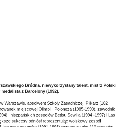
rszawskiego Bródna, niewykorzystany talent, mistrz Polski
 medalista z Barcelony (1992).
w Warszawie, absolwent Szkoły Zasadniczej. Piłkarz (182
howanek miejscowej Olimpii i Poloneza (1985-1990), zawodnik
94) i hiszpańskich zespołów Betisu Sewilla (1994 -1997) i Las
ększe sukcesy odniósł reprezentując wojskowy zespół
 5 ligowych sezonów (1991-1995) rozegrał w nim 110 meczów