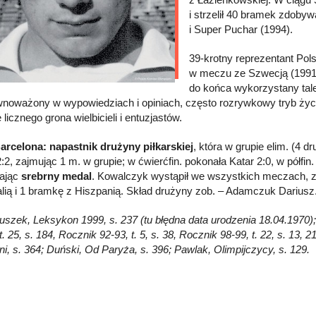
i strzelił 40 bramek zdobyw
i Super Puchar (1994).
39-krotny reprezentant Pols
w meczu ze Szwecją (1991),
do końca wykorzystany tal
wnoważony w wypowiedziach i opiniach, często rozrywkowy tryb życia 
 licznego grona wielbicieli i entuzjastów.
arcelona: napastnik drużyny piłkarskiej
, która w grupie elim. (4 
2, zajmując 1 m. w grupie; w ćwierćfin. pokonała Katar 2:0, w półfin.
ając
srebrny medal
. Kowalczyk wystąpił we wszystkich meczach, 
alią i 1 bramkę z Hiszpanią. Skład drużyny zob. – Adamczuk Dariusz
łuszek, Leksykon 1999, s. 237 (tu błędna data urodzenia 18.04.1970); E
t. 25, s. 184, Rocznik 92-93, t. 5, s. 38, Rocznik 98-99, t. 22, s. 13, 
i, s. 364; Duński, Od Paryża, s. 396; Pawlak, Olimpijczycy, s. 129.