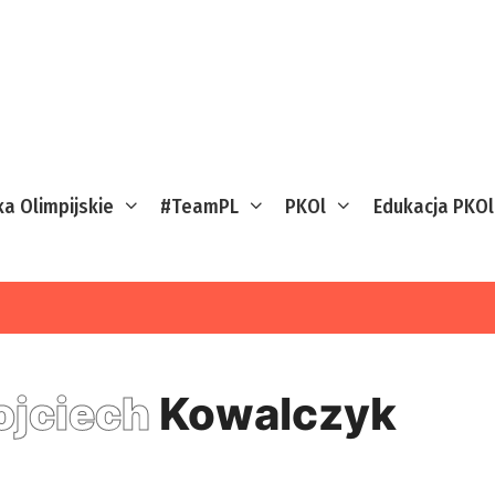
ka Olimpijskie
#TeamPL
PKOl
Edukacja PKOl
jciech
Kowalczyk