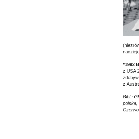
(niezró
nadzieje
*1992 B
z USA 2:
zdobyw
z Austr
Bibl.: G
polska, 
Czerwon