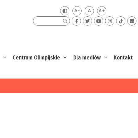
A-
A
A+
Zmień kontrast
Mniejsza czcionka
Domyślna czcionka
Większa czcion
Szukaj
Centrum Olimpijskie
Dla mediów
Kontakt