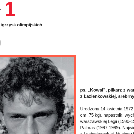
1
igrzysk olimpijskich
ps. „Kowal”, piłkarz z wa
z Łazienkowskiej, srebrny
Urodzony 14 kwietnia 1972 
cm, 75 kg), napastnik, wyc
warszawskiej Legii (1990-19
Palmas (1997-1999). Najwi
z Łazienkowskiej. W ciągu