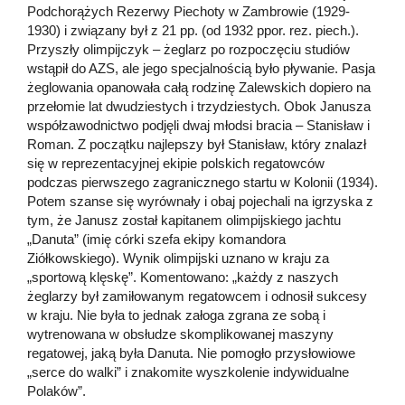
Podchorążych Rezerwy Piechoty w Zambrowie (1929-
1930) i związany był z 21 pp. (od 1932 ppor. rez. piech.).
Przyszły olimpijczyk – żeglarz po rozpoczęciu studiów
wstąpił do AZS, ale jego specjalnością było pływanie. Pasja
żeglowania opanowała całą rodzinę Zalewskich dopiero na
przełomie lat dwudziestych i trzydziestych. Obok Janusza
współzawodnictwo podjęli dwaj młodsi bracia – Stanisław i
Roman. Z początku najlepszy był Stanisław, który znalazł
się w reprezentacyjnej ekipie polskich regatowców
podczas pierwszego zagranicznego startu w Kolonii (1934).
Potem szanse się wyrównały i obaj pojechali na igrzyska z
tym, że Janusz został kapitanem olimpijskiego jachtu
„Danuta” (imię córki szefa ekipy komandora
Ziółkowskiego). Wynik olimpijski uznano w kraju za
„sportową klęskę”. Komentowano: „każdy z naszych
żeglarzy był zamiłowanym regatowcem i odnosił sukcesy
w kraju. Nie była to jednak załoga zgrana ze sobą i
wytrenowana w obsłudze skomplikowanej maszyny
regatowej, jaką była Danuta. Nie pomogło przysłowiowe
„serce do walki” i znakomite wyszkolenie indywidualne
Polaków”.