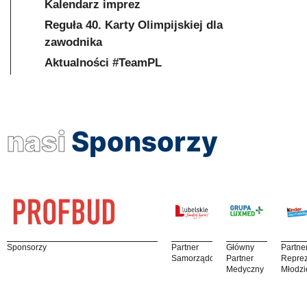
Kalendarz imprez
Reguła 40. Karty Olimpijskiej dla
zawodnika
Aktualności #TeamPL
nasi
Sponsorzy
Sponsorzy
Partner
Główny
Partne
Samorządowy
Partner
Reprez
Medyczny
Młodzi