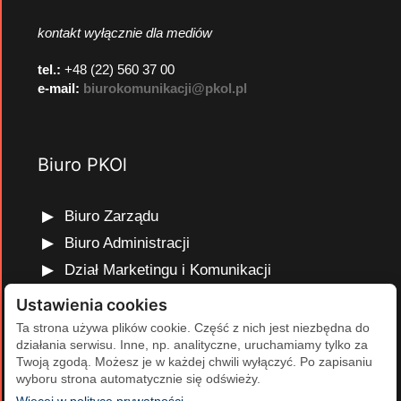
kontakt wyłącznie dla mediów
tel.:
+48 (22) 560 37 00
e-mail:
biurokomunikacji@pkol.pl
Biuro PKOl
Biuro Zarządu
Biuro Administracji
Dział Marketingu i Komunikacji
Dział Edukacji Olimpijskiej
Ustawienia cookies
Dział Finansów i Kadr
Ta strona używa plików cookie. Część z nich jest niezbędna do
działania serwisu. Inne, np. analityczne, uruchamiamy tylko za
Dział Projektów Olimpijskich
Twoją zgodą. Możesz je w każdej chwili wyłączyć. Po zapisaniu
Dział Programów Rozwojowych
wyboru strona automatycznie się odświeży.
(otwiera się w nowej karcie)