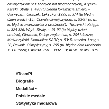
olimpijczyków bez żadnych not biograficznych); Kryska-
Karski, Straty, s. 498 (tu błędna lokalizacja śmierci –
Oświęcim); Głuszek, Leksykon 1999, s. 374 (tu błędny
dzień urodzin 15); Chwała olimpijczykom, s. 93-97 (tu m.
in. błędnie „warszawiak z urodzenia”); Tuszyński, Księga,
s. 324-325; Wryk, Straty, s. 91-92 (tu błędny dzień
urodzin); Głowacki, Dzieje żeglarstwa, s. 204 i dalsze;
Mrówczyński, Komunikat SARP, s. 53; Rutowska, Losy, s.
38; Pawlak, Olimpijczycy, s. 295 (tu błędna data urodzenia
15.08.1908); CAW:AP 2581, 3802 – B; APW , nr alb. 9119.
#TeamPL
Biografie
Medaliści
Polskie medale
Statystyka medalowa