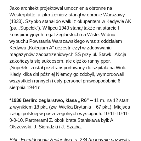
Jako architekt projektował umocnienia obronne na
Westerplatte, a jako żołnierz stanął w obronie Warszawy
(1939). Szybko stanął do walki z okupantem w Kedywie AK
(ps. „Supełek”). W lipcu 1943 stanął także na starcie I
konspiracyjnych regat żeglarskich na Wiśle. W dniu
wybuchu Powstania Warszawskiego wraz z oddziałem
Kedywu „Kolegium A” uczestniczył w zdobywaniu
magazynów zaopatrzeniowych SS przy ul. Stawki. Akcja
zakończyła się sukcesem, ale ciężko ranny ppor.
„Supełek” został przetransportowany do szpitala na Woli.
Kiedy kilka dni później Niemcy go zdobyli, wymordowali
wszystkich rannych i cały personel prawdopodobnie 6
sierpnia 1944 r.
*1936 Berlin: żeglarstwo, klasa „R6”
– 11 m. na 12 start.
z wynikiem 18 pkt. (zw. Wielka Brytania – 67 pkt.). Miejsca
załogi polskiej w poszczególnych wyścigach: 10-11-10-11-
9-9-10. Partnerami Z. obok brata Stanisława byli: A.
Olszewski, J. Sieradzki i J. Szajba.
Bibl.: Encyklopedia żeglarstwa, s. 234 (tu jedynie nazwiska