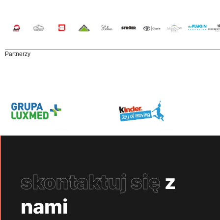
Partnerzy
skontaktuj się
z
nami