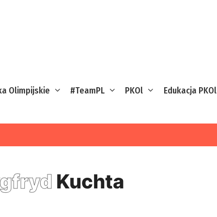
ka Olimpijskie
#TeamPL
PKOl
Edukacja PKOl
gfryd
Kuchta