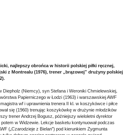
cki, najlepszy obrońca w historii polskiej piłki ręcznej,
ski z Montrealu (1976), trener „brązowej” drużyny polskiej
2).
 Diepholz (Niemcy), syn Stefana i Weroniki Chmielewskiej,
wórstwa Papierniczego w Łodzi (1963) i warszawskiej AWF
 magistra wf i uprawnienia trenera II kl. w koszykówce i piłce
ował się (1960) trenując koszykówkę w drużynie młodzików
y trener Andrzej Bogusz, późniejszy wieloletni dyrektor
 potem w Widzewie. Lekcje basketu kontynuował podczas
AWF („Czarodzieje z Bielan”) pod kierunkiem Zygmunta