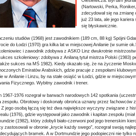
Olesiewicza. Był tam jedna
(Nartowski, Perka, Roniker
zdecydował się na zmianę 
już 23 lata, ale jego karie
się błyskawicznie.
czeniu studiów (1968) jest zawodnikiem (189 cm, 88 kg) Spójni Gdań
ocie do Łodzi (1970) gra kilka lat w miejscowej Anilanie (w sumie o
koleniowiec i zawodnik zdobywa z ASKO Linz dwukrotnie mistrzostwo 
sukces szkoleniowy: zdobywa z Anilaną tytuł mistrza Polski (1983) pe
także sukces na MŚ 1982). Kiedy okazało się, że na życzenie Mosk
noczonych Emiratów Arabskich, gdzie pracuje z zespołami klubowymi i
e w Anilanie i Linzu, by na stałe osiąść w Łodzi, gdzie w miejscow
nia Fizycznego. Wybitny zawodnik i trener.
h 1967-1976 rozegrał w barwach narodowych 142 spotkania (uczestnik 
a zespołu. Obrotowy i doskonały obrońca uznany przez fachowców za n
. Z jego osobą łączą się też dwa największe wyczyny związane z histo
ealu (1976), gdzie występował jako zawodnik i kapitan zespołu (miał
undzie (1982), który zdobyli biało-czerwoni pod jego trenerskim ki
y zastosowali w obronie „krycie każdy swego”, rozegrał swoją najle
 decydujących bramek. A w Dortmundzie jego podopieczni nie tylko r