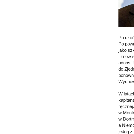
Po ukoń
Po powr
jako sz
i znów 
odnosi 
do Zjed
ponowni
Wychowa
W latac
kapitan
ręcznej
w Montr
w Dortm
a Niemc
jedną z