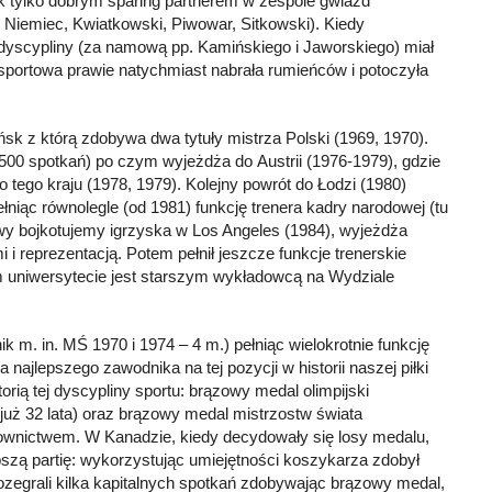
k tylko dobrym sparing partnerem w zespole gwiazd
, Niemiec, Kwiatkowski, Piwowar, Sitkowski). Kiedy
dyscypliny (za namową pp. Kamińskiego i Jaworskiego) miał
ra sportowa prawie natychmiast nabrała rumieńców i potoczyła
sk z którą zdobywa dwa tytuły mistrza Polski (1969, 1970).
k.500 spotkań) po czym wyjeżdża do Austrii (1976-1979), gdzie
tego kraju (1978, 1979). Kolejny powrót do Łodzi (1980)
łniąc równolegle (od 1981) funkcję trenera kadry narodowej (tu
wy bojkotujemy igrzyska w Los Angeles (1984), wyjeżdża
 reprezentacją. Potem pełnił jeszcze funkcje trenerskie
ym uniwersytecie jest starszym wykładowcą na Wydziale
m. in. MŚ 1970 i 1974 – 4 m.) pełniąc wielokrotnie funkcję
ajlepszego zawodnika na tej pozycji w historii naszej piłki
rią tej dyscypliny sportu: brązowy medal olimpijski
 już 32 lata) oraz brązowy medal mistrzostw świata
erownictwem. W Kanadzie, kiedy decydowały się losy medalu,
pszą partię: wykorzystując umiejętności koszykarza zdobył
ozegrali kilka kapitalnych spotkań zdobywając brązowy medal,