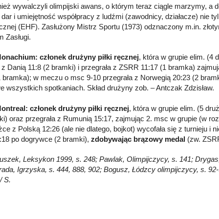
nież wywalczyli olimpijski awans, o którym teraz ciągle marzymy, a d
 dar i umiejętność współpracy z ludźmi (zawodnicy, działacze) nie ty
ęcznej (EHF). Zasłużony Mistrz Sportu (1973) odznaczony m.in. zło
 Zasługi.
onachium: członek drużyny piłki ręcznej
, która w grupie elim. (
 z Danią 11:8 (2 bramki) i przegrała z ZSRR 11:17 (1 bramka) zajmuj
1 bramka); w meczu o msc 9-10 przegrała z Norwegią 20:23 (2 bramki
we wszystkich spotkaniach. Skład drużyny zob. – Antczak Zdzisław.
ontreal: członek drużyny piłki ręcznej
, która w grupie elim. (5 d
ki) oraz przegrała z Rumunią 15:17, zajmując 2. msc w grupie (w ro
żce z Polską 12:26 (ale nie dlatego, bojkot) wycofała się z turnieju 
18 po dogrywce (2 bramki),
zdobywając
brązowy medal
(zw. ZSRR
łuszek, Leksykon 1999, s. 248; Pawlak, Olimpijczycy, s. 141; Drygas, 7
rada, Igrzyska, s. 444, 888, 902; Bogusz, Łódzcy olimpijczycy, s. 
/ S.