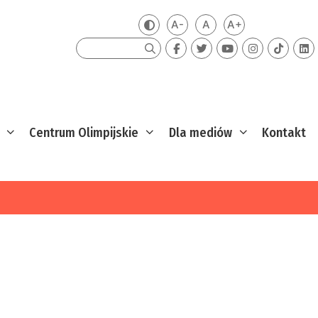
A-
A
A+
Zmień kontrast
Mniejsza czcionka
Domyślna czcionka
Większa czcion
Szukaj
Centrum Olimpijskie
Dla mediów
Kontakt