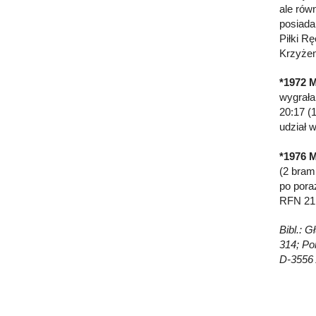
ale rów
posiada
Piłki R
Krzyżem
*1972 M
wygrała
20:17 (
udział 
*1976 M
(2 bram
po pora
RFN 21:
Bibl.: G
314; Po
D-3556 