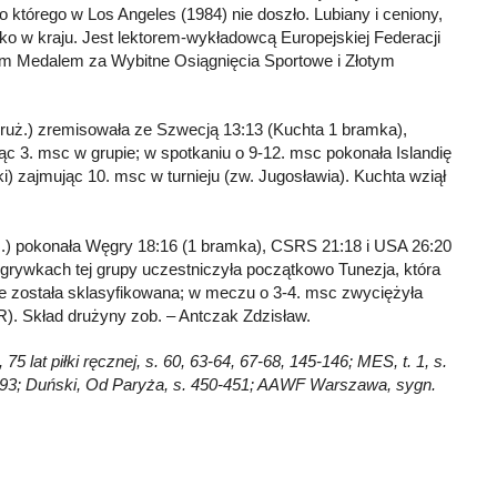
o którego w Los Angeles (1984) nie doszło. Lubiany i ceniony,
lko w kraju. Jest lektorem-wykładowcą Europejskiej Federacji
tym Medalem za Wybitne Osiągnięcia Sportowe i Złotym
4 druż.) zremisowała ze Szwecją 13:13 (Kuchta 1 bramka),
ąc 3. msc w grupie; w spotkaniu o 9-12. msc pokonała Islandię
) zajmując 10. msc w turnieju (zw. Jugosławia). Kuchta wziął
ruż.) pokonała Węgry 18:16 (1 bramka), CSRS 21:18 i USA 26:20
zgrywkach tej grupy uczestniczyła początkowo Tunezja, która
i nie została sklasyfikowana; w meczu o 3-4. msc zwyciężyła
). Skład drużyny zob. – Antczak Zdzisław.
5 lat piłki ręcznej, s. 60, 63-64, 67-68, 145-146; MES, t. 1, s.
92-93; Duński, Od Paryża, s. 450-451; AAWF Warszawa, sygn.