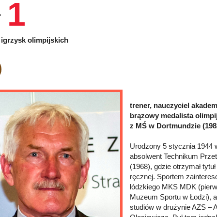
1
igrzysk olimpijskich
trener, nauczyciel akademi
brązowy medalista olimpij
z MŚ w Dortmundzie (198
Urodzony 5 stycznia 1944 w
absolwent Technikum Przet
(1968), gdzie otrzymał tytuł
ręcznej. Sportem zainteres
łódzkiego MKS MDK (pierwsz
Muzeum Sportu w Łodzi), a
studiów w drużynie AZS – 