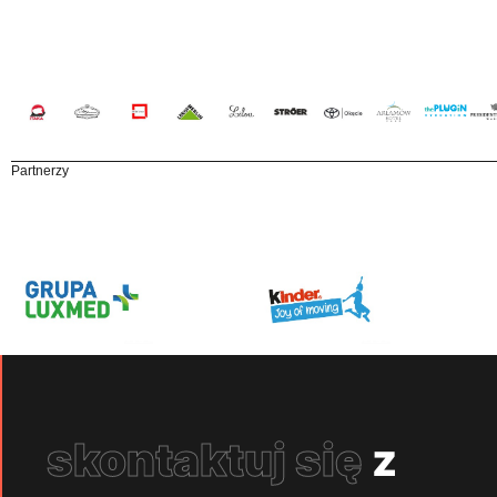
Partnerzy
skontaktuj się
z