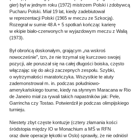
gier) był w jednym roku (1972) mistrzem Polski i zdobywcą
Pucharu Polski. Miał 19 lat, kiedy zadebiutował
w reprezentacji Polski (1965 w meczu ze Szkocją).
Rozegrał w sumie 48 A + 5 spotkań kończąc karierę
w ekipie biało-czerwonych w wyjazdowym meczu z Walią
(1973).
Był obrońcą doskonałym, grającym „na wskroś
nowocześnie”, tzn, że nie trzymał się kurczowo swojej
pozycji, ale poruszał się na całej długości boiska, często
włączając się do akcji zaczepnych zespołu. Szybki,
o wytrzymałości maratończyka. Wszystkie te atuty
zademonstrował m. in. podczas południowo-
amerykańskiego tourne, kiedy na słynnym Maracana w Rio
de Janeiro miał za rywali takich napastników jak: Pele,
Garrincha czy Tostao. Potwierdził je podczas olimpijskiego
turnieju.
Niestety zbyt częste kontuzje (cztery złamania kości
śródstopia między IO w Monachium a MŚ w RFN
oraz dwie operacje łękotki w Oslo) sprawiły, że nie odniósł