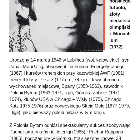
polskiego
futbolu,
złoty
medalista
olimpijski
z Monach
ium
(1972).
Urodzony 14 marca 1946 w Lublińcu (woj. katowickie), syn
Jana i Marii Ulfig, absolwent Technikum Energetycznego
(1967) i kursów trenerskich przy katowickiej AWF (1981),
trener II klasy. Piłkarz (177 cm, 79 kg) – lewy obrońca,
wychowanek miejscowej Sparty (1959-1963), zawodnik
Polonii Bytom (1963-1971, liga), Górnika Zabrze (1971-
1974), klubów USA w Chicago – Wisły (1975), Chicago
Katz 1975-1976) oraz norweskiego Skeid Oslo (1977-1979,
I liga), jako pierwszy polski piłkarz w tym kraju.
Z Polonią Bytom odniósł spektakularny sukces zdobywając
Puchar amerykańskiej Interligi (1965) i Puchar Rappana
(1965), podczas gry w Górniku (trzy sezony ligowe, 38