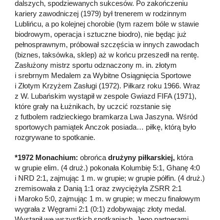
dalszych, spodziewanych sukcesów. Po zakończeniu
kariery zawodniczej (1979) był trenerem w rodzinnym
Lublińcu, a po kolejnej chorobie (tym razem bóle w stawie
biodrowym, operacja i sztuczne biodro), nie będąc już
pełnosprawnym, próbował szczęścia w innych zawodach
(biznes, taksówka, sklep) aż w końcu przeszedł na rentę.
Zasłużony mistrz sportu odznaczony m. in. złotym
i srebrnym Medalem za Wybitne Osiągnięcia Sportowe
i Złotym Krzyżem Zasługi (1972). Piłkarz roku 1966. Wraz
z W. Lubańskim wystąpił w zespole Gwiazd FIFA (1971),
które grały na Łużnikach, by uczcić rozstanie się
z futbolem radzieckiego bramkarza Lwa Jaszyna. Wśród
sportowych pamiątek Anczok posiada… piłkę, którą było
rozgrywane to spotkanie.
*1972 Monachium:
obrońca
drużyny piłkarskiej,
która
w grupie elim. (4 druż.) pokonała Kolumbię 5:1, Ghanę 4:0
i NRD 2:1, zajmując 1 m. w grupie; w grupie półfin. (4 druż.)
zremisowała z Danią 1:1 oraz zwyciężyła ZSRR 2:1
i Maroko 5:0, zajmując 1 m. w grupie; w meczu finałowym
wygrała z Węgrami 2:1 (0:1) zdobywając złoty medal.
Wystąpił we wszystkich spotkaniach. Jego partnerami