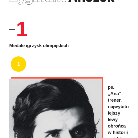
1
Medale igrzysk olimpijskich
1
ps.
„Ana”,
trener,
najwybitn
iejszy
lewy
obrońca
w historii