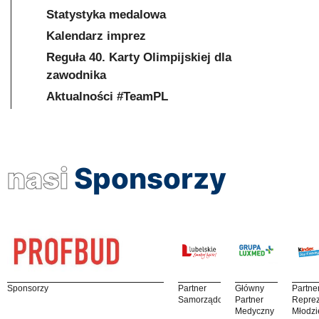
Statystyka medalowa
Kalendarz imprez
Reguła 40. Karty Olimpijskiej dla
zawodnika
Aktualności #TeamPL
nasi
Sponsorzy
Sponsorzy
Partner
Główny
Partne
Samorządowy
Partner
Reprez
Medyczny
Młodzi