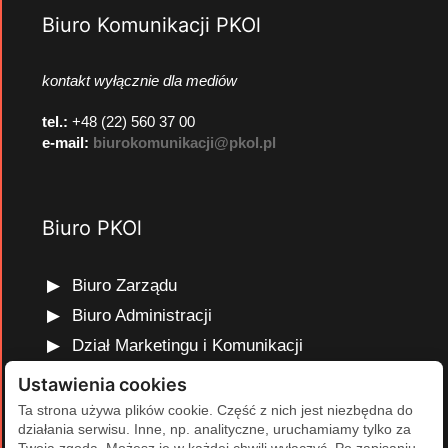
Biuro Komunikacji PKOl
kontakt wyłącznie dla mediów
tel.:
+48 (22) 560 37 00
e-mail:
biurokomunikacji@pkol.pl
Biuro PKOl
Biuro Zarządu
Biuro Administracji
Dział Marketingu i Komunikacji
Dział Edukacji Olimpijskiej
Ustawienia cookies
Dział Finansów i Kadr
Ta strona używa plików cookie. Część z nich jest niezbędna do
działania serwisu. Inne, np. analityczne, uruchamiamy tylko za
Dział Projektów Olimpijskich