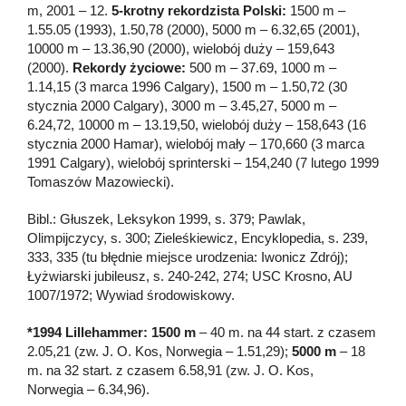
m, 2001 – 12.
5-krotny rekordzista Polski:
1500 m –
1.55.05 (1993), 1.50,78 (2000), 5000 m – 6.32,65 (2001),
10000 m – 13.36,90 (2000), wielobój duży – 159,643
(2000).
Rekordy życiowe:
500 m – 37.69, 1000 m –
1.14,15 (3 marca 1996 Calgary), 1500 m – 1.50,72 (30
stycznia 2000 Calgary), 3000 m – 3.45,27, 5000 m –
6.24,72, 10000 m – 13.19,50, wielobój duży – 158,643 (16
stycznia 2000 Hamar), wielobój mały – 170,660 (3 marca
1991 Calgary), wielobój sprinterski – 154,240 (7 lutego 1999
Tomaszów Mazowiecki).
Bibl.: Głuszek, Leksykon 1999, s. 379; Pawlak,
Olimpijczycy, s. 300; Zieleśkiewicz, Encyklopedia, s. 239,
333, 335 (tu błędnie miejsce urodzenia: Iwonicz Zdrój);
Łyżwiarski jubileusz, s. 240-242, 274; USC Krosno, AU
1007/1972; Wywiad środowiskowy.
*1994 Lillehammer: 1500 m
– 40 m. na 44 start. z czasem
2.05,21 (zw. J. O. Kos, Norwegia – 1.51,29);
5000 m
– 18
m. na 32 start. z czasem 6.58,91 (zw. J. O. Kos,
Norwegia – 6.34,96).