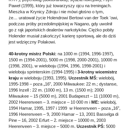
Paweł (1999), który już towarzyszy ojcu na treningach.
Mieszka w Krynicy Zdroju i nie mówi głośno o tym,
że… uratował życie Holendrowi Bertowi van der Toek 'owi,
podczas próby przedolimpijskiej w Nagano, gdy uwolnił
go z rąk japońskich dealerów narkotyków. Ciężko pobity
Holender musiał zakończyć karierę sportową, ale do dziś
jest wdzięczny Polakowi.
40-krotny mistrz Polski:
na 1000 m (1994, 1996-1997),
1500 m (1994-2001), 5000 m (1998, 2000-2001), 10000 m
(1998, 2001), w wieloboju (1994, 1996, 1998-2001) i
wieloboju sprinterskim (1994-1995) i
3-krotny wicemistrz
kraju
w wieloboju (1993, 1995).
Uczestnik MŚ:
wielobój,
1995-1998 – poza „16”, 2000 Milwaukee: 22 m.; dystanse,
1996 Inzell : 22 m. (1000 m), 13 m. (1500 m); 2000
Milwaukee – 15 (5000 m), 2001 Budapeszt – 11 (10000 m),
2002 Heerenveen – 3. miejsce – 10 000 m i
ME:
wielobój,
1994 Hamar, 1995, 1997 i 1999 w Heerenveen – poza „16”,
1996 Heerenveen – 9, 2000 Hamar – 13, 2001 Basselga di
Pine – 16, 2002 Erfurt – 2. miejsce – 10000 m, 2003
Heerenveen – 3. miejsce – 5000 m.
Uczestnik PŚ:
5000