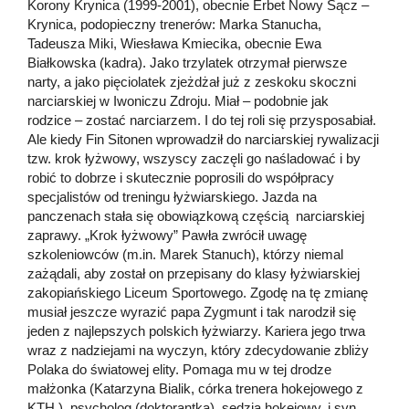
Korony Krynica (1999-2001), obecnie Erbet Nowy Sącz –
Krynica, podopieczny trenerów: Marka Stanucha,
Tadeusza Miki, Wiesława Kmiecika, obecnie Ewa
Białkowska (kadra). Jako trzylatek otrzymał pierwsze
narty, a jako pięciolatek zjeżdżał już z zeskoku skoczni
narciarskiej w Iwoniczu Zdroju. Miał – podobnie jak
rodzice – zostać narciarzem. I do tej roli się przysposabiał.
Ale kiedy Fin Sitonen wprowadził do narciarskiej rywalizacji
tzw. krok łyżwowy, wszyscy zaczęli go naśladować i by
robić to dobrze i skutecznie poprosili do współpracy
specjalistów od treningu łyżwiarskiego. Jazda na
panczenach stała się obowiązkową częścią narciarskiej
zaprawy. „Krok łyżwowy” Pawła zwrócił uwagę
szkoleniowców (m.in. Marek Stanuch), którzy niemal
zażądali, aby został on przepisany do klasy łyżwiarskiej
zakopiańskiego Liceum Sportowego. Zgodę na tę zmianę
musiał jeszcze wyrazić papa Zygmunt i tak narodził się
jeden z najlepszych polskich łyżwiarzy. Kariera jego trwa
wraz z nadziejami na wyczyn, który zdecydowanie zbliży
Polaka do światowej elity. Pomaga mu w tej drodze
małżonka (Katarzyna Bialik, córka trenera hokejowego z
KTH ), psycholog (doktorantka), sędzia hokejowy, i syn