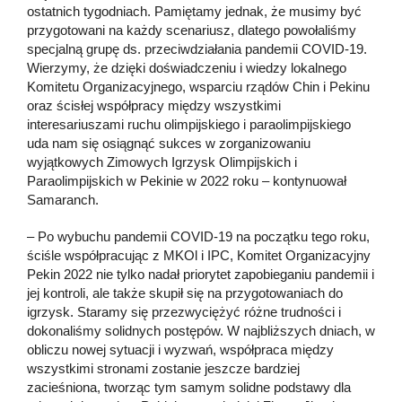
ostatnich tygodniach. Pamiętamy jednak, że musimy być
przygotowani na każdy scenariusz, dlatego powołaliśmy
specjalną grupę ds. przeciwdziałania pandemii COVID-19.
Wierzymy, że dzięki doświadczeniu i wiedzy lokalnego
Komitetu Organizacyjnego, wsparciu rządów Chin i Pekinu
oraz ścisłej współpracy między wszystkimi
interesariuszami ruchu olimpijskiego i paraolimpijskiego
uda nam się osiągnąć sukces w zorganizowaniu
wyjątkowych Zimowych Igrzysk Olimpijskich i
Paraolimpijskich w Pekinie w 2022 roku – kontynuował
Samaranch.
– Po wybuchu pandemii COVID-19 na początku tego roku,
ściśle współpracując z MKOl i IPC, Komitet Organizacyjny
Pekin 2022 nie tylko nadał priorytet zapobieganiu pandemii i
jej kontroli, ale także skupił się na przygotowaniach do
igrzysk. Staramy się przezwyciężyć różne trudności i
dokonaliśmy solidnych postępów. W najbliższych dniach, w
obliczu nowej sytuacji i wyzwań, współpraca między
wszystkimi stronami zostanie jeszcze bardziej
zacieśniona, tworząc tym samym solidne podstawy dla