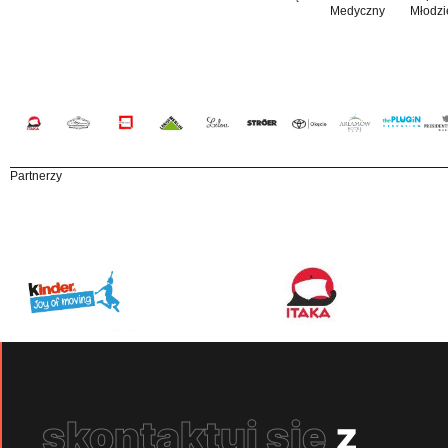
Medyczny
Młodzi
Partnerzy
skontaktuj się
z