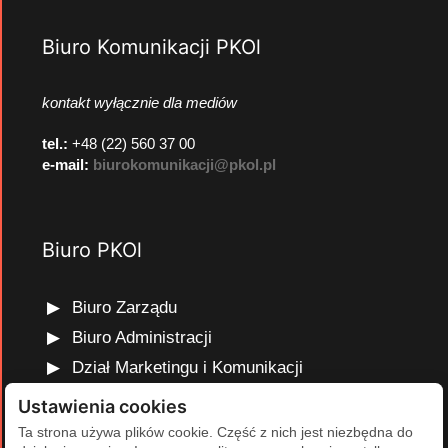
Biuro Komunikacji PKOl
kontakt wyłącznie dla mediów
tel.:
+48 (22) 560 37 00
e-mail:
biurokomunikacji@pkol.pl
Biuro PKOl
Biuro Zarządu
Biuro Administracji
Dział Marketingu i Komunikacji
Dział Edukacji Olimpijskiej
Ustawienia cookies
Dział Finansów i Kadr
Ta strona używa plików cookie. Część z nich jest niezbędna do