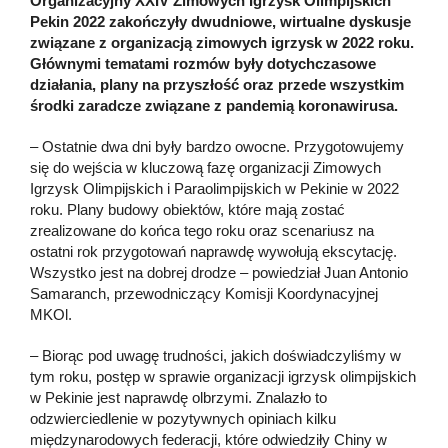
Organizacyjny XXIV Zimowych Igrzysk Olimpijskich
Pekin 2022 zakończyły dwudniowe, wirtualne dyskusje
związane z organizacją zimowych igrzysk w 2022 roku.
Głównymi tematami rozmów były dotychczasowe
działania, plany na przyszłość oraz przede wszystkim
środki zaradcze związane z pandemią koronawirusa.
– Ostatnie dwa dni były bardzo owocne. Przygotowujemy
się do wejścia w kluczową fazę organizacji Zimowych
Igrzysk Olimpijskich i Paraolimpijskich w Pekinie w 2022
roku. Plany budowy obiektów, które mają zostać
zrealizowane do końca tego roku oraz scenariusz na
ostatni rok przygotowań naprawdę wywołują ekscytację.
Wszystko jest na dobrej drodze – powiedział Juan Antonio
Samaranch, przewodniczący Komisji Koordynacyjnej
MKOl.
– Biorąc pod uwagę trudności, jakich doświadczyliśmy w
tym roku, postęp w sprawie organizacji igrzysk olimpijskich
w Pekinie jest naprawdę olbrzymi. Znalazło to
odzwierciedlenie w pozytywnych opiniach kilku
międzynarodowych federacji, które odwiedziły Chiny w