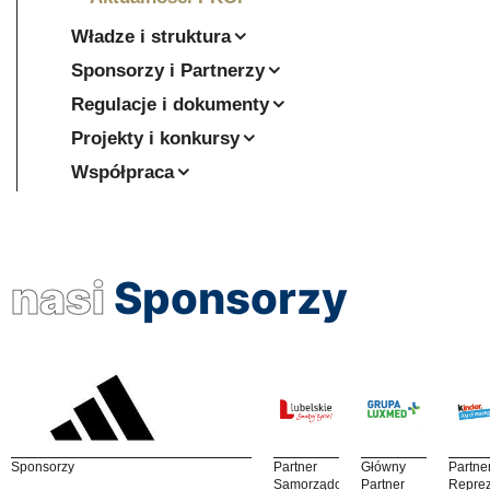
Władze i struktura
Sponsorzy i Partnerzy
Regulacje i dokumenty
Projekty i konkursy
Współpraca
nasi
Sponsorzy
Sponsorzy
Partner
Główny
Partne
Samorządowy
Partner
Reprez