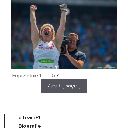
« Poprzednie
1
…
5
6
7
Załaduj więcej
#TeamPL
Biografie