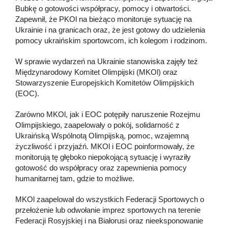
Bubkę o gotowości współpracy, pomocy i otwartości.
Zapewnił, że PKOl na bieżąco monitoruje sytuację na
Ukrainie i na granicach oraz, że jest gotowy do udzielenia
pomocy ukraińskim sportowcom, ich kolegom i rodzinom.
W sprawie wydarzeń na Ukrainie stanowiska zajęły też
Międzynarodowy Komitet Olimpijski (MKOl) oraz
Stowarzyszenie Europejskich Komitetów Olimpijskich
(EOC).
Zarówno MKOl, jak i EOC potępiły naruszenie Rozejmu
Olimpijskiego, zaapelowały o pokój, solidarność z
Ukraińską Wspólnotą Olimpijską, pomoc, wzajemną
życzliwość i przyjaźń. MKOl i EOC poinformowały, że
monitorują tę głęboko niepokojącą sytuację i wyraziły
gotowość do współpracy oraz zapewnienia pomocy
humanitarnej tam, gdzie to możliwe.
MKOl zaapelował do wszystkich Federacji Sportowych o
przełożenie lub odwołanie imprez sportowych na terenie
Federacji Rosyjskiej i na Białorusi oraz nieeksponowanie