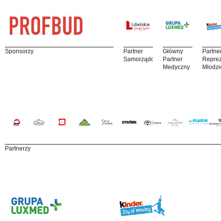
Sponsorzy
Partner
Główny
Partne
Samorządowy
Partner
Reprez
Medyczny
Młodzi
Partnerzy