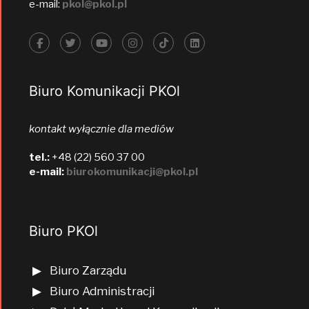
e-mail:
pkol@pkol.pl
Biuro Komunikacji PKOl
kontakt wyłącznie dla mediów
tel.:
+48 (22) 560 37 00
e-mail:
biurokomunikacji@pkol.pl
Biuro PKOl
Biuro Zarządu
Biuro Administracji