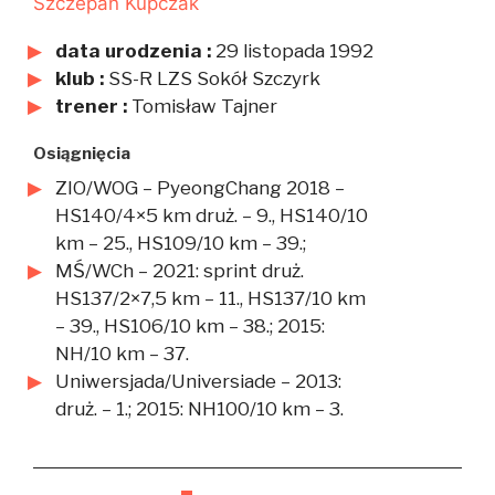
Szczepan Kupczak
data urodzenia :
29 listopada 1992
klub :
SS-R LZS Sokół Szczyrk
trener :
Tomisław Tajner
Osiągnięcia
ZIO/WOG – PyeongChang 2018 –
HS140/4×5 km druż. – 9., HS140/10
km – 25., HS109/10 km – 39.;
MŚ/WCh – 2021: sprint druż.
HS137/2×7,5 km – 11., HS137/10 km
– 39., HS106/10 km – 38.; 2015:
NH/10 km – 37.
Uniwersjada/Universiade – 2013:
druż. – 1.; 2015: NH100/10 km – 3.