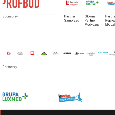
Sponsorzy
Partner
Główny
Partne
Samorządowy
Partner
Reprez
Medyczny
Młodz
Partnerzy