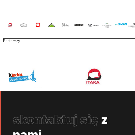
Partnerzy
skontaktuj się
z
nami