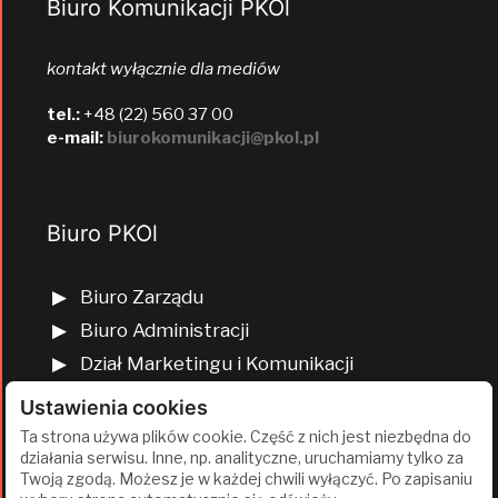
Biuro Komunikacji PKOl
kontakt wyłącznie dla mediów
tel.:
+48 (22) 560 37 00
e-mail:
biurokomunikacji@pkol.pl
Biuro PKOl
Biuro Zarządu
Biuro Administracji
Dział Marketingu i Komunikacji
Dział Edukacji Olimpijskiej
Ustawienia cookies
Dział Finansów i Kadr
Ta strona używa plików cookie. Część z nich jest niezbędna do
działania serwisu. Inne, np. analityczne, uruchamiamy tylko za
Dział Projektów Olimpijskich
Twoją zgodą. Możesz je w każdej chwili wyłączyć. Po zapisaniu
Dział Programów Rozwojowych