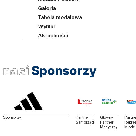
Galeria
Tabela medalowa
Wyniki
Aktualności
nasi
Sponsorzy
Sponsorzy
Partner
Główny
Partne
Samorządowy
Partner
Reprez
Medyczny
Młodz