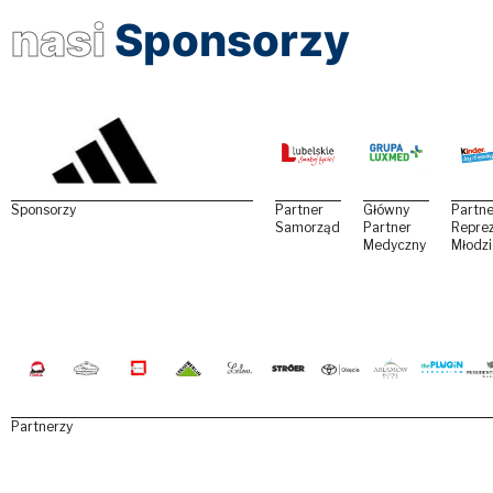
nasi
Sponsorzy
Sponsorzy
Partner
Główny
Partne
Samorządowy
Partner
Reprez
Medyczny
Młodz
Partnerzy