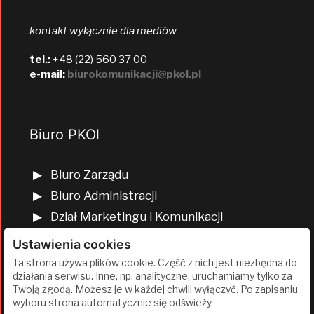
kontakt wyłącznie dla mediów
tel.:
+48 (22) 560 37 00
e-mail:
biurokomunikacji@pkol.pl
Biuro PKOl
Biuro Zarządu
Biuro Administracji
Dział Marketingu i Komunikacji
Dział Edukacji Olimpijskiej
Ustawienia cookies
Dział Finansów i Kadr
Ta strona używa plików cookie. Część z nich jest niezbędna do
działania serwisu. Inne, np. analityczne, uruchamiamy tylko za
Dział Projektów Olimpijskich
Twoją zgodą. Możesz je w każdej chwili wyłączyć. Po zapisaniu
Dział Programów Rozwojowych
wyboru strona automatycznie się odświeży.