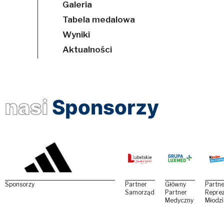
Galeria
Tabela medalowa
Wyniki
Aktualności
nasi
Sponsorzy
Sponsorzy
Partner
Główny
Partne
Samorządowy
Partner
Reprez
Medyczny
Młodz