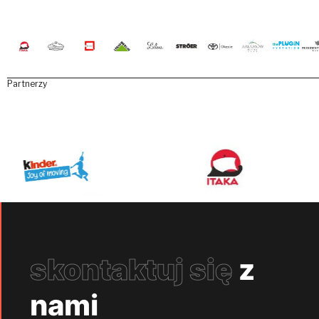
Partnerzy
skontaktuj się
z
nami