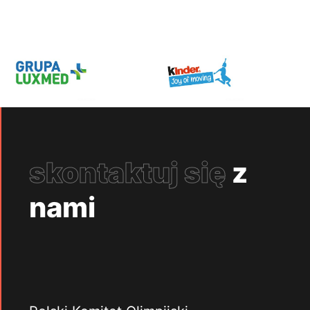
skontaktuj się
z
nami