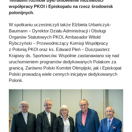
Tematem rozmów było omówienie możliwości
współpracy PKOl i Episkopatu na rzecz środowisk
polonijnych
.
W spotkaniu uczestniczyli także Elżbieta Urbańczyk-
Baumann – Dyrektor Działu Administracji i Obsługi
Organów Statutowych PKOl, Ambasador Witold
Rybczyński – Przewodniczący Komisji Współpracy
z Polonią PKOl oraz ks. Edward Pleń – Duszpasterz
Krajowy ds. Sportowców. Wspólnie zastanawiano się nad
uruchomieniem programów dedykowanych Polakom za
granicą. Zarówno Polski Komitet Olimpijski, jak i Episkopat
Polski prowadzą wiele cennych inicjatyw dedykowanych
Polonii.