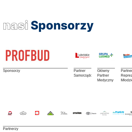
nasi
Sponsorzy
Sponsorzy
Partner
Główny
Partne
Samorządowy
Partner
Reprez
Medyczny
Młodzi
Partnerzy