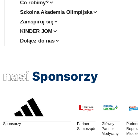
Co robimy?
Szkolna Akademia Olimpijska
Zainspiruj się
KINDER JOM
Dołącz do nas
nasi
Sponsorzy
Sponsorzy
Partner
Główny
Partne
Samorządowy
Partner
Reprez
Medyczny
Młodzi