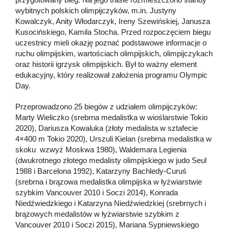
wybitnych polskich olimpijczyków, m.in. Justyny
Kowalczyk, Anity Włodarczyk, Ireny Szewińskiej, Janusza
Kusocińskiego, Kamila Stocha. Przed rozpoczęciem biegu
uczestnicy mieli okazję poznać podstawowe informacje o
ruchu olimpijskim, wartościach olimpijskich, olimpijczykach
oraz historii igrzysk olimpijskich. Był to ważny element
edukacyjny, który realizował założenia programu Olympic
Day.
Przeprowadzono 25 biegów z udziałem olimpijczyków:
Marty Wieliczko (srebrna medalistka w wioślarstwie Tokio
2020), Dariusza Kowaluka (złoty medalista w sztafecie
4×400 m Tokio 2020), Urszuli Kielan (srebrna medalistka w
skoku wzwyż Moskwa 1980), Waldemara Legienia
(dwukrotnego złotego medalisty olimpijskiego w judo Seul
1988 i Barcelona 1992), Katarzyny Bachledy-Curuś
(srebrna i brązowa medalistka olimpijska w łyżwiarstwie
szybkim Vancouver 2010 i Soczi 2014), Konrada
Niedźwiedzkiego i Katarzyna Niedźwiedzkiej (srebrnych i
brązowych medalistów w łyżwiarstwie szybkim z
Vancouver 2010 i Soczi 2015), Mariana Sypniewskiego