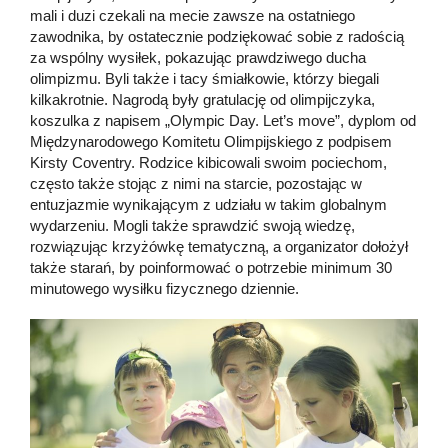
mali i duzi czekali na mecie zawsze na ostatniego
zawodnika, by ostatecznie podziękować sobie z radością
za wspólny wysiłek, pokazując prawdziwego ducha
olimpizmu. Byli także i tacy śmiałkowie, którzy biegali
kilkakrotnie. Nagrodą były gratulację od olimpijczyka,
koszulka z napisem „Olympic Day. Let’s move”, dyplom od
Międzynarodowego Komitetu Olimpijskiego z podpisem
Kirsty Coventry. Rodzice kibicowali swoim pociechom,
często także stojąc z nimi na starcie, pozostając w
entuzjazmie wynikającym z udziału w takim globalnym
wydarzeniu. Mogli także sprawdzić swoją wiedzę,
rozwiązując krzyżówkę tematyczną, a organizator dołożył
także starań, by poinformować o potrzebie minimum 30
minutowego wysiłku fizycznego dziennie.