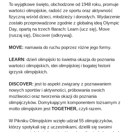
To wyjątkowe święto, obchodzone od 1948 roku, promuje
wartości olimpijskie, radość ze sportu oraz aktywność
fizyczną wśród dzieci, młodzieży i dorosłych. Wydarzenie
zostało przeprowadzone zgodnie z globalną ideą Olympic
Day, opartą na trzech filarach: Learn (ucz się), Move
(ruszaj się), Discover (odkrywaj).
MOVE:
namawia do ruchu poprzez różne jego formy.
LEARN
: dzień olimpijski to świetna okazja do poznania
wartości olimpijskich, idei olimpijskiej i bogatej historii
igrzysk olimpijskich.
DISCOVER:
jest to aspekt związany z poznawaniem
nowych sportów i aktywności, próbowania swoich
możliwości oraz tworzenia okazji do poznania
olimpijczyków. Domykającym komponentem tożsamym z
motto olimpijskim jest
TOGETHER,
czyli razem.
W Pikniku Olimpijskim wzięło udział 55 olimpijczyków,
którzy spotykali się z uczestnikami, dzielili się swoimi