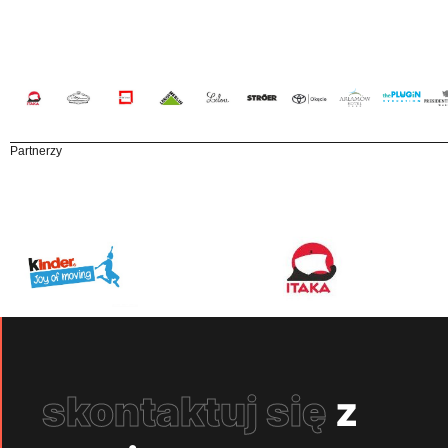
Partnerzy
skontaktuj się
z