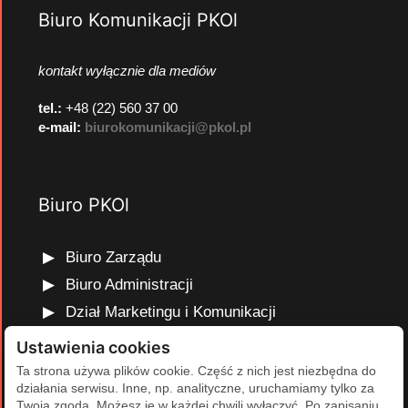
Biuro Komunikacji PKOl
kontakt wyłącznie dla mediów
tel.:
+48 (22) 560 37 00
e-mail:
biurokomunikacji@pkol.pl
Biuro PKOl
Biuro Zarządu
Biuro Administracji
Dział Marketingu i Komunikacji
Dział Edukacji Olimpijskiej
Ustawienia cookies
Dział Finansów i Kadr
Ta strona używa plików cookie. Część z nich jest niezbędna do
działania serwisu. Inne, np. analityczne, uruchamiamy tylko za
Dział Projektów Olimpijskich
Twoją zgodą. Możesz je w każdej chwili wyłączyć. Po zapisaniu