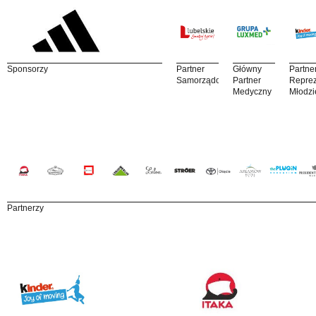
Sponsorzy
Partner
Główny
Partne
Samorządowy
Partner
Reprez
Medyczny
Młodzi
Partnerzy