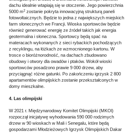
dachu idealnie wtapiają się w otoczenie. Jego powierzchnia
2
5000 m
zostanie pokryta innowacyjną strukturą paneli
fotowoltaicznych. Będzie to jedna z największych miejskich
farm słonecznych we Francji. Wioska sportowców będzie
również generować energię ze źródeł takich jak energia
geotermalna i słoneczna. Sportowcy będą spać na
materacach wykonanych z sieci rybackich pochodzących
z recyklingu, na łóżkach ze wzmocnionego kartonu. W
trosce o bioróżnorodność, na dachach zbudowano
obudowy i otwory dla owadów i ptaków. Wokół wioski
sportowców posadzono prawie 9 000 drzew, aby
przyciągnąć różne gatunki. Po zakończeniu igrzysk 2 800
apartamentów olimpijskich zostanie przekształconych w
domy mieszkalne.
4. Las olimpijski
W 2021 r. Międzynarodowy Komitet Olimpijski (MKOl)
rozpoczął inicjatywę wyhodowania 590 000 rodzimych
drzew w 90 wioskach w Mali i Senegalu, które będą
gospodarzami Młodzieżowych Igrzysk Olimpijskich Dakar