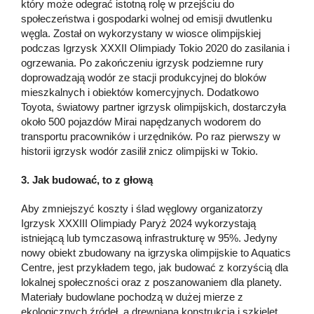
który może odegrać istotną rolę w przejściu do
społeczeństwa i gospodarki wolnej od emisji dwutlenku
węgla. Został on wykorzystany w wiosce olimpijskiej
podczas Igrzysk XXXII Olimpiady Tokio 2020 do zasilania i
ogrzewania. Po zakończeniu igrzysk podziemne rury
doprowadzają wodór ze stacji produkcyjnej do bloków
mieszkalnych i obiektów komercyjnych. Dodatkowo
Toyota, światowy partner igrzysk olimpijskich, dostarczyła
około 500 pojazdów Mirai napędzanych wodorem do
transportu pracowników i urzędników. Po raz pierwszy w
historii igrzysk wodór zasilił znicz olimpijski w Tokio.
3. Jak budować, to z głową
Aby zmniejszyć koszty i ślad węglowy organizatorzy
Igrzysk XXXIII Olimpiady Paryż 2024 wykorzystają
istniejącą lub tymczasową infrastrukturę w 95%. Jedyny
nowy obiekt zbudowany na igrzyska olimpijskie to Aquatics
Centre, jest przykładem tego, jak budować z korzyścią dla
lokalnej społeczności oraz z poszanowaniem dla planety.
Materiały budowlane pochodzą w dużej mierze z
ekologicznych źródeł, a drewniana konstrukcja i szkielet