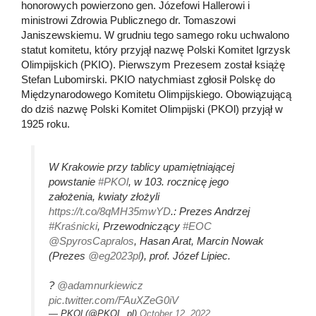
honorowych powierzono gen. Józefowi Hallerowi i
ministrowi Zdrowia Publicznego dr. Tomaszowi
Janiszewskiemu. W grudniu tego samego roku uchwalono
statut komitetu, który przyjął nazwę Polski Komitet Igrzysk
Olimpijskich (PKIO). Pierwszym Prezesem został książę
Stefan Lubomirski. PKIO natychmiast zgłosił Polskę do
Międzynarodowego Komitetu Olimpijskiego. Obowiązującą
do dziś nazwę Polski Komitet Olimpijski (PKOl) przyjął w
1925 roku.
W Krakowie przy tablicy upamiętniającej
powstanie
#PKOl
, w 103. rocznicę jego
założenia, kwiaty złożyli
https://t.co/8qMH35mwYD
.: Prezes Andrzej
#Kraśnicki
, Przewodniczący
#EOC
@SpyrosCapralos
, Hasan Arat, Marcin Nowak
(Prezes
@eg2023pl
), prof. Józef Lipiec.
?
@adamnurkiewicz
pic.twitter.com/FAuXZeG0iV
— PKOl (@PKOL_pl)
October 12, 2022