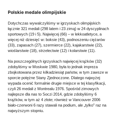
Polskie medale olimpijskie
Dotychczas wywalczyliśmy w igrzyskach olimpijskich
łącznie 321 medali (298 latem i 23 zimą) w 24 dyscyplinach
sportowych (19 i 5). Najwięcej (66) – w lekkoatletyce, a
więcej niż dziesięć w: boksie (43), podnoszeniu ciężarów
(33), zapasach (27), szermierce (22), kajakarstwie (22),
wioślarstwie (18), strzelectwie (12) i kolarstwie (11).
Na poszczególnych igrzyskach najwięcej krążków (32)
zdobyliśmy w Moskwie 1980, była to jednak impreza
zbojkotowana przez kilkadziesiąt państw, w tym zawsze w
sporcie potężne Stany Zjednoczone. Dlatego najwyżej
wypada ocenić formalnie drugie miejsce w tej klasyfikacji,
czyli 26 medali z Montrealu 1976. Spośród zimowych
najlepsze dla nas to Soczi 2014, gdzie zdobyliśmy 6
krążków, w tym aż 4 złote; również w Vancouver 2006
biało-czerwoni 6 razy stawali na podium, ale „tylko” raz na
najwyższym stopniu.