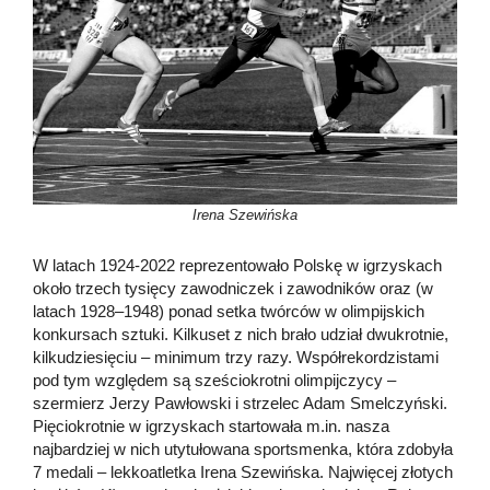
Irena Szewińska
W latach 1924-2022 reprezentowało Polskę w igrzyskach
około trzech tysięcy zawodniczek i zawodników oraz (w
latach 1928–1948) ponad setka twórców w olimpijskich
konkursach sztuki. Kilkuset z nich brało udział dwukrotnie,
kilkudziesięciu – minimum trzy razy. Współrekordzistami
pod tym względem są sześciokrotni olimpijczycy –
szermierz Jerzy Pawłowski i strzelec Adam Smelczyński.
Pięciokrotnie w igrzyskach startowała m.in. nasza
najbardziej w nich utytułowana sportsmenka, która zdobyła
7 medali – lekkoatletka Irena Szewińska. Najwięcej złotych