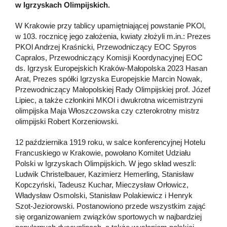
w Igrzyskach Olimpijskich.
W Krakowie przy tablicy upamiętniającej powstanie PKOl,
w 103. rocznicę jego założenia, kwiaty złożyli m.in.: Prezes
PKOl Andrzej Kraśnicki, Przewodniczący EOC Spyros
Capralos, Przewodniczący Komisji Koordynacyjnej EOC
ds. Igrzysk Europejskich Kraków-Małopolska 2023 Hasan
Arat, Prezes spółki Igrzyska Europejskie Marcin Nowak,
Przewodniczący Małopolskiej Rady Olimpijskiej prof. Józef
Lipiec, a także członkini MKOl i dwukrotna wicemistrzyni
olimpijska Maja Włoszczowska czy czterokrotny mistrz
olimpijski Robert Korzeniowski.
12 października 1919 roku, w salce konferencyjnej Hotelu
Francuskiego w Krakowie, powołano Komitet Udziału
Polski w Igrzyskach Olimpijskich. W jego skład weszli:
Ludwik Christelbauer, Kazimierz Hemerling, Stanisław
Kopczyński, Tadeusz Kuchar, Mieczysław Orłowicz,
Władysław Osmolski, Stanisław Polakiewicz i Henryk
Szot-Jeziorowski. Postanowiono przede wszystkim zająć
się organizowaniem związków sportowych w najbardziej