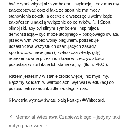
być czymś więcej niż symbolem i inspiracją. Lecz musimy
zaakceptować gorzki fakt, że sport nie ma mocy
stanowienia pokoju, a decyzje o wszczęciu wojny bądź
zakończeniu należą wyłącznie do polityków. […] Sport
olimpijski, aby był silnym symbolem, inspirującą
demonstracją – być może utopijnego – pokojowego świata,
przeciwnym wobec wojny biegunem, potrzebuje
uczestnictwa wszystkich szanujących zasady
sportowców, nawet jeśli (i zwłaszcza wtedy, gdy)
reprezentowane przez nich kraje w rzeczywistości
pozostają w konflikcie lub stanie wojny” (tłum. PKOl).
Razem jesteśmy w stanie zrobić więcej, niż myślimy.
Bądźmy solidarni w wartościach, wytrwali w edukacji do
pokoju, pełni szacunku dla każdego z nas.
6 kwietnia wystaw światu białą kartkę / #Whitecard.
Memoriał Wiesława Czapiewskiego – jedyny taki
mityng na świecie!