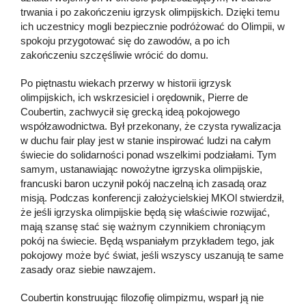
trwania i po zakończeniu igrzysk olimpijskich. Dzięki temu
ich uczestnicy mogli bezpiecznie podróżować do Olimpii, w
spokoju przygotować się do zawodów, a po ich
zakończeniu szczęśliwie wrócić do domu.
Po piętnastu wiekach przerwy w historii igrzysk
olimpijskich, ich wskrzesiciel i orędownik, Pierre de
Coubertin, zachwycił się grecką ideą pokojowego
współzawodnictwa. Był przekonany, że czysta rywalizacja
w duchu fair play jest w stanie inspirować ludzi na całym
świecie do solidarności ponad wszelkimi podziałami. Tym
samym, ustanawiając nowożytne igrzyska olimpijskie,
francuski baron uczynił pokój naczelną ich zasadą oraz
misją. Podczas konferencji założycielskiej MKOl stwierdził,
że jeśli igrzyska olimpijskie będą się właściwie rozwijać,
mają szansę stać się ważnym czynnikiem chroniącym
pokój na świecie. Będą wspaniałym przykładem tego, jak
pokojowy może być świat, jeśli wszyscy uszanują te same
zasady oraz siebie nawzajem.
Coubertin konstruując filozofię olimpizmu, wsparł ją nie