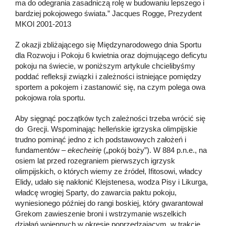
ma do odegrania zasadniczą rolę w budowaniu lepszego i
bardziej pokojowego świata.” Jacques Rogge, Prezydent
MKOl 2001-2013
Z okazji zbliżającego się Międzynarodowego dnia Sportu
dla Rozwoju i Pokoju 6 kwietnia oraz dojmującego deficytu
pokoju na świecie, w poniższym artykule chcielibyśmy
poddać refleksji związki i zależności istniejące pomiędzy
sportem a pokojem i zastanowić się, na czym polega owa
pokojowa rola sportu.
Aby sięgnąć początków tych zależności trzeba wrócić się
do Grecji. Wspominając helleńskie igrzyska olimpijskie
trudno pominąć jedno z ich podstawowych założeń i
fundamentów –
ekecheirię
(„pokój boży”). W 884 p.n.e., na
osiem lat przed rozegraniem pierwszych igrzysk
olimpijskich, o których wiemy ze źródeł, Ifitosowi, władcy
Elidy, udało się nakłonić Klejstenesa, wodza Pisy i Likurga,
władcę wrogiej Sparty, do zawarcia paktu pokoju,
wyniesionego później do rangi boskiej, który gwarantował
Grekom zawieszenie broni i wstrzymanie wszelkich
działań wojennych w okresie poprzedzającym, w trakcie