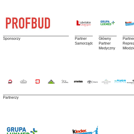
Sponsorzy
Partner
Główny
Partne
Samorządowy
Partner
Reprez
Medyczny
Młodzi
Partnerzy