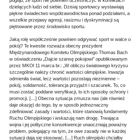
pogląd, że sport nie powinien uczestniczyć w konfliktach
dzielących ludzi od siebie. Dzisiaj sportowcy wystawiają
piękne świadectwo współzawodnictwa ponad podziałami, a
wszelkie przejawy agresji, rasizmu i dyskryminacji są
piętnowane przez środowisko sportu.
Jaką rolę współcześnie powinien odgrywać sport w walce o
pokój? Te kwestie rozważa obecny prezydent
Międzynarodowego Komitetu Olimpijskiego Thomas Bach
w oświadczeniu „Dajcie szansę pokojowi” opublikowanym
przez MKOl 11 marca br.: „W obliczu światowego kryzysu
szczególnie należy chronić wartości olimpijskie. Inwazja
odmieniła świat, lecz wartości pozostają niezmienne –
pokój, solidarność, tolerancja przyjaźń i szacunek. To, co
musi zostać poddane weryfikacji, to ich sposoby ochrony i
promocji. […] Obecna sytuacja zmusza nas (ale również
daje okazję) do tego, by w sposób jednoznaczny
zdefiniować zasady i wartości, które stanowią fundamenty
Ruchu Olimpijskiego i wskazują nam drogę. Trwająca
wojna i jej polityczne konsekwencje unaoczniają poważny
problem, polegający na tym, że owe zasady nie w każdej
sytuacji dają się stosować. […] Ruch olimpijski chciałby