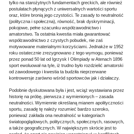
tylko na starożytnych fundamentach greckich, ale również
postulatach płynących z uniwersalnych wartości sportu
oraz, które bronią jego czystości. Te zasady to neutralność
(polityczna i społeczna), równość, brak dyskryminacji,
pokojowe, pełne szacunku współzawodnictwo i
amatorstwo. Ta ostatnia kwestia miała gwarantować
współzawodnictwo z czystych pobudek, nie zaś
motywowane materialnymi korzyściami. Jednakże w 1952
roku ostatecznie zrezygnowano z tego wymogu, ponieważ
przez ponad 50 lat od Igrzysk I Olimpiady w Atenach 1896
sport ewoluował na tyle, iż trudno było rozdzielić amatorski
od zawodowego i kwestia ta budziła nieprzerwane
kontrowersje zarówno wśród sportowców jak i działaczy.
Podobnie dyskutowana była i jest, wciąż wystawiana przez
historię na próbę, pierwsza z wymienionych – zasada
neutralności. Wymiennie określaną mianem apolityczności
sportu, zasadę tę należy rozumieć bardzo szeroko,
ponieważ zakłada ona neutralność w kategoriach
światopoglądowych, politycznych, społecznych, rasowych,
a także geograficznych. W największym skrócie jest to