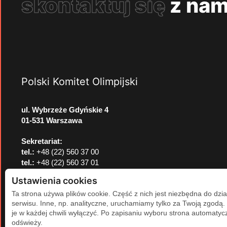
skontaktuj się
z nam
Polski Komitet Olimpijski
ul. Wybrzeże Gdyńskie 4
01-531 Warszawa
Sekretariat:
tel.:
+48 (22) 560 37 00
tel.:
+48 (22) 560 37 01
e-mail:
pkol@pkol.pl
Ustawienia cookies
Ta strona używa plików cookie. Część z nich jest niezbędna do dzia
serwisu. Inne, np. analityczne, uruchamiamy tylko za Twoją zgodą
je w każdej chwili wyłączyć. Po zapisaniu wyboru strona automatycz
odświeży.