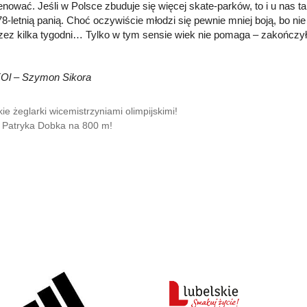
renować. Jeśli w Polsce zbuduje się więcej skate-parków, to i u na
-letnią panią. Choć oczywiście młodzi się pewnie mniej boją, bo nie b
zez kilka tygodni… Tylko w tym sensie wiek nie pomaga – zakończył
KOl – Szymon Sikora
kie żeglarki wicemistrzyniami olimpijskimi!
 Patryka Dobka na 800 m!