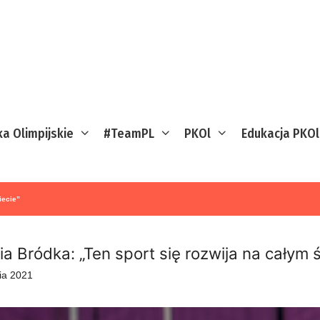
ka Olimpijskie
#TeamPL
PKOl
Edukacja PKOl
iecie”
ia Bródka: „Ten sport się rozwija na całym 
nia 2021