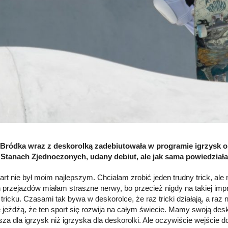
Bródka wraz z deskorolką zadebiutowała w programie igrzysk oli
 Stanach Zjednoczonych, udany debiut, ale jak sama powiedziała 
tart nie był moim najlepszym. Chciałam zrobić jeden trudny trick, ale
h przejazdów miałam straszne nerwy, bo przecież nigdy na takiej imp
icku. Czasami tak bywa w deskorolce, że raz tricki działają, a raz ni
e jeżdżą, że ten sport się rozwija na całym świecie. Mamy swoją desk
sza dla igrzysk niż igrzyska dla deskorolki. Ale oczywiście wejście