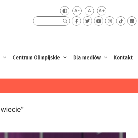
A-
A
A+
Zmień kontrast
Mniejsza czcionka
Domyślna czcionka
Większa czcion
Szukaj
Centrum Olimpijskie
Dla mediów
Kontakt
świecie”