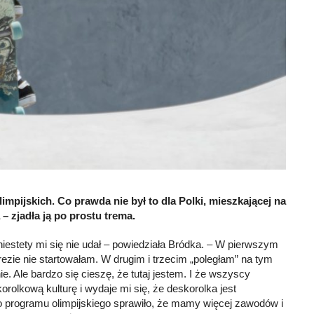
mpijskich. Co prawda nie był to dla Polki, mieszkającej na
– zjadła ją po prostu trema.
 niestety mi się nie udał – powiedziała Bródka. – W pierwszym
rezie nie startowałam. W drugim i trzecim „poległam” na tym
e. Ale bardzo się cieszę, że tutaj jestem. I że wszyscy
orolkową kulturę i wydaje mi się, że deskorolka jest
 do programu olimpijskiego sprawiło, że mamy więcej zawodów i