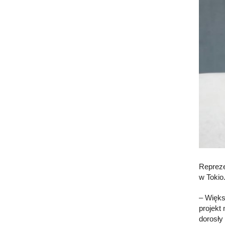
Repreze
w Tokio
– Więks
projekt 
dorosły