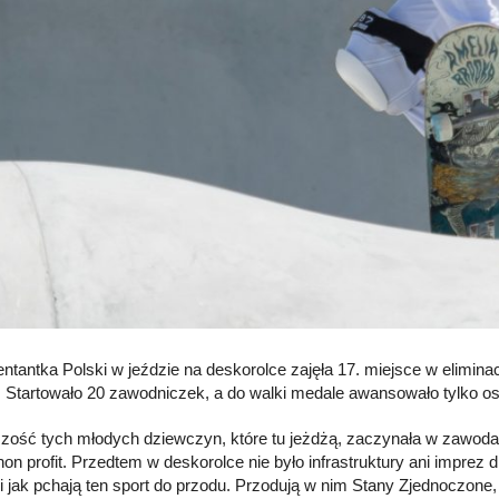
ntantka Polski w jeździe na deskorolce zajęła 17. miejsce w eliminac
. Startowało 20 zawodniczek, a do walki medale awansowało tylko o
zość tych młodych dziewczyn, które tu jeżdżą, zaczynała w zawoda
non profit. Przedtem w deskorolce nie było infrastruktury ani imprez 
 i jak pchają ten sport do przodu. Przodują w nim Stany Zjednoczone, 