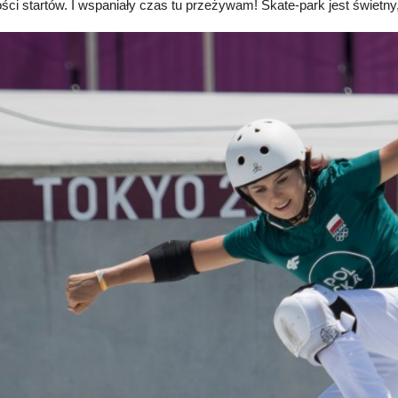
ści startów. I wspaniały czas tu przeżywam! Skate-park jest świetny