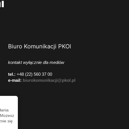
i
Biuro Komunikacji PKOl
kontakt wyłącznie dla mediów
tel.:
+48 (22) 560 37 00
e-mail:
biurokomunikacji@pkol.pl
łania
. Możesz
nie się