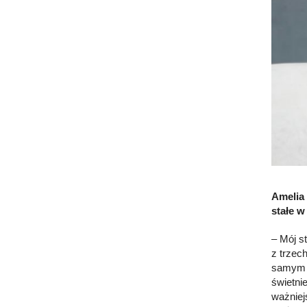
Amelia 
stałe w
– Mój s
z trzec
samym tr
świetni
ważniej