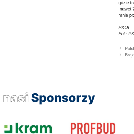
gdzie t
nawet 78
mnie pr
PKOl
Fot.: P
Pols
Brąz
nasi
Sponsorzy