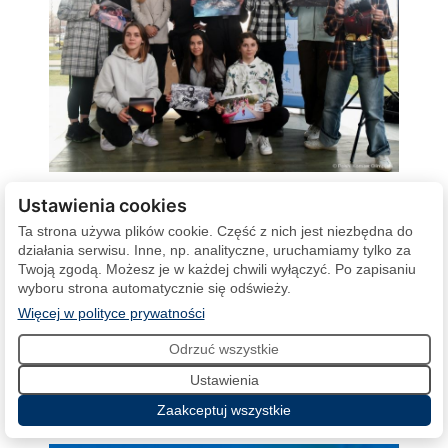
Ustawienia cookies
Warsztaty fotografii sportowej
Ta strona używa plików cookie. Część z nich jest niezbędna do
18 marca 2023
działania serwisu. Inne, np. analityczne, uruchamiamy tylko za
Twoją zgodą. Możesz je w każdej chwili wyłączyć. Po zapisaniu
wyboru strona automatycznie się odświeży.
16 marca w Centrum Olimpijskim pod okiem mistrzów
(otwiera się w nowej karcie)
Więcej w polityce prywatności
fotografii sportowej Aleksandry Szmigiel i Szymona
Sikory odbyły się warsztaty fotograficzne. Były one
Odrzuć wszystkie
nagrodą dla…
Ustawienia
Zaakceptuj wszystkie