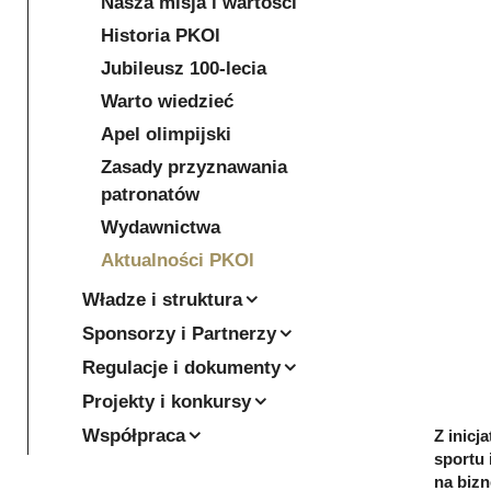
Nasza misja i wartości
Historia PKOl
Jubileusz 100-lecia
Warto wiedzieć
Apel olimpijski
Zasady przyznawania
patronatów
Wydawnictwa
Aktualności PKOl
Władze i struktura
Sponsorzy i Partnerzy
Regulacje i dokumenty
Projekty i konkursy
Współpraca
Z inicj
sportu 
na bizn