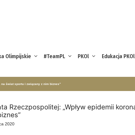
ka Olimpijskie
#TeamPL
PKOl
Edukacja PKOl
na świat sportu i związany z nim biznes”
ta Rzeczpospolitej: „Wpływ epidemii korona
biznes”
ca 2020