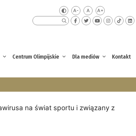
A-
A
A+
Zmień kontrast
Mniejsza czcionka
Domyślna czcionka
Większa czcion
Szukaj
Centrum Olimpijskie
Dla mediów
Kontakt
wirusa na świat sportu i związany z