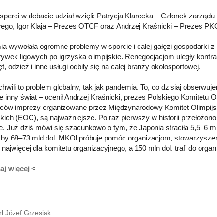
sperci w debacie udział wzięli: Patrycja Klarecka – Członek zarządu 
ego, Igor Klaja – Prezes OTCF oraz Andrzej Kraśnicki – Prezes PKO
a wywołała ogromne problemy w sporcie i całej gałęzi gospodarki z 
rywek ligowych po igrzyska olimpijskie. Renegocjacjom uległy kontr
t, odzież i inne usługi odbiły się na całej branży okołosportowej.
 chwili to problem globalny, tak jak pandemia. To, co dzisiaj obserw
e inny świat – ocenił Andrzej Kraśnicki, prezes Polskiego Komitetu Ol
ców imprezy organizowane przez Międzynarodowy Komitet Olimpijsk
skich (EOC), są najważniejsze. Po raz pierwszy w historii przełożono
. Już dziś mówi się szacunkowo o tym, że Japonia straciła 5,5–6 mld d
yby 68–73 mld dol. MKOl próbuje pomóc organizacjom, stowarzysze
 najwięcej dla komitetu organizacyjnego, a 150 mln dol. trafi do org
aj więcej
<–
ł Józef Grzesiak