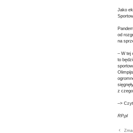
Jako ek
Sportow
Pandemi
od rozg
na sprzę
– W tej
to będzi
sportow
Olimpij
ogromne
sięgnęł
z czego
–>
Czyt
RP.pl
Zmar