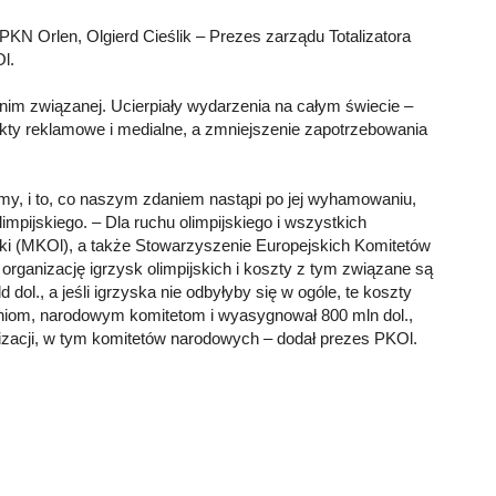
PKN Orlen, Olgierd Cieślik – Prezes zarządu Totalizatora
l.
nim związanej. Ucierpiały wydarzenia na całym świecie –
akty reklamowe i medialne, a zmniejszenie zapotrzebowania
ujemy, i to, co naszym zdaniem nastąpi po jej wyhamowaniu,
impijskiego. – Dla ruchu olimpijskiego i wszystkich
i (MKOl), a także Stowarzyszenie Europejskich Komitetów
 organizację igrzysk olimpijskich i koszty z tym związane są
ol., a jeśli igrzyska nie odbyłyby się w ogóle, te koszty
niom, narodowym komitetom i wyasygnował 800 mln dol.,
anizacji, w tym komitetów narodowych – dodał prezes PKOl.