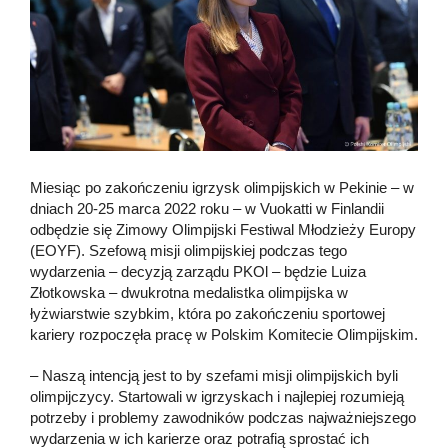
Miesiąc po zakończeniu igrzysk olimpijskich w Pekinie – w
dniach 20-25 marca 2022 roku – w Vuokatti w Finlandii
odbędzie się Zimowy Olimpijski Festiwal Młodzieży Europy
(EOYF). Szefową misji olimpijskiej podczas tego
wydarzenia – decyzją zarządu PKOl – będzie Luiza
Złotkowska – dwukrotna medalistka olimpijska w
łyżwiarstwie szybkim, która po zakończeniu sportowej
kariery rozpoczęła pracę w Polskim Komitecie Olimpijskim.
– Naszą intencją jest to by szefami misji olimpijskich byli
olimpijczycy. Startowali w igrzyskach i najlepiej rozumieją
potrzeby i problemy zawodników podczas najważniejszego
wydarzenia w ich karierze oraz potrafią sprostać ich