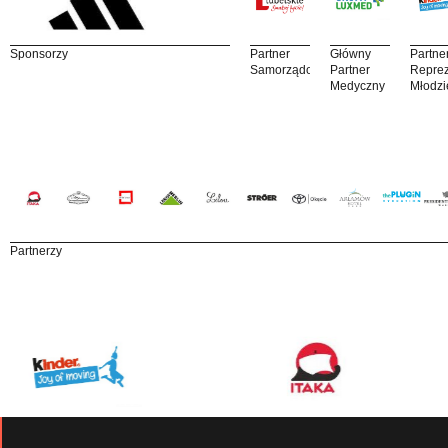
Sponsorzy
Partner
Główny
Partne
Samorządowy
Partner
Reprez
Medyczny
Młodzi
Partnerzy