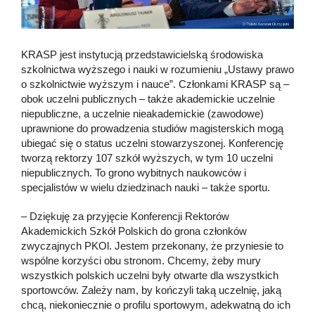
KRASP jest instytucją przedstawicielską środowiska
szkolnictwa wyższego i nauki w rozumieniu „Ustawy prawo
o szkolnictwie wyższym i nauce”. Członkami KRASP są –
obok uczelni publicznych – także akademickie uczelnie
niepubliczne, a uczelnie nieakademickie (zawodowe)
uprawnione do prowadzenia studiów magisterskich mogą
ubiegać się o status uczelni stowarzyszonej. Konferencję
tworzą rektorzy 107 szkół wyższych, w tym 10 uczelni
niepublicznych. To grono wybitnych naukowców i
specjalistów w wielu dziedzinach nauki – także sportu.
– Dziękuję za przyjęcie Konferencji Rektorów
Akademickich Szkół Polskich do grona członków
zwyczajnych PKOl. Jestem przekonany, że przyniesie to
wspólne korzyści obu stronom. Chcemy, żeby mury
wszystkich polskich uczelni były otwarte dla wszystkich
sportowców. Zależy nam, by kończyli taką uczelnię, jaką
chcą, niekoniecznie o profilu sportowym, adekwatną do ich