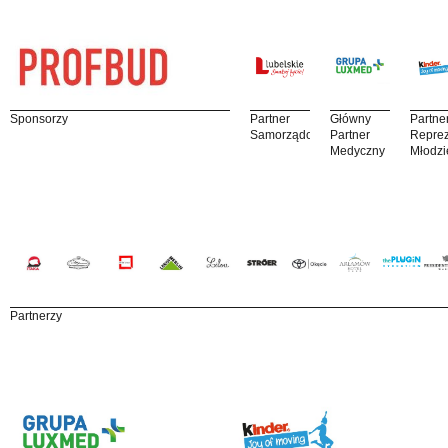
Sponsorzy
Partner
Główny
Partne
Samorządowy
Partner
Reprez
Medyczny
Młodzi
Partnerzy