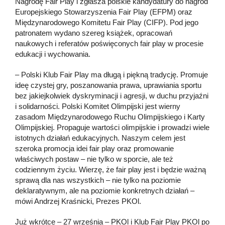
Nagrodę Fair Play i zgłasza polskie kandydatury do nagród
Europejskiego Stowarzyszenia Fair Play (EFPM) oraz
Międzynarodowego Komitetu Fair Play (CIFP). Pod jego
patronatem wydano szereg książek, opracowań
naukowych i referatów poświęconych fair play w procesie
edukacji i wychowania.
– Polski Klub Fair Play ma długą i piękną tradycję. Promuje
ideę czystej gry, poszanowania prawa, uprawiania sportu
bez jakiejkolwiek dyskryminacji i agresji, w duchu przyjaźni
i solidarności. Polski Komitet Olimpijski jest wierny
zasadom Międzynarodowego Ruchu Olimpijskiego i Karty
Olimpijskiej. Propaguje wartości olimpijskie i prowadzi wiele
istotnych działań edukacyjnych. Naszym celem jest
szeroka promocja idei fair play oraz promowanie
właściwych postaw – nie tylko w sporcie, ale też
codziennym życiu. Wierzę, że fair play jest i będzie ważną
sprawą dla nas wszystkich – nie tylko na poziomie
deklaratywnym, ale na poziomie konkretnych działań –
mówi Andrzej Kraśnicki, Prezes PKOl.
Już wkrótce – 27 września – PKOl i Klub Fair Play PKOl po