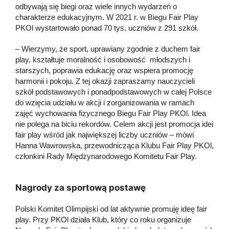
odbywają się biegi oraz wiele innych wydarzeń o
charakterze edukacyjnym. W 2021 r. w Biegu Fair Play
PKOl wystartowało ponad 70 tys. uczniów z 291 szkół.
– Wierzymy, że sport, uprawiany zgodnie z duchem fair
play, kształtuje moralność i osobowość młodszych i
starszych, poprawia edukację oraz wspiera promocję
harmonii i pokoju. Z tej okazji zapraszamy nauczycieli
szkół podstawowych i ponadpodstawowych w całej Polsce
do wzięcia udziału w akcji i zorganizowania w ramach
zajęć wychowania fizycznego Biegu Fair Play PKOl. Idea
nie polega na biciu rekordów. Celem akcji jest promocja idei
fair play wśród jak największej liczby uczniów – mówi
Hanna Wawrowska, przewodnicząca Klubu Fair Play PKOl,
członkini Rady Międzynarodowego Komitetu Fair Play.
Nagrody za sportową postawę
Polski Komitet Olimpijski od lat aktywnie promuję ideę fair
play. Przy PKOl działa Klub, który co roku organizuje