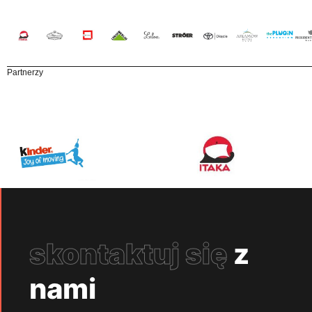
Partnerzy
skontaktuj się
z
nami