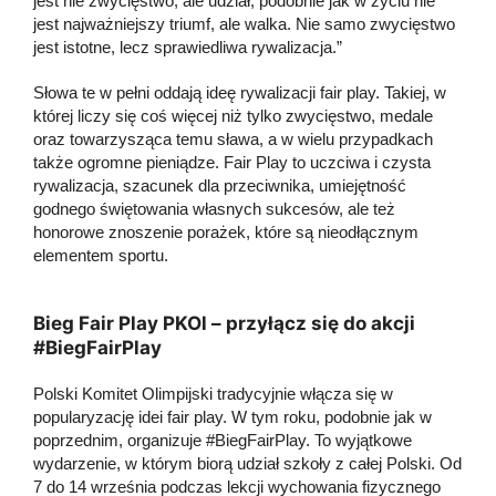
jest nie zwycięstwo, ale udział, podobnie jak w życiu nie
jest najważniejszy triumf, ale walka. Nie samo zwycięstwo
jest istotne, lecz sprawiedliwa rywalizacja.”
Słowa te w pełni oddają ideę rywalizacji fair play. Takiej, w
której liczy się coś więcej niż tylko zwycięstwo, medale
oraz towarzysząca temu sława, a w wielu przypadkach
także ogromne pieniądze. Fair Play to uczciwa i czysta
rywalizacja, szacunek dla przeciwnika, umiejętność
godnego świętowania własnych sukcesów, ale też
honorowe znoszenie porażek, które są nieodłącznym
elementem sportu.
Bieg Fair Play PKOl – przyłącz się do akcji
#BiegFairPlay
Polski Komitet Olimpijski tradycyjnie włącza się w
popularyzację idei fair play. W tym roku, podobnie jak w
poprzednim, organizuje #BiegFairPlay. To wyjątkowe
wydarzenie, w którym biorą udział szkoły z całej Polski. Od
7 do 14 września podczas lekcji wychowania fizycznego