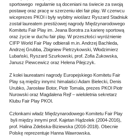
sportowego regularnie są doceniani na świecie za swoją
postawę oraz pracę w szerzeniu idei fair play. W czerwcu
wiceprezes PKOl i były wybitny wioślarz Ryszard Stadniuk
został laureatem prestiżowej nagrody Międzynarodowego
Komitetu Fair Play im. Jeana Borotra za karierę sportową
oraz życie w duchu fair play. W przeszłości wyróżnienie
CIFP World Fair Play odbierali m.in. Andrzej Bachleda,
Andrzej Grubba, Zbigniew Pietrzykowski, Włodzimierz
Lubański, Ryszard Szurkowski, prof. Zofia Żukowska,
Janusz Piewcewicz oraz Helena Pilejczyk.
Z kolei laureatami nagrody Europejskiego Komitetu Fair
Play są między innymi: himalaiści Adam Bielecki, Denis
Urubko, Jarosław Botor, Piotr Tomala, prezes PKOl Piotr
Nurowski oraz Magdalena Rejf – wieloletnia sekretarz
Klubu Fair Play PKOl.
Członkami władz Międzynarodowego Komitetu Fair Play
byli między innymi prof. Kajetan Hądzelek (2004-2016),
prof. Halina Zdebska-Biziewska (2016-2018). Obecnie
Polskę reprezentuje Hanna Wawrowska.