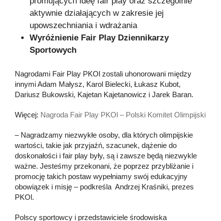
promujących ideę fair play oraz szczególnie
aktywnie działających w zakresie jej
upowszechniania i wdrażania
Wyróżnienie Fair Play Dziennikarzy
Sportowych
Nagrodami Fair Play PKOl zostali uhonorowani między
innymi Adam Małysz, Karol Bielecki, Łukasz Kubot,
Dariusz Bukowski, Kajetan Kajetanowicz i Jarek Baran.
Więcej:
Nagroda Fair Play PKOl – Polski Komitet Olimpijski
– Nagradzamy niezwykłe osoby, dla których olimpijskie
wartości, takie jak przyjaźń, szacunek, dążenie do
doskonałości i fair play były, są i zawsze będą niezwykle
ważne. Jesteśmy przekonani, że poprzez przybliżanie i
promocję takich postaw wypełniamy swój edukacyjny
obowiązek i misję – podkreśla Andrzej Kraśniki, prezes
PKOl.
Polscy sportowcy i przedstawiciele środowiska