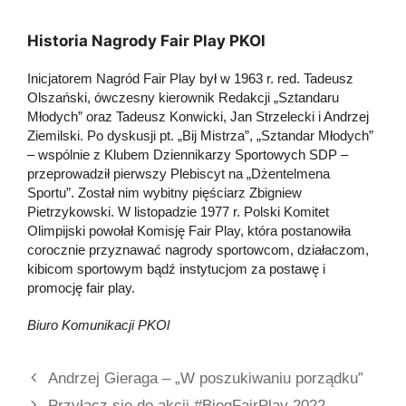
Historia Nagrody Fair Play PKOl
Inicjatorem Nagród Fair Play był w 1963 r. red. Tadeusz
Olszański, ówczesny kierownik Redakcji „Sztandaru
Młodych” oraz Tadeusz Konwicki, Jan Strzelecki i Andrzej
Ziemilski. Po dyskusji pt. „Bij Mistrza”, „Sztandar Młodych”
– wspólnie z Klubem Dziennikarzy Sportowych SDP –
przeprowadził pierwszy Plebiscyt na „Dżentelmena
Sportu”. Został nim wybitny pięściarz Zbigniew
Pietrzykowski. W listopadzie 1977 r. Polski Komitet
Olimpijski powołał Komisję Fair Play, która postanowiła
corocznie przyznawać nagrody sportowcom, działaczom,
kibicom sportowym bądź instytucjom za postawę i
promocję fair play.
Biuro Komunikacji PKOl
Andrzej Gieraga – „W poszukiwaniu porządku”
Przyłącz się do akcji #BiegFairPlay 2022