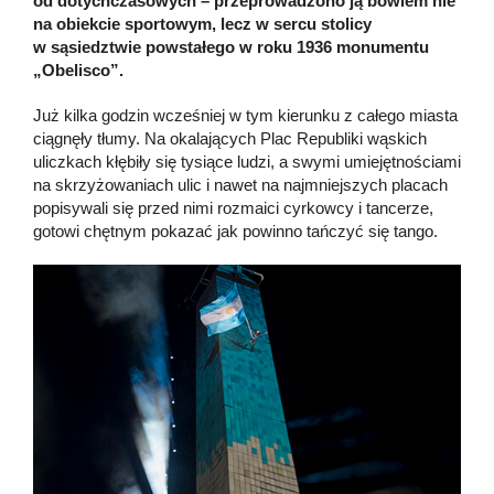
od dotychczasowych – przeprowadzono ją bowiem nie
na obiekcie sportowym, lecz w sercu stolicy
w sąsiedztwie powstałego w roku 1936 monumentu
„Obelisco”.
Już kilka godzin wcześniej w tym kierunku z całego miasta
ciągnęły tłumy. Na okalających Plac Republiki wąskich
uliczkach kłębiły się tysiące ludzi, a swymi umiejętnościami
na skrzyżowaniach ulic i nawet na najmniejszych placach
popisywali się przed nimi rozmaici cyrkowcy i tancerze,
gotowi chętnym pokazać jak powinno tańczyć się tango.