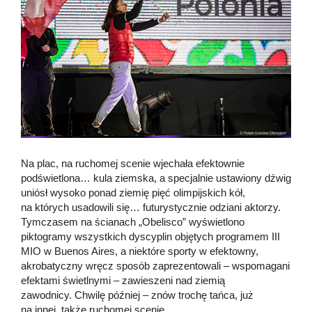
Na plac, na ruchomej scenie wjechała efektownie
podświetlona… kula ziemska, a specjalnie ustawiony dźwig
uniósł wysoko ponad ziemię pięć olimpijskich kół,
na których usadowili się… futurystycznie odziani aktorzy.
Tymczasem na ścianach „Obelisco” wyświetlono
piktogramy wszystkich dyscyplin objętych programem III
MIO w Buenos Aires, a niektóre sporty w efektowny,
akrobatyczny wręcz sposób zaprezentowali – wspomagani
efektami świetlnymi – zawieszeni nad ziemią
zawodnicy. Chwilę później – znów trochę tańca, już
na innej, także ruchomej scenie.