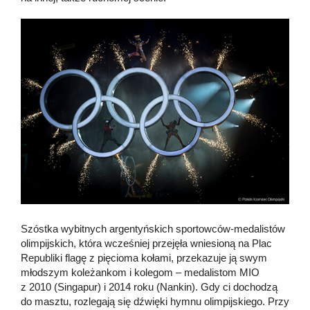
Szóstka wybitnych argentyńskich sportowców-medalistów
olimpijskich, która wcześniej przejęła wniesioną na Plac
Republiki flagę z pięcioma kołami, przekazuje ją swym
młodszym koleżankom i kolegom – medalistom MIO
z 2010 (Singapur) i 2014 roku (Nankin). Gdy ci dochodzą
do masztu, rozlegają się dźwięki hymnu olimpijskiego. Przy