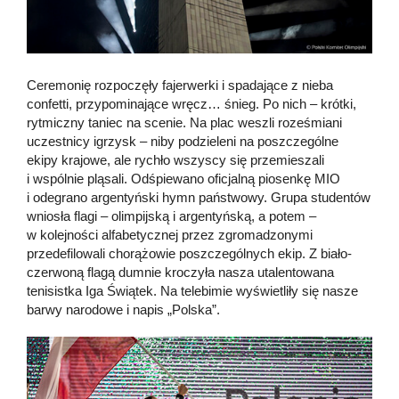
Ceremonię rozpoczęły fajerwerki i spadające z nieba
confetti, przypominające wręcz… śnieg. Po nich – krótki,
rytmiczny taniec na scenie. Na plac weszli roześmiani
uczestnicy igrzysk – niby podzieleni na poszczególne
ekipy krajowe, ale rychło wszyscy się przemieszali
i wspólnie pląsali. Odśpiewano oficjalną piosenkę MIO
i odegrano argentyński hymn państwowy. Grupa studentów
wniosła flagi – olimpijską i argentyńską, a potem –
w kolejności alfabetycznej przez zgromadzonymi
przedefilowali chorążowie poszczególnych ekip. Z biało-
czerwoną flagą dumnie kroczyła nasza utalentowana
tenisistka Iga Świątek. Na telebimie wyświetliły się nasze
barwy narodowe i napis „Polska”.