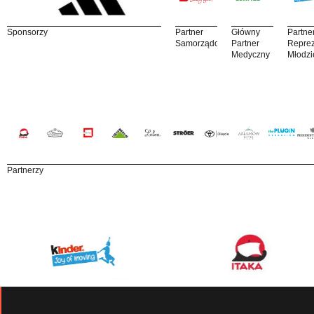
Sponsorzy
Partner
Główny
Partne
Samorządowy
Partner
Reprez
Medyczny
Młodzi
Partnerzy