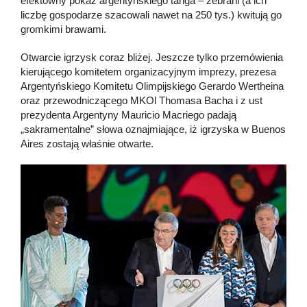
efektowny pokaz argentyńskiego tanga – zebrani (a ich
liczbę gospodarze szacowali nawet na 250 tys.) kwitują go
gromkimi brawami.
Otwarcie igrzysk coraz bliżej. Jeszcze tylko przemówienia
kierującego komitetem organizacyjnym imprezy, prezesa
Argentyńskiego Komitetu Olimpijskiego Gerardo Wertheina
oraz przewodniczącego MKOl Thomasa Bacha i z ust
prezydenta Argentyny Mauricio Macriego padają
„sakramentalne” słowa oznajmiające, iż igrzyska w Buenos
Aires zostają właśnie otwarte.