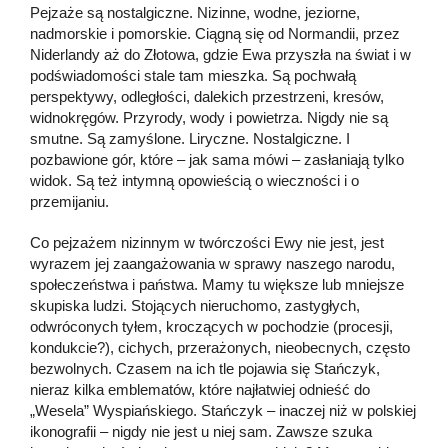
Pejzaże są nostalgiczne. Nizinne, wodne, jeziorne,
nadmorskie i pomorskie. Ciągną się od Normandii, przez
Niderlandy aż do Złotowa, gdzie Ewa przyszła na świat i w
podświadomości stale tam mieszka. Są pochwałą
perspektywy, odległości, dalekich przestrzeni, kresów,
widnokręgów. Przyrody, wody i powietrza. Nigdy nie są
smutne. Są zamyślone. Liryczne. Nostalgiczne. I
pozbawione gór, które – jak sama mówi – zasłaniają tylko
widok. Są też intymną opowieścią o wieczności i o
przemijaniu.
Co pejzażem nizinnym w twórczości Ewy nie jest, jest
wyrazem jej zaangażowania w sprawy naszego narodu,
społeczeństwa i państwa. Mamy tu większe lub mniejsze
skupiska ludzi. Stojących nieruchomo, zastygłych,
odwróconych tyłem, kroczących w pochodzie (procesji,
kondukcie?), cichych, przerażonych, nieobecnych, często
bezwolnych. Czasem na ich tle pojawia się Stańczyk,
nieraz kilka emblematów, które najłatwiej odnieść do
„Wesela” Wyspiańskiego. Stańczyk – inaczej niż w polskiej
ikonografii – nigdy nie jest u niej sam. Zawsze szuka