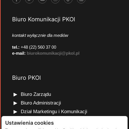
Biuro Komunikacji PKOl
kontakt wyłącznie dla mediów
tel.:
+48 (22) 560 37 00
e-mail:
biurokomunikacji@pkol.pl
Biuro PKOl
Biuro Zarządu
Biuro Administracji
Dział Marketingu i Komunikacji
Dział Edukacji Olimpijskiej
Ustawienia cookies
Dział Finansów i Kadr