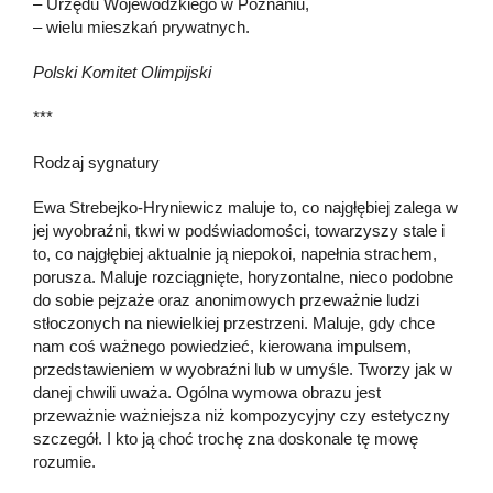
– Urzędu Wojewódzkiego w Poznaniu,
– wielu mieszkań prywatnych.
Polski Komitet Olimpijski
***
Rodzaj sygnatury
Ewa Strebejko-Hryniewicz maluje to, co najgłębiej zalega w
jej wyobraźni, tkwi w podświadomości, towarzyszy stale i
to, co najgłębiej aktualnie ją niepokoi, napełnia strachem,
porusza. Maluje rozciągnięte, horyzontalne, nieco podobne
do sobie pejzaże oraz anonimowych przeważnie ludzi
stłoczonych na niewielkiej przestrzeni. Maluje, gdy chce
nam coś ważnego powiedzieć, kierowana impulsem,
przedstawieniem w wyobraźni lub w umyśle. Tworzy jak w
danej chwili uważa. Ogólna wymowa obrazu jest
przeważnie ważniejsza niż kompozycyjny czy estetyczny
szczegół. I kto ją choć trochę zna doskonale tę mowę
rozumie.