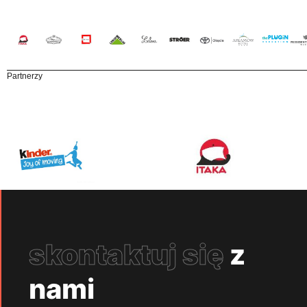
Partnerzy
skontaktuj się
z
nami