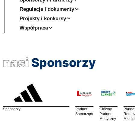
Regulacje i dokumenty
Projekty i konkursy
Współpraca
nasi
Sponsorzy
Sponsorzy
Partner
Główny
Partne
Samorządowy
Partner
Reprez
Medyczny
Młodzi