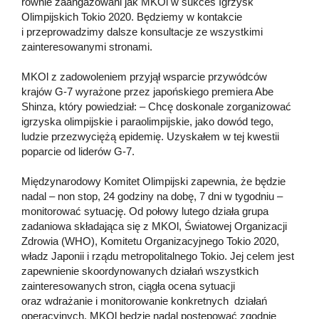
równie zaangażowani jak MKOl w sukces Igrzysk
Olimpijskich Tokio 2020. Będziemy w kontakcie
i przeprowadzimy dalsze konsultacje ze wszystkimi
zainteresowanymi stronami.
MKOl z zadowoleniem przyjął wsparcie przywódców
krajów G-7 wyrażone przez japońskiego premiera Abe
Shinza, który powiedział: – Chcę doskonale zorganizować
igrzyska olimpijskie i paraolimpijskie, jako dowód tego,
ludzie przezwyciężą epidemię. Uzyskałem w tej kwestii
poparcie od liderów G-7.
Międzynarodowy Komitet Olimpijski zapewnia, że będzie
nadal – non stop, 24 godziny na dobę, 7 dni w tygodniu –
monitorować sytuację. Od połowy lutego działa grupa
zadaniowa składająca się z MKOl, Światowej Organizacji
Zdrowia (WHO), Komitetu Organizacyjnego Tokio 2020,
władz Japonii i rządu metropolitalnego Tokio. Jej celem jest
zapewnienie skoordynowanych działań wszystkich
zainteresowanych stron, ciągła ocena sytuacji
oraz wdrażanie i monitorowanie konkretnych działań
operacyjnych. MKOl będzie nadal postępować zgodnie