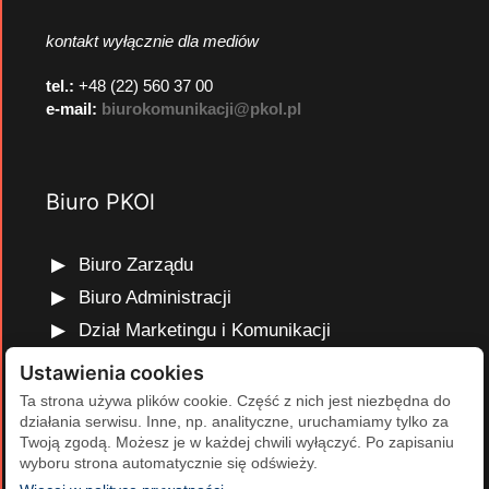
kontakt wyłącznie dla mediów
tel.:
+48 (22) 560 37 00
e-mail:
biurokomunikacji@pkol.pl
Biuro PKOl
Biuro Zarządu
Biuro Administracji
Dział Marketingu i Komunikacji
Dział Edukacji Olimpijskiej
Ustawienia cookies
Dział Finansów i Kadr
Ta strona używa plików cookie. Część z nich jest niezbędna do
działania serwisu. Inne, np. analityczne, uruchamiamy tylko za
Dział Projektów Olimpijskich
Twoją zgodą. Możesz je w każdej chwili wyłączyć. Po zapisaniu
Dział Programów Rozwojowych
wyboru strona automatycznie się odświeży.