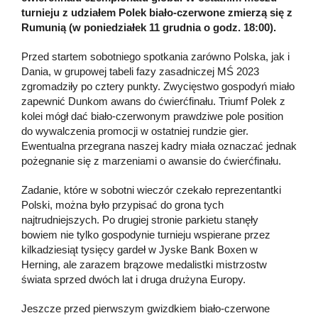
turnieju z udziałem Polek biało-czerwone zmierzą się z
Rumunią (w poniedziałek 11 grudnia o godz. 18:00).
Przed startem sobotniego spotkania zarówno Polska, jak i
Dania, w grupowej tabeli fazy zasadniczej MŚ 2023
zgromadziły po cztery punkty. Zwycięstwo gospodyń miało
zapewnić Dunkom awans do ćwierćfinału. Triumf Polek z
kolei mógł dać biało-czerwonym prawdziwe pole position
do wywalczenia promocji w ostatniej rundzie gier.
Ewentualna przegrana naszej kadry miała oznaczać jednak
pożegnanie się z marzeniami o awansie do ćwierćfinału.
Zadanie, które w sobotni wieczór czekało reprezentantki
Polski, można było przypisać do grona tych
najtrudniejszych. Po drugiej stronie parkietu stanęły
bowiem nie tylko gospodynie turnieju wspierane przez
kilkadziesiąt tysięcy gardeł w Jyske Bank Boxen w
Herning, ale zarazem brązowe medalistki mistrzostw
świata sprzed dwóch lat i druga drużyna Europy.
Jeszcze przed pierwszym gwizdkiem biało-czerwone