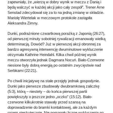
zapewniały, że „wierzą w dobry wynik w meczu z Danią i
będą walczyć w każdej akcji jako cały zespół”. Trener Arne
Senstad zdecydował się za to na jedną zmianę w składzie.
Mariolę Wiertelak w meczowym protokole zastąpiła
Aleksandra Zimny.
Dunki, podrażnione czwartkową porażką z Japonią (26:27),
od pierwszej minuty sobotniej rywalizacji emanowały wielką
determinacją. Dowód? Już w pierwszej akcji obronnej za
bardzo agresywną interwencję dwuminutowe wykluczenie
otrzymała Kathrine Heindahl. Kilka chwil później wynik
meczu otworzyła jednak Dagmara Nocuń. Biało-Czerwone
niesione były dobrą energią po ostatnim zwycięstwie nad
Serbkami (22:21).
Po chwili inicjatywę na stałe przejęły jednak gospodynie.
Dunki jako pierwsze zbudowały dwubramkową zaliczkę
(5:3), którą – niestety – do końca pierwszej partii
powiększyły o jeszcze jedno „oczko” (15:12). Biało-
czerwone kilkukrotnie stawały przed szansą na
doprowadzenie do bramki kontaktowej, ale za każdym
razem nieskutecznie. Nie pomagały liczne wykluczenia po