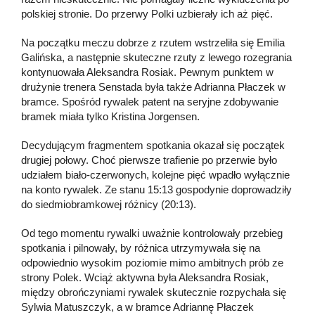
polskiej stronie. Do przerwy Polki uzbierały ich aż pięć.
Na początku meczu dobrze z rzutem wstrzeliła się Emilia
Galińska, a następnie skuteczne rzuty z lewego rozegrania
kontynuowała Aleksandra Rosiak. Pewnym punktem w
drużynie trenera Senstada była także Adrianna Płaczek w
bramce. Spośród rywalek patent na seryjne zdobywanie
bramek miała tylko Kristina Jorgensen.
Decydującym fragmentem spotkania okazał się początek
drugiej połowy. Choć pierwsze trafienie po przerwie było
udziałem biało-czerwonych, kolejne pięć wpadło wyłącznie
na konto rywalek. Ze stanu 15:13 gospodynie doprowadziły
do siedmiobramkowej różnicy (20:13).
Od tego momentu rywalki uważnie kontrolowały przebieg
spotkania i pilnowały, by różnica utrzymywała się na
odpowiednio wysokim poziomie mimo ambitnych prób ze
strony Polek. Wciąż aktywna była Aleksandra Rosiak,
między obrończyniami rywalek skutecznie rozpychała się
Sylwia Matuszczyk, a w bramce Adriannę Płaczek