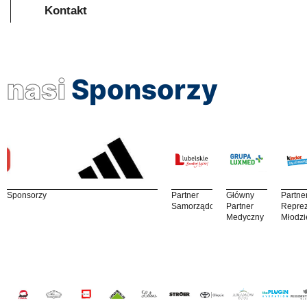
Kontakt
nasi
Sponsorzy
Sponsorzy
Partner
Główny
Partne
Samorządowy
Partner
Reprez
Medyczny
Młodzi