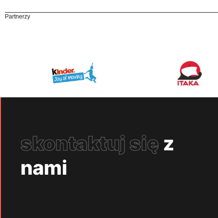
Partnerzy
skontaktuj się
z
nami