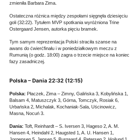
zmieniła Barbara Zima.
Ostateczna różnica między zespołami sięgnęła dziesięciu
goli (32:22). Tytułem MVP spotkania wyróżniona Trine
Ostergaard Jensen, autorka pięciu bramek.
Tym samym reprezentacja Polski straciła szanse na
awans do ćwierćfinału i w poniedziałkowym meczu z
Rumunią (o godz. 18:00) zagra o trzecie miejsce na koniec
fazy zasadniczej.
Polska – Dania 22:32 (12:15)
Polska:
Płaczek, Zima – Zimny, Galińska 3, Kobylińska 1,
Balsam 4, Matuszczyk 3, Górna, Tomczyk, Rosiak 6,
Urbańska 2, Michalak, Kochaniak-Sala, Uścinowicz,
Masna, Nocuń 3.
Dania:
Toft, Reinhardt – S. Iversen 3, Hageso 2, A. M.
Hansen 4, Heindahl 2, Haugsted 1, A. U. Hansen 1,
Jorgensen 5, Jensen 5, Burgaard 4, Petersen 2, Hojlund 1,