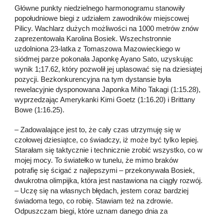
Główne punkty niedzielnego harmonogramu stanowiły
popołudniowe biegi z udziałem zawodników miejscowej
Pilicy. Wachlarz dużych możliwości na 1000 metrów znów
zaprezentowała Karolina Bosiek. Wszechstronnie
uzdolniona 23-latka z Tomaszowa Mazowieckiego w
siódmej parze pokonała Japonkę Ayano Sato, uzyskując
wynik 1;17.62, który pozwolił jej uplasować się na dziesiątej
pozycji. Bezkonkurencyjna na tym dystansie była
rewelacyjnie dysponowana Japonka Miho Takagi (1:15.28),
wyprzedzając Amerykanki Kimi Goetz (1:16.20) i Brittany
Bowe (1:16.25).
– Zadowalające jest to, że cały czas utrzymuję się w
czołowej dziesiątce, co świadczy, iż może być tylko lepiej.
Starałam się taktycznie i technicznie zrobić wszystko, co w
mojej mocy. To światełko w tunelu, że mimo braków
potrafię się ścigać z najlepszymi – przekonywała Bosiek,
dwukrotna olimpijka, która jest nastawiona na ciągły rozwój.
– Uczę się na własnych błędach, jestem coraz bardziej
świadoma tego, co robię. Stawiam też na zdrowie.
Odpuszczam biegi, które uznam danego dnia za