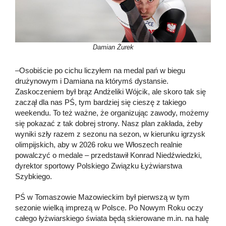
Damian Żurek
–Osobiście po cichu liczyłem na medal pań w biegu
drużynowym i Damiana na którymś dystansie.
Zaskoczeniem był brąz Andżeliki Wójcik, ale skoro tak się
zaczął dla nas PŚ, tym bardziej się cieszę z takiego
weekendu. To też ważne, że organizując zawody, możemy
się pokazać z tak dobrej strony. Nasz plan zakłada, żeby
wyniki szły razem z sezonu na sezon, w kierunku igrzysk
olimpijskich, aby w 2026 roku we Włoszech realnie
powalczyć o medale – przedstawił Konrad Niedźwiedzki,
dyrektor sportowy Polskiego Związku Łyżwiarstwa
Szybkiego.
PŚ w Tomaszowie Mazowieckim był pierwszą w tym
sezonie wielką imprezą w Polsce. Po Nowym Roku oczy
całego łyżwiarskiego świata będą skierowane m.in. na halę