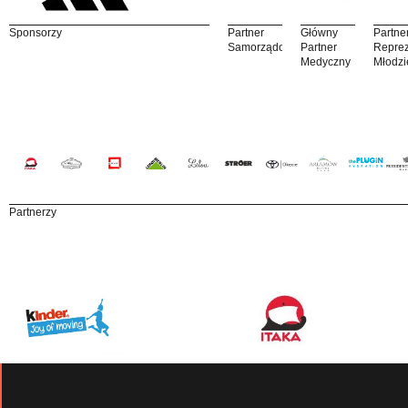
Sponsorzy
Partner
Główny
Partne
Samorządowy
Partner
Reprez
Medyczny
Młodzi
Partnerzy