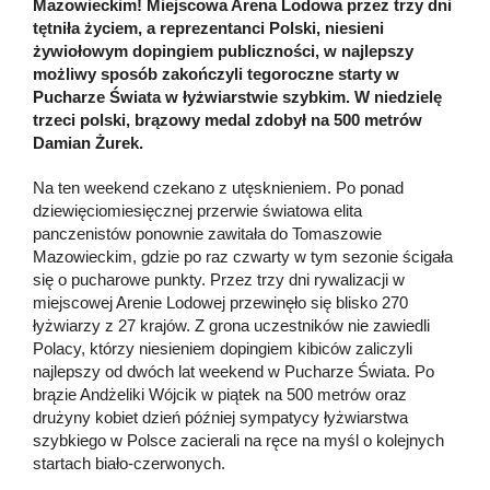
Mazowieckim! Miejscowa Arena Lodowa przez trzy dni
tętniła życiem, a reprezentanci Polski, niesieni
żywiołowym dopingiem publiczności, w najlepszy
możliwy sposób zakończyli tegoroczne starty w
Pucharze Świata w łyżwiarstwie szybkim. W niedzielę
trzeci polski, brązowy medal zdobył na 500 metrów
Damian Żurek.
Na ten weekend czekano z utęsknieniem. Po ponad
dziewięciomiesięcznej przerwie światowa elita
panczenistów ponownie zawitała do Tomaszowie
Mazowieckim, gdzie po raz czwarty w tym sezonie ścigała
się o pucharowe punkty. Przez trzy dni rywalizacji w
miejscowej Arenie Lodowej przewinęło się blisko 270
łyżwiarzy z 27 krajów. Z grona uczestników nie zawiedli
Polacy, którzy niesieniem dopingiem kibiców zaliczyli
najlepszy od dwóch lat weekend w Pucharze Świata. Po
brązie Andżeliki Wójcik w piątek na 500 metrów oraz
drużyny kobiet dzień później sympatycy łyżwiarstwa
szybkiego w Polsce zacierali na ręce na myśl o kolejnych
startach biało-czerwonych.