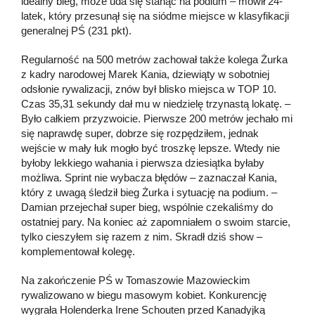
idealny bieg, może uda się stanąć na podium – mówił 24-
latek, który przesunął się na siódme miejsce w klasyfikacji
generalnej PŚ (231 pkt).
Regularność na 500 metrów zachował także kolega Żurka
z kadry narodowej Marek Kania, dziewiąty w sobotniej
odsłonie rywalizacji, znów był blisko miejsca w TOP 10.
Czas 35,31 sekundy dał mu w niedzielę trzynastą lokatę. –
Było całkiem przyzwoicie. Pierwsze 200 metrów jechało mi
się naprawdę super, dobrze się rozpędziłem, jednak
wejście w mały łuk mogło być troszkę lepsze. Wtedy nie
byłoby lekkiego wahania i pierwsza dziesiątka byłaby
możliwa. Sprint nie wybacza błędów – zaznaczał Kania,
który z uwagą śledził bieg Żurka i sytuację na podium. –
Damian przejechał super bieg, wspólnie czekaliśmy do
ostatniej pary. Na koniec aż zapomniałem o swoim starcie,
tylko cieszyłem się razem z nim. Skradł dziś show –
komplementował kolegę.
Na zakończenie PŚ w Tomaszowie Mazowieckim
rywalizowano w biegu masowym kobiet. Konkurencję
wygrała Holenderka Irene Schouten przed Kanadyjką