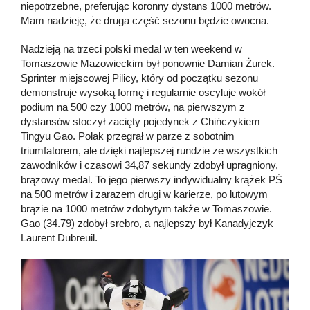
niepotrzebne, preferując koronny dystans 1000 metrów.
Mam nadzieję, że druga część sezonu będzie owocna.
Nadzieją na trzeci polski medal w ten weekend w
Tomaszowie Mazowieckim był ponownie Damian Żurek.
Sprinter miejscowej Pilicy, który od początku sezonu
demonstruje wysoką formę i regularnie oscyluje wokół
podium na 500 czy 1000 metrów, na pierwszym z
dystansów stoczył zacięty pojedynek z Chińczykiem
Tingyu Gao. Polak przegrał w parze z sobotnim
triumfatorem, ale dzięki najlepszej rundzie ze wszystkich
zawodników i czasowi 34,87 sekundy zdobył upragniony,
brązowy medal. To jego pierwszy indywidualny krążek PŚ
na 500 metrów i zarazem drugi w karierze, po lutowym
brązie na 1000 metrów zdobytym także w Tomaszowie.
Gao (34.79) zdobył srebro, a najlepszy był Kanadyjczyk
Laurent Dubreuil.