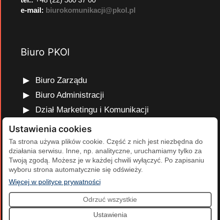
e-mail:
biurokomunikacji@pkol.pl
Biuro PKOl
Biuro Zarządu
Biuro Administracji
Dział Marketingu i Komunikacji
Dział Edukacji Olimpijskiej
Ustawienia cookies
Dział Finansów i Kadr
Ta strona używa plików cookie. Część z nich jest niezbędna do
działania serwisu. Inne, np. analityczne, uruchamiamy tylko za
Dział Projektów Olimpijskich
Twoją zgodą. Możesz je w każdej chwili wyłączyć. Po zapisaniu
Dział Programów Rozwojowych
wyboru strona automatycznie się odświeży.
(otwiera się w nowej karcie)
Więcej w polityce prywatności
Odrzuć wszystkie
2026 Polski Komitet Olimpijski | Projekt i realizacja:
Agencja
Ustawienia