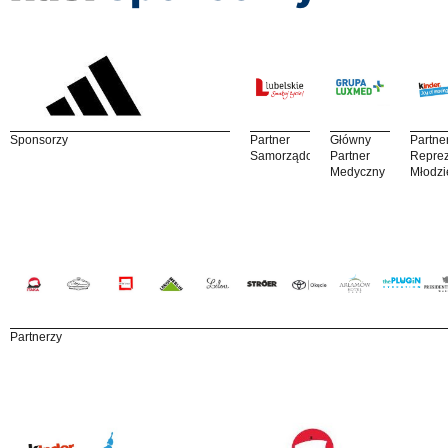
Sponsorzy
Partner
Główny
Partne
Samorządowy
Partner
Reprez
Medyczny
Młodzi
Partnerzy