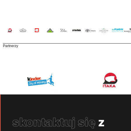
Partnerzy
skontaktuj się
z