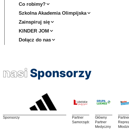
Co robimy?
Szkolna Akademia Olimpijska
Zainspiruj się
KINDER JOM
Dołącz do nas
nasi
Sponsorzy
Sponsorzy
Partner
Główny
Partne
Samorządowy
Partner
Reprez
Medyczny
Młodzi