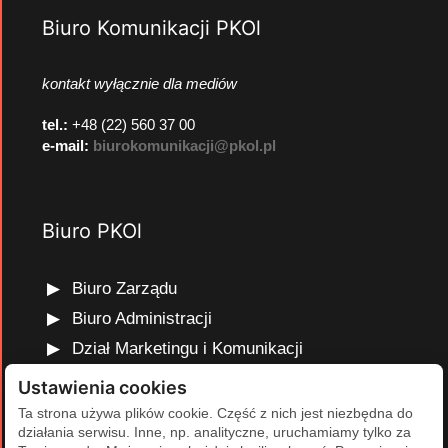
Biuro Komunikacji PKOl
kontakt wyłącznie dla mediów
tel.:
+48 (22) 560 37 00
e-mail:
biurokomunikacji@pkol.pl
Biuro PKOl
Biuro Zarządu
Biuro Administracji
Dział Marketingu i Komunikacji
Dział Edukacji Olimpijskiej
Ustawienia cookies
Dział Finansów i Kadr
Ta strona używa plików cookie. Część z nich jest niezbędna do
działania serwisu. Inne, np. analityczne, uruchamiamy tylko za
Dział Projektów Olimpijskich