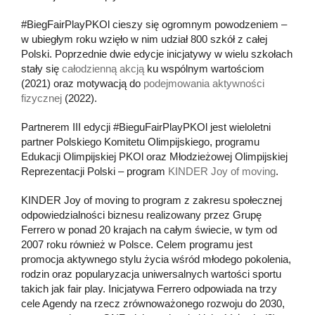
#BiegFairPlayPKOl cieszy się ogromnym powodzeniem –
w ubiegłym roku wzięło w nim udział 800 szkół z całej
Polski. Poprzednie dwie edycje inicjatywy w wielu szkołach
stały się
całodzienną akcją
ku wspólnym wartościom
(2021) oraz motywacją do
podejmowania aktywności
fizycznej
(2022).
Partnerem III edycji #BieguFairPlayPKOl jest wieloletni
partner Polskiego Komitetu Olimpijskiego, programu
Edukacji Olimpijskiej PKOl oraz Młodzieżowej Olimpijskiej
Reprezentacji Polski – program
KINDER Joy of moving
.
KINDER Joy of moving to program z zakresu społecznej
odpowiedzialności biznesu realizowany przez Grupę
Ferrero w ponad 20 krajach na całym świecie, w tym od
2007 roku również w Polsce. Celem programu jest
promocja aktywnego stylu życia wśród młodego pokolenia,
rodzin oraz popularyzacja uniwersalnych wartości sportu
takich jak fair play. Inicjatywa Ferrero odpowiada na trzy
cele Agendy na rzecz zrównoważonego rozwoju do 2030,