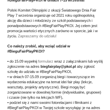
#BieguFairPlayPKOl w dniach 7-15 września!
Polski Komitet Olimpijski z okazji Światowego Dnia Fair
Play 7 września organizuje od 2021 roku ogólnopolską
akcję dla dzieci i młodzieży ze szkół podstawowych i
ponadpodstawowych #BiegFairPlayPKOl. Jej celem jest
promocja wartości etycznych zarówno w sporcie, jak i w
życiu.
Zapraszamy do udziału!
Co należy zrobić, aby wziąć udział w
#BieguFairPlayPKOl?
•
do 15.09 wypełnij
formularz
wraz z załącznikami lub wyślij
zgłoszenie na adres
biegfairplay@pkol.pl
aby zgłosić
szkołę do udziału w #BiegFairPlayPKOl,
• w dniach 07-15.09 zorganizuj biegi i towarzyszące im
wydarzenia edukacyjne na temat idei fair play (lekcje,
warsztaty, projekty artystyczne). Biegi mogą być
zorganizowane w dowolnej formie (indywidualne, grupowe)
i czasie (nie tylko na lekcjach WF),
• podziel się z nami swoimi fotorelacjami i filmikami z
#BiegFairPlayPKOl w Twojej szkole wysyłając je na adres