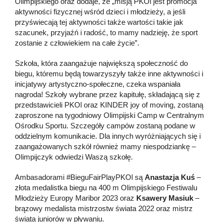
Olimpijskiego oraz dodaje, że „misją PKOl jest promocja
aktywności fizycznej wśród dzieci i młodzieży, a jeśli
przyświecają tej aktywności także wartości takie jak
szacunek, przyjaźń i radość, to mamy nadzieję, że sport
zostanie z człowiekiem na całe życie”.
Szkoła, która zaangażuje największą społeczność do
biegu, któremu będą towarzyszyły także inne aktywności i
inicjatywy artystyczno-społeczne, czeka wspaniała
nagroda! Szkoły wybrane przez kapitułę, składającą się z
przedstawicieli PKOl oraz KINDER joy of moving, zostaną
zaproszone na tygodniowy Olimpijski Camp w Centralnym
Ośrodku Sportu. Szczegóły campów zostaną podane w
oddzielnym komunikacie. Dla innych wyróżniających się i
zaangażowanych szkół również mamy niespodziankę –
Olimpijczyk odwiedzi Waszą szkołę.
Ambasadorami #BieguFairPlayPKOl są
Anastazja Kuś
–
złota medalistka biegu na 400 m Olimpijskiego Festiwalu
Młodzieży Europy Maribor 2023 oraz
Ksawery Masiuk
–
brązowy medalista mistrzostw świata 2022 oraz mistrz
świata juniorów w pływaniu.