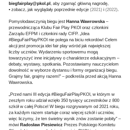
biegfairplay@pkol.pl
, aby zgarnąć główną nagrodę,
• zobacz, jak wyglądały poprzednie edycje
(2021)
i
(2022)
.
Pomysłodawczynią biegu jest
Hanna Wawrowska
–
przewodnicząca Klubu Fair Play PKOl oraz członkini
Zarządu EFPM i członkini rady CIFP. „Idea
#BieguFairPlayPKOl nie polega na biciu rekordów! Celem
akcji jest promocja idei fair play wśród jak największej
liczby uczniów. Wydarzeniu sportowemu mogą
towarzyszyć inne inicjatywy o charakterze edukacyjnym –
debaty, wystawy, spotkania. Pozostawiamy nauczycielom
dowolność w wyborze dystansu i formy organizacji biegu.
Grajmy fair, grajmy razem!” – podkreśla przed akcją Hanna
Wawrowska.
„Przed nami III edycja #BieguFairPlayPKOl, w którym w
zeszłym roku udział wzięło 350 tysięcy uczestników z 800
szkół w całej Polsce! W biegu rozgrywanym od 2021 roku,
za każdym razem startuje coraz więcej szkół i uczniów,
więc liczymy, że ten świetny wynik znów zostanie pobity” –
mówi
Radosław Piesiewicz
Prezes Polskiego Komitetu