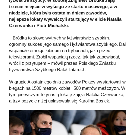
łyżwiarze szybcy. W sobotę Zbigniew Bródka zajął
trzecie miejsce w wyścigu ze startu masowego, a w
niedzielę, która była ostatnim dniem zawodów,
najlepsze lokaty wywalczyli startujący w elicie Natalia
Czerwonka i Piotr Michalski.
– Bródka to słowo wytrych w łyżwiarstwie szybkim,
ogromny sukces jego samego i łyżwiarstwa szybkiego. Dał
wspaniałe emocje kibicom na trybunach, jak i przed
telewizorami. Zrobił wspaniałą rzecz, tak jak zapowiadał,
wrócił z przytupem – mówił prezes Polskiego Związku
Łyżwiarstwa Szybkiego Rafał Tataruch.
W grupie A ostatniego dnia zawodów Polacy wystartowali w
biegach na 1500 metrów kobiet i 500 metrów mężczyzn. W
tym pierwszym trzynastą lokatę zajęła Natalia Czerwonka,
a trzy pozycje niżej uplasowała się Karolina Bosiek.