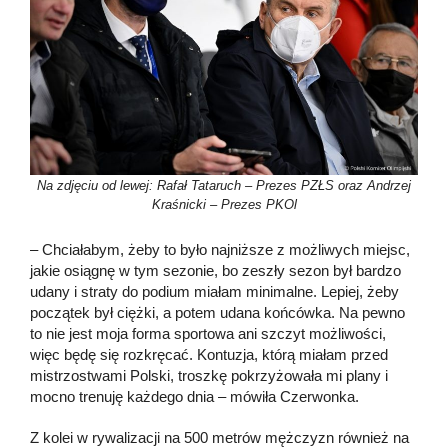
Na zdjęciu od lewej: Rafał Tataruch – Prezes PZŁS oraz Andrzej
Kraśnicki – Prezes PKOl
– Chciałabym, żeby to było najniższe z możliwych miejsc,
jakie osiągnę w tym sezonie, bo zeszły sezon był bardzo
udany i straty do podium miałam minimalne. Lepiej, żeby
początek był ciężki, a potem udana końcówka. Na pewno
to nie jest moja forma sportowa ani szczyt możliwości,
więc będę się rozkręcać. Kontuzja, którą miałam przed
mistrzostwami Polski, troszkę pokrzyżowała mi plany i
mocno trenuję każdego dnia – mówiła Czerwonka.
Z kolei w rywalizacji na 500 metrów mężczyzn również na