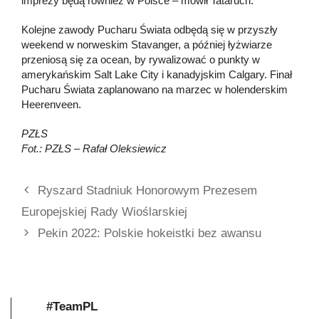
imprezy będą również w Polsce – mówił Tataruch.
Kolejne zawody Pucharu Świata odbędą się w przyszły
weekend w norweskim Stavanger, a później łyżwiarze
przeniosą się za ocean, by rywalizować o punkty w
amerykańskim Salt Lake City i kanadyjskim Calgary. Finał
Pucharu Świata zaplanowano na marzec w holenderskim
Heerenveen.
PZŁS
Fot.: PZŁS – Rafał Oleksiewicz
Ryszard Stadniuk Honorowym Prezesem
Europejskiej Rady Wioślarskiej
Pekin 2022: Polskie hokeistki bez awansu
#TeamPL