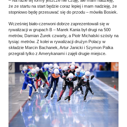
– Na razie tej formy jeszcze nie czuję, ale mam nadzieję,
że ze startu na start będzie coraz lepiej i mam nadzieję, że
stopniowo będę przesuwać się do przodu – mówiła Bosiek.
Wcześniej biało-czerwoni dobrze zaprezentowali się w
rywalizacji w grupach B – Marek Kania był drugi na 500
metrów, Damian Żurek czwarty, a Piotr Michalski szósty na
tysiąc metrów. Z kolei w rywalizacji drużyn Polacy w
składzie Marcin Bachanek, Artur Janicki i Szymon Palka
przegrali tylko z Amerykanami i zajęli drugie miejsce.