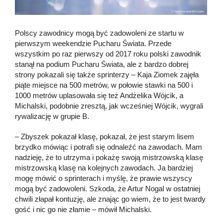
Polscy zawodnicy mogą być zadowoleni ze startu w
pierwszym weekendzie Pucharu Świata. Przede
wszystkim po raz pierwszy od 2017 roku polski zawodnik
stanął na podium Pucharu Świata, ale z bardzo dobrej
strony pokazali się także sprinterzy – Kaja Ziomek zajęła
piąte miejsce na 500 metrów, w połowie stawki na 500 i
1000 metrów uplasowała się też Andżelika Wójcik, a
Michalski, podobnie zresztą, jak wcześniej Wójcik, wygrali
rywalizację w grupie B.
– Zbyszek pokazał klasę, pokazał, że jest starym lisem
brzydko mówiąc i potrafi się odnaleźć na zawodach. Mam
nadzieję, że to utrzyma i pokażę swoją mistrzowską klasę
mistrzowską klasę na kolejnych zawodach. Ja bardziej
mogę mówić o sprinterach i myślę, że prawie wszyscy
mogą być zadowoleni. Szkoda, że Artur Nogal w ostatniej
chwili złapał kontuzję, ale znając go wiem, że to jest twardy
gość i nic go nie złamie – mówił Michalski.