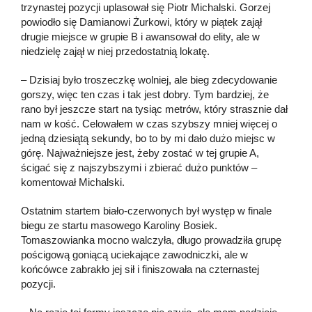
trzynastej pozycji uplasował się Piotr Michalski. Gorzej
powiodło się Damianowi Żurkowi, który w piątek zajął
drugie miejsce w grupie B i awansował do elity, ale w
niedzielę zajął w niej przedostatnią lokatę.
– Dzisiaj było troszeczkę wolniej, ale bieg zdecydowanie
gorszy, więc ten czas i tak jest dobry. Tym bardziej, że
rano był jeszcze start na tysiąc metrów, który strasznie dał
nam w kość. Celowałem w czas szybszy mniej więcej o
jedną dziesiątą sekundy, bo to by mi dało dużo miejsc w
górę. Najważniejsze jest, żeby zostać w tej grupie A,
ścigać się z najszybszymi i zbierać dużo punktów –
komentował Michalski.
Ostatnim startem biało-czerwonych był występ w finale
biegu ze startu masowego Karoliny Bosiek.
Tomaszowianka mocno walczyła, długo prowadziła grupę
pościgową goniącą uciekające zawodniczki, ale w
końcówce zabrakło jej sił i finiszowała na czternastej
pozycji.