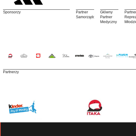
Sponsorzy
Partner
Główny
Partne
Samorządowy
Partner
Reprez
Medyczny
Młodzi
Partnerzy