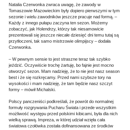
Natalia Czerwonka zwraca uwagę, że zawody w
Tomaszowie Mazowieckim były dopiero pierwszymi w tym
sezonie i wielu zawodników jeszcze pracuje nad formą. –
Każdy z innego pułapu zaczyna ten sezon. Możemy
zobaczyć, jak Holendrzy, którzy tak niesamowicie
prezentowali się jeszcze niecałe dziesięć dni temu tutaj są
przytłoczeni, tak samo mistrzowie olimpijscy – dodała
Czerwonka.
– W pewnym sensie to jest straszne teraz tak szybko
jeździć. Oczywiście trochę żartuję, bo fajnie jest mocno
otworzyć sezon. Mam nadzieję, że to nie jest nasz season
best i że się rozkręcamy. Przed nami szybsze tory na
wysokości i mam nadzieję, że tam będzie nasz szczyt
formy – mówił Michalski.
Polscy panczeniści podkreślali, że powrót do normalnej
formuły rozgrywania Pucharu Świata i przede wszystkim
możliwość występu przed polskimi kibicami, była dla nich
wielką sprawą. Impreza, w której udział wzięła cała
światowa czołówka została dofinansowana ze środków