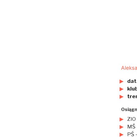
Aleksa
dat
klub
tre
Osiągn
ZIO 
MŚ –
PŚ –