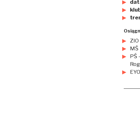
dat
klub
tre
Osiągn
ZIO
MŚ –
PŚ 
Rogl
EYO