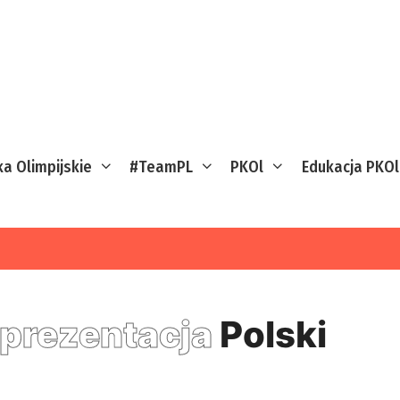
ka Olimpijskie
#TeamPL
PKOl
Edukacja PKOl
prezentacja
Polski