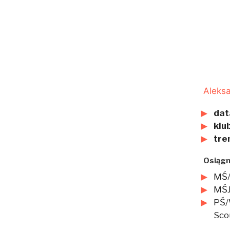
Aleksa
dat
klub
tre
Osiągn
MŚ/
MŚJ
PŚ/
Sco