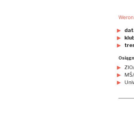
Weron
dat
klub
tre
Osiągn
ZIO
MŚ/W
Uni