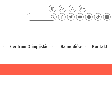
A-
A
A+
Zmień kontrast
Mniejsza czcionka
Domyślna czcionka
Większa czcion
Szukaj
Centrum Olimpijskie
Dla mediów
Kontakt